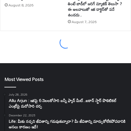
Most Viewed Posts
July 28, 2026
Allu Arjun : ఇకపై 6 నెలలకోసారి బన్నీ ఫ్యాన్ మీట్..ఐకాన్ స్టార్ పొలిటికల్
ఎంట్రీపై మరోసారి చర్చ
December 22, 2025
Life: మీకు నచ్చని జీవితాన్ని గడుపుతున్నారా? మీ జీవితాన్ని మార్చుకోలేకపోవడానికి
అసలు కారణం ఇదే!