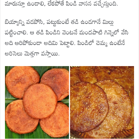
మారుస్తూ ఉండాలి, లేకపోతే పిండి వాసన వచ్చేస్తుంది.
బియ్యాన్ని వడపోసి, పట్టుకుంటే తడి ఉండగానే మిల్లు
పట్టించాలి. ఆ తడి పిండిని వెంటనే మందపాటి గిన్నెలో వేసి
అది ఆరిపోకుండా అదిమి పెట్టాలి. పిండిలో చెమ్మ ఉంటేనే
అరిసెలు మెత్తగా వస్తాయి.