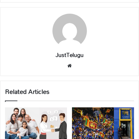
JustTelugu
We
bsi
te
Related Articles