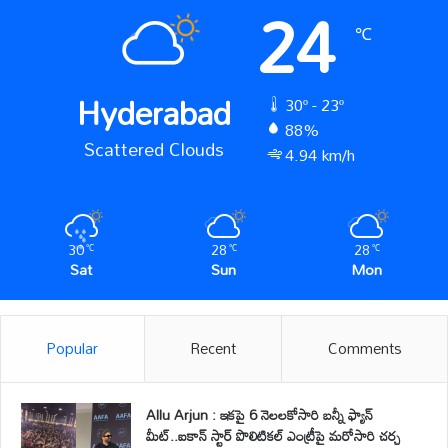
24
℃
Hyderabad
30º - 23º
88%
Scattered Clouds
4.94 km/h
30
28
28
℃
℃
℃
Sat
Sun
Mon
Popular
Recent
Comments
Allu Arjun : ఇకపై 6 నెలలకోసారి బన్నీ ఫ్యాన్
మీట్..ఐకాన్ స్టార్ పొలిటికల్ ఎంట్రీపై మరోసారి చర్చ