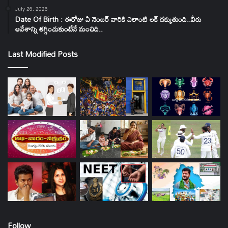
July 26, 2026
Date Of Birth : ఈరోజు ఏ నెంబర్ వారికి ఎలాంటి లక్ దక్కుతుంది..వీరు
ఆవేశాన్ని తగ్గించుకుంటేనే మంచిది..
Last Modified Posts
Follow