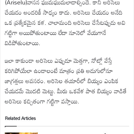
(Ariselu)వాసన ఘుమఘుమలాడాల్సిందే. కానీ అరిసెలు
చేయడం అందరికీ సాధ్యం కాదు. అరిసెలు చేయడం అనేది
ఒక ప్రత్యేకమైన కళ. చాలామంది అరిసెలు చేసేటప్పుడు అవి
గట్టిగా అయిపోతుంటాయి లేదా నూనెలో వేయగానే
విడిపోతుంటాయి.
ఇలా కాకుండా అరిసెలు ఎప్పుడూ మెత్తగా, నోట్లో వేస్తే
కరిగిపోయేలా ఉండాలంటే మాత్రం ప్రతి అడుగులోనూ
జాగ్రత్తలు అవసరం. అరిసెల తయారీలో బియ్యం ఎంపిక
చేయడమే మొదటి మెట్టు. మీరు ఒకవేళ పాత బియ్యం వాడితే
అరిసెలు కచ్చితంగా గట్టిగా వస్తాయి.
Related Articles