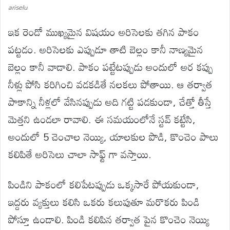
ariselu
ఇక రెండో ముఖ్యమైన విషయం అరిసెలకు తగిన పాకం
పట్టడం. అరిసెలకు ఎప్పుడూ తాటి బెల్లం కానీ నాణ్యమైన
బెల్లం కానీ వాడాలి. పాకం పట్టేటప్పుడు అందులో అర కప్పు
నీళ్లు పోసి కరిగించి వడకడితే నలకలు పోతాయి. ఆ తర్వాత
పాకాన్ని నీళ్లలో వేసినప్పుడు అది గట్టి పడకుండా, చేత్తో తీస్తే
మెత్తని ఉండలా రావాలి. ఈ సమయంలోనే స్టవ్ కట్టేసి,
అందులో 5 చెంచాల నెయ్యి, యాలకుల పొడి, కొంచెం పాలు
కలిపితే అరిసెలు చాలా సాఫ్ట్ గా వస్తాయి.
పిండిని పాకంలో కలిపేటప్పుడు ఒక్కసారే పోయకుండా,
ఇద్దరు వ్యక్తులు కలిసి ఒకరు కలుపుతూ మరొకరు పిండి
పోస్తూ ఉండాలి. పిండి కలిపిన తర్వాత పైన కొంచెం నెయ్యి