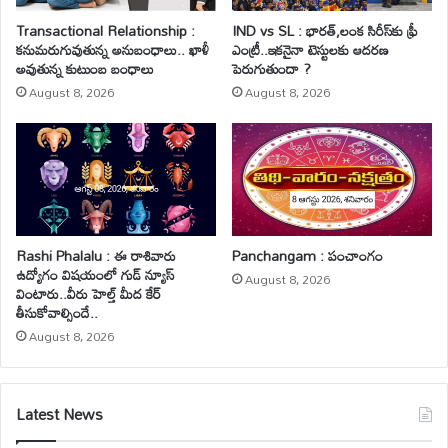
Transactional Relationship :
IND vs SL : భారత్,లంక సిరీస్‌కు ఫ్రీ
కనుమరుగువుతున్న అనుబంధాలు.. ఖాళీ
ఎంట్రీ..ఇకనైనా టెస్టులకు ఆదరణ
అవుతున్న కుటుంబ బంధాలు
పెరుగుతుందా ?
August 8, 2026
August 8, 2026
Rashi Phalalu : ఈ రాశివారు
Panchangam : పంచాంగం
ఉద్యోగం విషయంలో గుడ్ న్యూస్
August 8, 2026
వింటారు..వీరు హెల్త్ మీద కేర్
తీసుకోవాల్సిందే..
August 8, 2026
Latest News