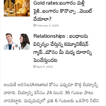
Gold rates:బంగారం మళ్లీ
పైకి..బంగారం కొనొచ్చా ..వెయిట్
చేయాలా?
February 4, 2026
Relationships : బంధాలను
విచ్ఛిన్నం చేస్తున్న కమ్యూనికేషన్
గ్యాప్..మౌనం మీ మధ్య దూరాన్ని
పెంచేస్తుందట
April 5, 2026
అందుకే అరిసెల(Ariselu) కోసం ఎప్పుడూ కొత్త బియ్యాన్నే
వాడాలి. బియ్యాన్ని కనీసం 24 నుంచి 36 గంటల పాటు
నానబెట్టాలి. మధ్యమధ్యలో ప్రతి 6 గంటలకు ఒకసారి నీటిని