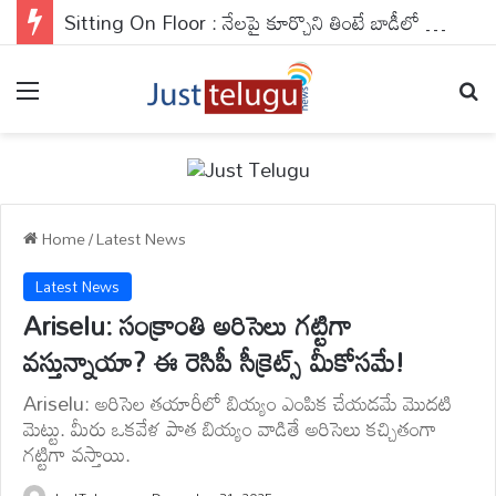
Sitting On Floor : నేలపై కూర్చొని తింటే బాడీలో జరిగే మ్యాజిక్ తెలుసా ? ఈ అలవాటుతో ఇక డాక్టర్‌తో పనే ఉండదు..
Menu
Se
Home
/
Latest News
Latest News
Ariselu: సంక్రాంతి అరిసెలు గట్టిగా
వస్తున్నాయా? ఈ రెసిపీ సీక్రెట్స్ మీకోసమే!
Ariselu: అరిసెల తయారీలో బియ్యం ఎంపిక చేయడమే మొదటి
మెట్టు. మీరు ఒకవేళ పాత బియ్యం వాడితే అరిసెలు కచ్చితంగా
గట్టిగా వస్తాయి.