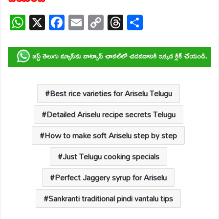
W
X
F
E
C
T
S
h
ac
m
o
hr
h
at
e
ail
p
e
ar
s
b
y
a
e
A
o
Li
d
p
o
n
s
Best rice varieties for Ariselu Telugu
p
k
k
Detailed Ariselu recipe secrets Telugu
How to make soft Ariselu step by step
Just Telugu cooking specials
Perfect Jaggery syrup for Ariselu
Sankranti traditional pindi vantalu tips