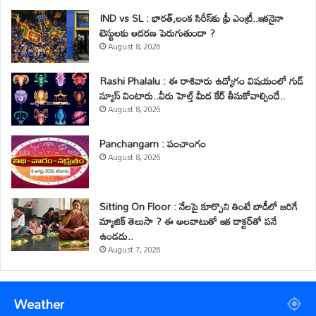
IND vs SL : భారత్,లంక సిరీస్‌కు ఫ్రీ ఎంట్రీ..ఇకనైనా
టెస్టులకు ఆదరణ పెరుగుతుందా ?
August 8, 2026
Rashi Phalalu : ఈ రాశివారు ఉద్యోగం విషయంలో గుడ్
న్యూస్ వింటారు..వీరు హెల్త్ మీద కేర్ తీసుకోవాల్సిందే..
August 8, 2026
Panchangam : పంచాంగం
August 8, 2026
Sitting On Floor : నేలపై కూర్చొని తింటే బాడీలో జరిగే
మ్యాజిక్ తెలుసా ? ఈ అలవాటుతో ఇక డాక్టర్‌తో పనే
ఉండదు..
August 7, 2026
Weather