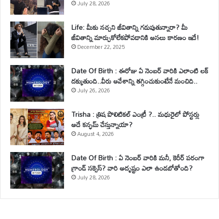
July 28, 2026
Life: మీకు నచ్చని జీవితాన్ని గడుపుతున్నారా? మీ
జీవితాన్ని మార్చుకోలేకపోవడానికి అసలు కారణం ఇదే!
December 22, 2025
Date Of Birth : ఈరోజు ఏ నెంబర్ వారికి ఎలాంటి లక్
దక్కుతుంది..వీరు ఆవేశాన్ని తగ్గించుకుంటేనే మంచిది..
July 26, 2026
Trisha : త్రిష పొలిటికల్ ఎంట్రీ ?.. మధురైలో పోస్టర్లు
అదే కన్ఫమ్ చేస్తున్నాయా?
August 4, 2026
Date Of Birth : ఏ నెంబర్ వారికి మనీ, కెరీర్ పరంగా
గ్రాండ్ సక్సెస్? వారి అదృష్టం ఎలా ఉండబోతోంది?
July 28, 2026