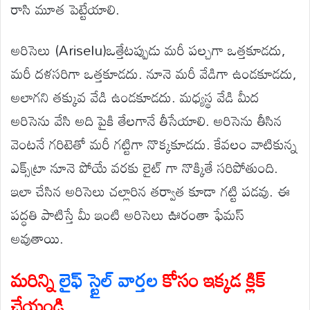
రాసి మూత పెట్టేయాలి.
అరిసెలు (Ariselu)ఒత్తేటప్పుడు మరీ పల్చగా ఒత్తకూడదు,
మరీ దళసరిగా ఒత్తకూడదు. నూనె మరీ వేడిగా ఉండకూడదు,
అలాగని తక్కువ వేడి ఉండకూడదు. మధ్యస్థ వేడి మీద
అరిసెను వేసి అది పైకి తేలగానే తీసేయాలి. అరిసెను తీసిన
వెంటనే గరిటెతో మరీ గట్టిగా నొక్కకూడదు. కేవలం వాటికున్న
ఎక్స్‌ట్రా నూనె పోయే వరకు లైట్ గా నొక్కితే సరిపోతుంది.
ఇలా చేసిన అరిసెలు చల్లారిన తర్వాత కూడా గట్టి పడవు. ఈ
పద్ధతి పాటిస్తే మీ ఇంటి అరిసెలు ఊరంతా ఫేమస్
అవుతాయి.
మరిన్ని
లైఫ్ స్టైల్ వార్తల
కోసం ఇక్కడ క్లిక్
చేయండి