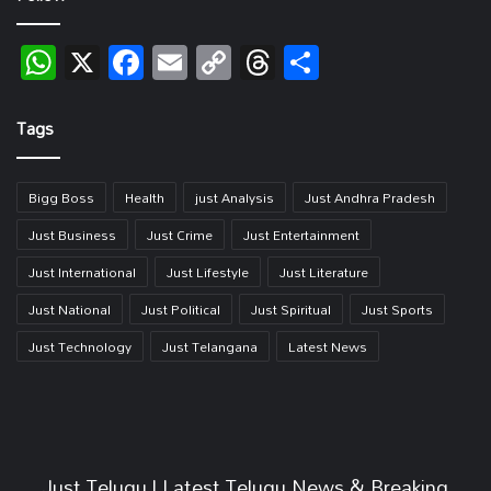
WhatsApp
X
Facebook
Email
Copy
Threads
Share
Link
Tags
Bigg Boss
Health
just Analysis
Just Andhra Pradesh
Just Business
Just Crime
Just Entertainment
Just International
Just Lifestyle
Just Literature
Just National
Just Political
Just Spiritual
Just Sports
Just Technology
Just Telangana
Latest News
Just Telugu | Latest Telugu News & Breaking