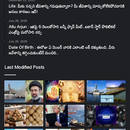
December 22, 2025
Life: మీకు నచ్చని జీవితాన్ని గడుపుతున్నారా? మీ జీవితాన్ని మార్చుకోలేకపోవడానికి
అసలు కారణం ఇదే!
July 28, 2026
Allu Arjun : ఇకపై 6 నెలలకోసారి బన్నీ ఫ్యాన్ మీట్..ఐకాన్ స్టార్ పొలిటికల్
ఎంట్రీపై మరోసారి చర్చ
July 26, 2026
Date Of Birth : ఈరోజు ఏ నెంబర్ వారికి ఎలాంటి లక్ దక్కుతుంది..వీరు
ఆవేశాన్ని తగ్గించుకుంటేనే మంచిది..
Last Modified Posts