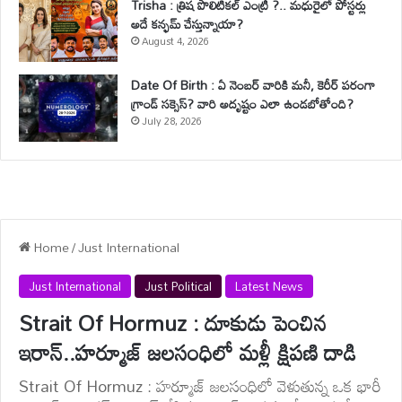
Trisha : త్రిష పొలిటికల్ ఎంట్రీ ?.. మధురైలో పోస్టర్లు
అదే కన్ఫమ్ చేస్తున్నాయా?
August 4, 2026
Date Of Birth : ఏ నెంబర్ వారికి మనీ, కెరీర్ పరంగా
గ్రాండ్ సక్సెస్? వారి అదృష్టం ఎలా ఉండబోతోంది?
July 28, 2026