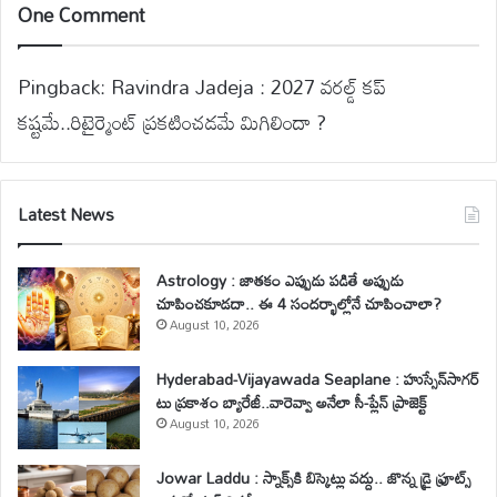
One Comment
Pingback:
Ravindra Jadeja : 2027 వరల్డ్ కప్
కష్టమే..రిటైర్మెంట్ ప్రకటించడమే మిగిలిందా ?
Latest News
Astrology : జాతకం ఎప్పుడు పడితే అప్పుడు
చూపించకూడదా.. ఈ 4 సందర్భాల్లోనే చూపించాలా?
August 10, 2026
Hyderabad-Vijayawada Seaplane : హుస్సేన్‌సాగర్
టు ప్రకాశం బ్యారేజీ..వారెవ్వా అనేలా సీ-ప్లేన్ ప్రాజెక్ట్
August 10, 2026
Jowar Laddu : స్నాక్స్‌కి బిస్కెట్లు వద్దు.. జొన్న డ్రై ఫ్రూట్స్