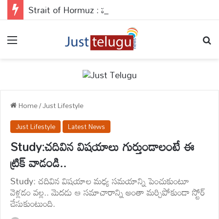
Strait of Hormuz : హర్మూజ్ తెరిస్తే చాలా? యుద్ధానికి ట్రంప్ ఎండ్ కార్డ్ వేసేస్తారా?
Menu
Se
Home
/
Just Lifestyle
Just Lifestyle
Latest News
Study:చదివిన విషయాలు గుర్తుండాలంటే ఈ
ట్రిక్ వాడండి..
Study: చదివిన విషయాల మధ్య సమయాన్ని పెంచుకుంటూ
వెళ్లడం వల్ల.. మెదడు ఆ సమాచారాన్ని అంతా మర్చిపోకుండా స్టోర్
చేసుకుంటుంది.