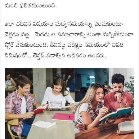
మంచి ఫలితముంటుంది.
ఇలా చదివిన విషయాల మధ్య సమయాన్ని పెంచుకుంటూ
వెళ్లడం వల్ల.. మెదడు ఆ సమాచారాన్ని అంతా మర్చిపోకుండా
స్టోర్ చేసుకుంటుంది. దీనివల్ల పరీక్షల సమయంలో చివరి
నిమిషంలో.. టెన్షన్ పడాల్సిన అవసరం ఉండదు.