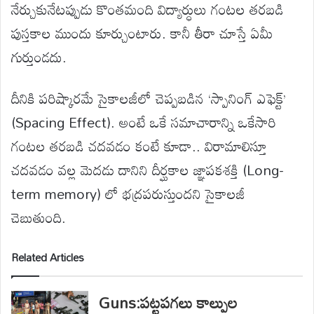
నేర్చుకునేటప్పుడు కొంతమంది విద్యార్ధులు గంటల తరబడి
పుస్తకాల ముందు కూర్చుంటారు. కానీ తీరా చూస్తే ఏమీ
గుర్తుండదు.
దీనికి పరిష్కారమే సైకాలజీలో చెప్పబడిన ‘స్పానింగ్ ఎఫెక్ట్’
(Spacing Effect). అంటే ఒకే సమాచారాన్ని ఒకేసారి
గంటల తరబడి చదవడం కంటే కూడా.. విరామాలిస్తూ
చదవడం వల్ల మెదడు దానిని దీర్ఘకాల జ్ఞాపకశక్తి (Long-
term memory) లో భద్రపరుస్తుందని సైకాలజీ
చెబుతుంది.
Related Articles
Guns:పట్టపగలు కాల్పుల