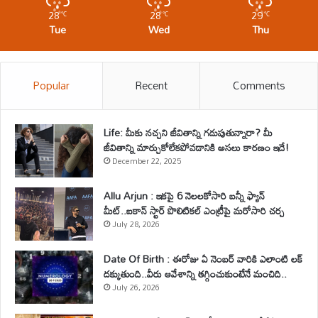
28
28
29
℃
℃
℃
Tue
Wed
Thu
Popular
Recent
Comments
Life: మీకు నచ్చని జీవితాన్ని గడుపుతున్నారా? మీ
జీవితాన్ని మార్చుకోలేకపోవడానికి అసలు కారణం ఇదే!
December 22, 2025
Allu Arjun : ఇకపై 6 నెలలకోసారి బన్నీ ఫ్యాన్
మీట్..ఐకాన్ స్టార్ పొలిటికల్ ఎంట్రీపై మరోసారి చర్చ
July 28, 2026
Date Of Birth : ఈరోజు ఏ నెంబర్ వారికి ఎలాంటి లక్
దక్కుతుంది..వీరు ఆవేశాన్ని తగ్గించుకుంటేనే మంచిది..
July 26, 2026