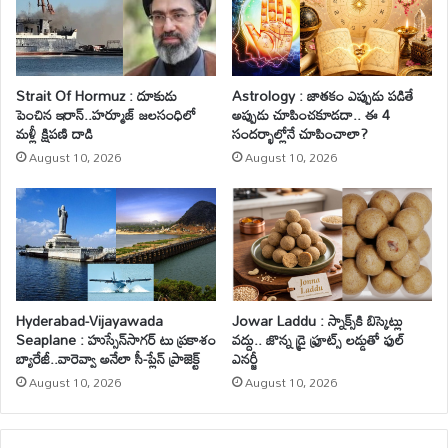
Strait Of Hormuz : దూకుడు
Astrology : జాతకం ఎప్పుడు పడితే
పెంచిన ఇరాన్..హర్మూజ్ జలసంధిలో
అప్పుడు చూపించకూడదా.. ఈ 4
మళ్లీ క్షిపణి దాడి
సందర్భాల్లోనే చూపించాలా?
August 10, 2026
August 10, 2026
Hyderabad-Vijayawada
Jowar Laddu : స్నాక్స్‌కి బిస్కెట్లు
Seaplane : హుస్సేన్‌సాగర్ టు ప్రకాశం
వద్దు.. జొన్న డ్రై ఫ్రూట్స్ లడ్డుతో ఫుల్
బ్యారేజీ..వారెవ్వా అనేలా సీ-ప్లేన్ ప్రాజెక్ట్
ఎనర్జీ
August 10, 2026
August 10, 2026