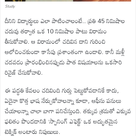
Study
దీనిని విద్యార్థులు ఎలా పాటించాలంటే.. ప్రతి 45 నిమిషాల
చదువు తర్వాత ఒక 10 నిమిషాల పాటు విరామం
తీసుకోవాలి. ఆ విరామంలో చదివిన దాని గురించి
ఆలోచించకుండా కాసేపు ప్రశాంతంగా ఉండాలి. కానీ మళ్లీ
చదవడం ప్రారంభించినప్పుడు పాత విషయాలను ఒకసారి
రివైజ్ చేసుకోవాలి.
ఈ పద్ధతి కేవలం చదివింది గుర్తు పెట్టుకోవడానికే కాదు,
ఏదైనా కొత్త భాష నేర్చుకోవాలన్నా కూడా, ఆఫీసు పనులు
చేయాలన్నా చాలా బాగా పనిచేస్తుంది. తక్కువ శ్రమతో ఎక్కువ
ఫలితం పొందడానికి ‘స్పానింగ్ ఎఫెక్ట్’ ఒక అద్భుతమైన
టెక్నిక్ అంటారు నిపుణులు.