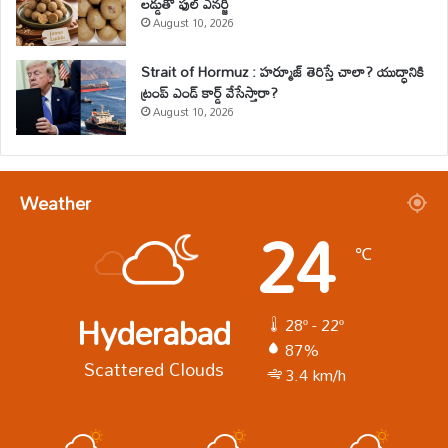
లడ్డుతో ఫుల్ ఎనర్జీ
August 10, 2026
Strait of Hormuz : హర్మూజ్ తెరిస్తే చాలా? యుద్ధానికి
ట్రంప్ ఎండ్ కార్డ్ వేసేస్తారా?
August 10, 2026
Weather
24
℃
Hyderabad
28º - 22º
87%
Scattered Clouds
3.4 km/h