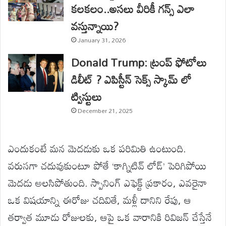
కలకలం..అసలు వీరికీ గన్స్ ఎలా
వస్తున్నాయి?
January 31, 2026
Donald Trump: ట్రంప్ ఫోటోలు
డిలీట్ ? ఎపిస్టీన్ సెక్స్ స్కామ్ లో
ట్విస్టులు
December 21, 2025
ఎందుకంటే మన మెదడుకు ఒక పరిమితి ఉంటుంది.
వరుసగా చదువుకుంటూ పోతే ‘కాగ్నిటివ్ లోడ్’ పెరిగిపోయి
మెదడు అలసిపోతుంది. స్పానింగ్ ఎఫెక్ట్ ప్రకారం, ఎవరైనా
ఒక విషయాన్ని ఈరోజు చదివితే, మళ్లీ దానిని రేపు, ఆ
తర్వాత మూడు రోజులకు, ఆపై ఒక వారానికి రివిజన్ చేస్తేనే