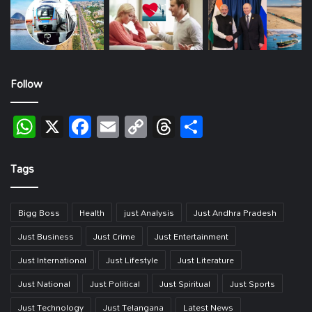
Follow
WhatsApp
X
Facebook
Email
Copy
Threads
Share
Link
Tags
Bigg Boss
Health
just Analysis
Just Andhra Pradesh
Just Business
Just Crime
Just Entertainment
Just International
Just Lifestyle
Just Literature
Just National
Just Political
Just Spiritual
Just Sports
Just Technology
Just Telangana
Latest News