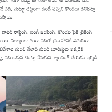
లుస్తాయి. గంగా నదిపై ఊగుతూ ఉండే ఈ వంతెనల మీద
ే నది, చుట్టూ దట్టంగా ఉండే పచ్చని కొండలు కనిపిస్తూ
ఇస్తాయి.
ాటర్ రాఫ్టింగ్, బంగీ జంపింగ్, కొండల పైకి ట్రెకింగ్
ి. ముఖ్యంగా గంగా నదిలో ప్రవాహానికి ఎదురుగా
ేశ విదేశాల నుంచి వేలాది మంది టూరిస్టులు ఇక్కడికి
 నది ఒడ్డున టెంట్లు వేసుకుని క్యాంపింగ్ చేయడం ఇక్కడి