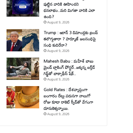
పుట్టిన వారికి ఊహించని
ధనలాభం..మరి మిగతా వారికి ఎలా
ఉంది?
August 9, 2026
Trump : ఇరాన్ 3 డిమాండ్లకు ట్రంప్
తలొగ్గుతారా ? హర్మూజ్ జలసంధిపై
సంధి కుదిరేనా?
August 9, 2026
Mahesh Babu : మహేశ్‌ బాబు
మైండ్ బ్లాకింగ్ పోస్టర్..జక్కన్న బర్త్‌డే
గిఫ్ట్‌తో బాక్సాఫీస్ షేక్..
August 9, 2026
Gold Rates : దేశవ్యాప్తంగా
బంగారం రేట్లు వరుసగా నాలుగో
రోజు కూడా రాకెట్ స్పీడ్‌తో వేగంగా
దూసుకెళ్తున్నాయి.
August 9, 2026