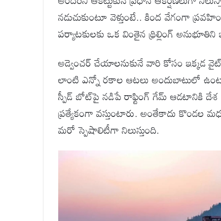
అందరినీ ఆకట్టుకునే ప్రధాన ఆకర్షణలుగా ని
నడుచుకుంటూ వెళ్తుంటే.. కింద వేగంగా ప్రవహించ
పర్యాటకులకు ఒక వింతైన థ్రిల్లింగ్ అనుభూతిని 
అడ్వెంచర్ చేయాలనుకునే వారి కోసం ఇక్కడ వైట్ వ
లాంటి ఎన్నో రకాల ఆటలు అందుబాటులో ఉంటాయ
స్పీడ్ బోట్‌పై నడిపే రాఫ్టింగ్ గేమ్ ఆడటానికి ద
ప్రత్యేకంగా వస్తుంటారు. అంతేకాదు కొండల మధ్య,
మరో స్పెషాలిటీగా నిలుస్తుంది.