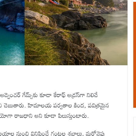
ెంచర్ గేమ్స్‌కు కూడా కేరాఫ్ అడ్రస్‌గా నిలిచే
్ అని చెబుతారు. హిమాలయ పర్వతాల కింద, పవిత్రమైన
ంచ యోగా రాజధాని అని కూడా పిలుస్తుంటారు.
న ఆలయాల నుంచి వినిపించే గంటల శబ్దాలు, మరోవైపు