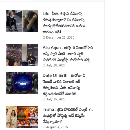
Life: మీకు నచ్చని జీవితాన్ని
గడుపుతున్నారా? మీ జీవితాన్ని
మార్చుకోలేకపోవడానికి అసలు
కారణం ఇదే!
December 22, 2025
Allu Arjun : ఇకపై 6 నెలలకోసారి
బన్నీ ఫ్యాన్ మీట్..ఐకాన్ స్టార్
పొలిటికల్ ఎంట్రీపై మరోసారి చర్చ
July 28, 2026
Date Of Birth : ఈరోజు ఏ
నెంబర్ వారికి ఎలాంటి లక్
దక్కుతుంది..వీరు ఆవేశాన్ని
తగ్గించుకుంటేనే మంచిది..
July 26, 2026
Trisha : త్రిష పొలిటికల్ ఎంట్రీ ?..
మధురైలో పోస్టర్లు అదే కన్ఫమ్
చేస్తున్నాయా?
August 4, 2026