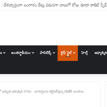
ాణ
అంతర్జాతీయం
పాలిటిక్స్‌
లైఫ్ స్టైల్
హెల్త్
ఆధ్యాత్మి
భుత ఆధ్యాత్మిక నగరం.. టూరిస్టులను కట్టిపడేస్తున్న రిషికేశ్ అందాలు