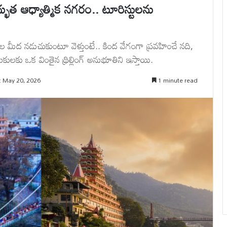
త ఆధ్యాత్మిక నగరం.. టూరిస్టులను
ీద నడుచుకుంటూ వెళ్తుంటే.. కింద వేగంగా ప్రవహించే నది,
కులకు ఒక వింతైన థ్రిల్లింగ్ అనుభూతిని ఇస్తాయి.
: May 20, 2026
1 minute read