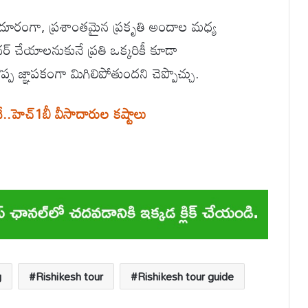
కు దూరంగా, ప్రశాంతమైన ప్రకృతి అందాల మధ్య
చర్ చేయాలనుకునే ప్రతి ఒక్కరికీ కూడా
ప జ్ఞాపకంగా మిగిలిపోతుందని చెప్పొచ్చు.
దే..హెచ్1బీ వీసాదారుల కష్టాలు
g
Rishikesh tour
Rishikesh tour guide