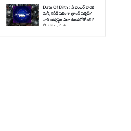
Date Of Birth : ఏ నెంబర్ వారికి
మనీ, కెరీర్ పరంగా గ్రాండ్ సక్సెస్?
వారి అదృష్టం ఎలా ఉండబోతోంది?
July 28, 2026