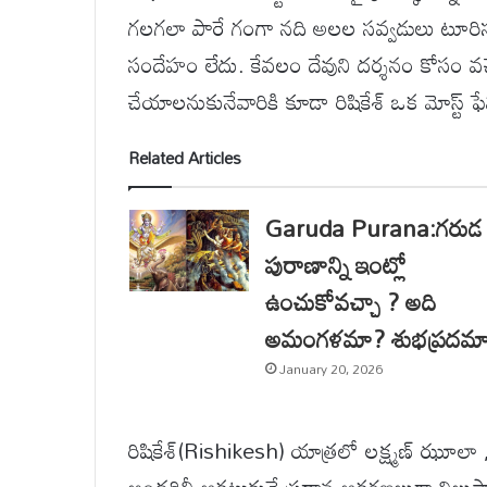
గలగలా పారే గంగా నది అలల సవ్వడులు టూరిస్ట
సందేహం లేదు. కేవలం దేవుని దర్శనం కోసం వచ
చేయాలనుకునేవారికి కూడా రిషికేశ్ ఒక మోస్ట్ ఫే
Related Articles
Garuda Purana:గరుడ
పురాణాన్ని ఇంట్లో
ఉంచుకోవచ్చా ? అది
అమంగళమా? శుభప్రదమ
January 20, 2026
రిషికేశ్(Rishikesh) యాత్రలో లక్ష్మణ్ ఝూలా