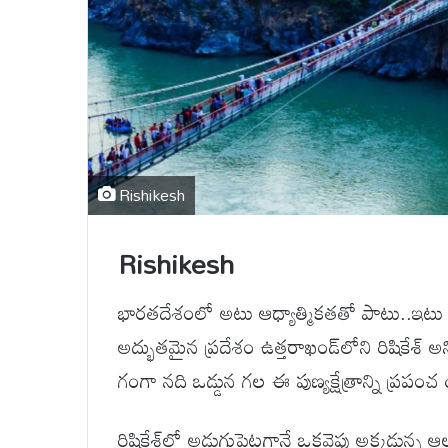
Rishikesh
Rishikesh
భారతదేశంలో అటు ఆధ్యాత్మికతతో పాటు..ఇటు అడ్వ
అద్భుతమైన ప్రదేశం ఉత్తరాఖండ్‌లోని రిషికేశ
గంగా నది ఒడ్డున గల ఈ పుణ్యక్షేత్రాన్ని ప్రప
రిషికేశ్‌లో అడుగుపెట్టగానే ఒకవైపు అక్కడున్