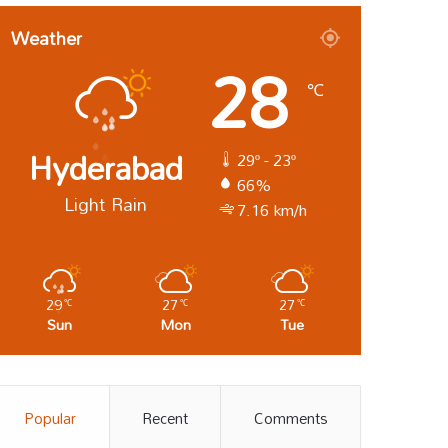
Weather
28
℃
Hyderabad
29º - 23º
66%
Light Rain
7.16 km/h
29
27
27
℃
℃
℃
Sun
Mon
Tue
Popular
Recent
Comments