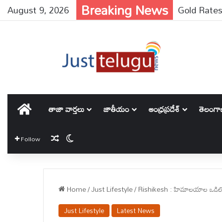
Breaking News
August 9, 2026
హోమ్
తాజా వార్తలు
జాతీయం
ఆంధ్రప్రదేశ్
తెలంగ
Random Article
Switch skin
Follow
Home
/
Just Lifestyle
/
Rishikesh : హిమాలయాల ఒడిలో అద్
Just Lifestyle
Latest News