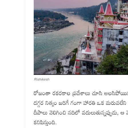
Rishikesh
రోజంతా రకరకాల ప్రదేశాలు చూసి అలసిపోయిన ట
దగ్గర నిత్యం జరిగే గంగా హారతి ఒక మరువలేని 
దీపాలు వెలిగించి నదిలో వదులుతున్నప్పుడు, 
కనిపిస్తుంది.