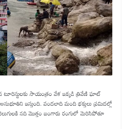
ూరిస్టులకు సాయంత్రం వేళ ఇక్కడి త్రివేణి ఘాట్
అనుభూతిని ఇస్తుంది. వందలాది మంది భక్తులు ప్రమిదల్లో
ఆ వెలుగులకి నది మొత్తం బంగారు రంగులో మెరిసిపోతూ