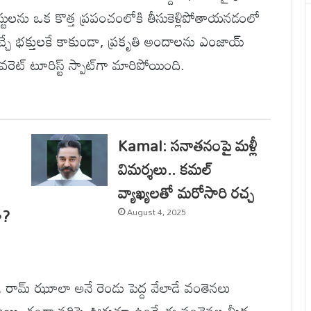
ులను ఒక కొత్త ప్రపంచంలోకి తీసుకెళ్లిపోతాయనడంలో
్చే భక్తులకే కాకుండా, ప్రకృతి అందాలను ఎంజాయ్
వరెట్ టూరిస్ట్ స్పాట్‌గా మారిపోయింది.
Kamal: సనాతనంపై మళ్లీ
విమర్శలు.. కమల్
వ్యాఖ్యలతో మరోసారి రచ్చ
ా?
August 4, 2025
 , రామ్ ఝూలా అనే రెండు పెద్ద వేలాడే వంతెనలు