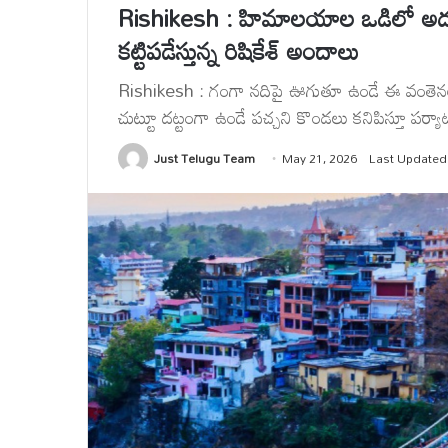
Rishikesh : హిమాలయాల ఒడిలో అద్భు
కట్టిపడేస్తున్న రిషికేశ్ అందాలు
Rishikesh : గంగా నదిపై ఊగుతూ ఉండే ఈ వంతెనల మ
చుట్టూ దట్టంగా ఉండే పచ్చని కొండలు కనిపిస్తూ పర్యాట
Just Telugu Team
May 21, 2026
Last Updated