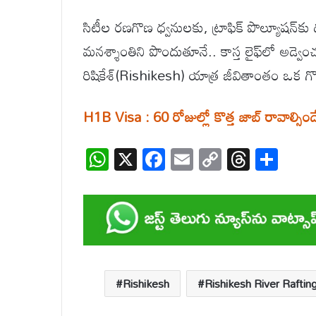
సిటీల రణగొణ ధ్వనులకు, ట్రాఫిక్ పొల్యూషన్‌
మనశ్శాంతిని పొందుతూనే.. కాస్త లైఫ్‌లో అడ్వెం
రిషికేశ్(Rishikesh) యాత్ర జీవితాంతం ఒక గొప్
H1B Visa : 60 రోజుల్లో కొత్త జాబ్ రావాల్సిం
W
X
F
E
C
T
S
h
ac
m
o
hr
h
at
e
ail
p
e
ar
s
b
y
a
e
A
o
Li
d
p
o
n
s
Rishikesh
Rishikesh River Raftin
p
k
k