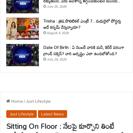
దక్కుతుంది..వీరు ఆవేశాన్ని తగ్గించుకుంటేనే మంచిది..
July 26, 2026
Trisha : త్రిష పొలిటికల్ ఎంట్రీ ?.. మధురైలో పోస్టర్లు
అదే కన్ఫమ్ చేస్తున్నాయా?
August 4, 2026
Date Of Birth : ఏ నెంబర్ వారికి మనీ, కెరీర్ పరంగా
గ్రాండ్ సక్సెస్? వారి అదృష్టం ఎలా ఉండబోతోంది?
July 28, 2026