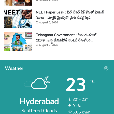
NEET Paper Leak : నీట్ పేపర్ లీక్ కేసులో షాకింగ్
నిజాలు ..మాస్టర్ మైండ్స్‌తో ప్రూఫ్ రీడర్ల స్కెచ్
August 7, 2026
Telangana Government : పేదలకు డబుల్
ధమాకా..అప్లై చేయకపోతే వెంటనే చేసుకోండి..
August 7, 2026
Weather
23
℃
Hyderabad
30º - 23º
91%
Scattered Clouds
5.05 km/h