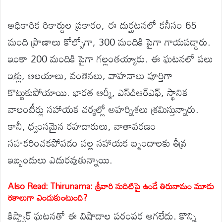
అధికారిక రికార్డుల ప్రకారం, ఈ దుర్ఘటనలో కనీసం 65
మంది ప్రాణాలు కోల్పోగా, 300 మందికి పైగా గాయపడ్డారు.
ఇంకా 200 మందికి పైగా గల్లంతయ్యారు. ఈ ఘటనలో పలు
ఇళ్లు, ఆలయాలు, వంతెనలు, వాహనాలు పూర్తిగా
కొట్టుకుపోయాయి. భారత ఆర్మీ, ఎస్‌డిఆర్‌ఎఫ్, స్థానిక
వాలంటీర్లు సహాయక చర్యల్లో అహర్నిశలు శ్రమిస్తున్నారు.
కానీ, ధ్వంసమైన రహదారులు, వాతావరణం
సహకరించకపోవడం వల్ల సహాయక బృందాలకు తీవ్ర
ఇబ్బందులు ఎదురవుతున్నాయి.
Also Read: Thirunama: శ్రీవారి నుదిటిపై ఉండే తిరునామం మూడు
రకాలుగా ఎందుకుంటుంది?
కిష్త్వార్ ఘటనతో ఈ విషాదాల పరంపర ఆగలేదు. కొన్ని