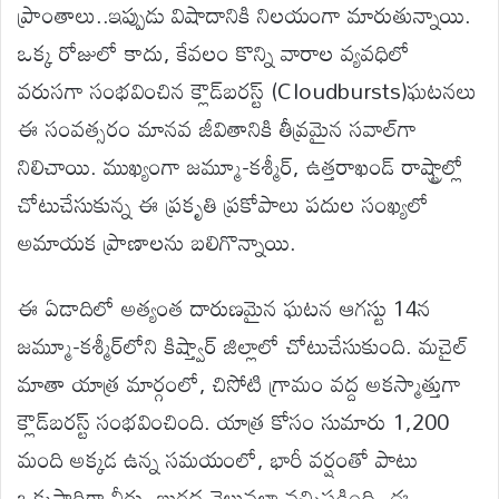
ప్రాంతాలు..ఇప్పుడు విషాదానికి నిలయంగా మారుతున్నాయి.
ఒక్క రోజులో కాదు, కేవలం కొన్ని వారాల వ్యవధిలో
వరుసగా సంభవించిన క్లౌడ్‌బరస్ట్ (Cloudbursts)ఘటనలు
ఈ సంవత్సరం మానవ జీవితానికి తీవ్రమైన సవాల్‌గా
నిలిచాయి. ముఖ్యంగా జమ్మూ-కశ్మీర్, ఉత్తరాఖండ్ రాష్ట్రాల్లో
చోటుచేసుకున్న ఈ ప్రకృతి ప్రకోపాలు పదుల సంఖ్యలో
అమాయక ప్రాణాలను బలిగొన్నాయి.
ఈ ఏడాదిలో అత్యంత దారుణమైన ఘటన ఆగస్టు 14న
జమ్మూ-కశ్మీర్‌లోని కిష్త్వార్ జిల్లాలో చోటుచేసుకుంది. మచైల్
మాతా యాత్ర మార్గంలో, చిసోటి గ్రామం వద్ద అకస్మాత్తుగా
క్లౌడ్‌బరస్ట్ సంభవించింది. యాత్ర కోసం సుమారు 1,200
మంది అక్కడ ఉన్న సమయంలో, భారీ వర్షంతో పాటు
ఒక్కసారిగా నీరు, బురద వెల్లువలా వచ్చిపడింది. ఈ