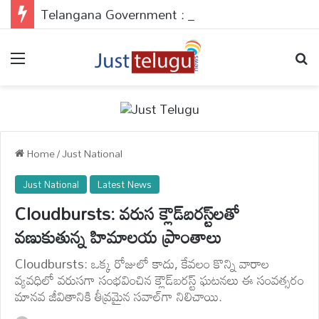
Telangana Government : పేదలకు డబుల్ ధమాకా..అప్లై చేయకపోతే వెంటనే చేసుకోండి..
Menu
Se
Home
/
Just National
Just National
Latest News
Cloudbursts: వరుస క్లౌడ్‌బరస్ట్‌లతో
వణుకుతున్న హిమాలయ ప్రాంతాలు
Cloudbursts: ఒక్క రోజులో కాదు, కేవలం కొన్ని వారాల
వ్యవధిలో వరుసగా సంభవించిన క్లౌడ్‌బరస్ట్ ఘటనలు ఈ సంవత్సరం
మానవ జీవితానికి తీవ్రమైన సవాల్‌గా నిలిచాయి.