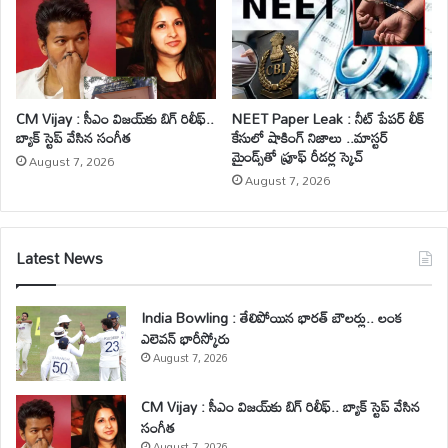
CM Vijay : సీఎం విజయ్‌కు బిగ్ రిలీఫ్..
NEET Paper Leak : నీట్ పేపర్ లీక్
బ్యాక్ స్టెప్ వేసిన సంగీత
కేసులో షాకింగ్ నిజాలు ..మాస్టర్
మైండ్స్‌తో ప్రూఫ్ రీడర్ల స్కెచ్
August 7, 2026
August 7, 2026
Latest News
India Bowling : తేలిపోయిన భారత్ బౌలర్లు.. లంక
ఎలెవన్ భారీస్కోరు
August 7, 2026
CM Vijay : సీఎం విజయ్‌కు బిగ్ రిలీఫ్.. బ్యాక్ స్టెప్ వేసిన
సంగీత
August 7, 2026