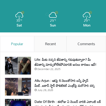
30
29
29
℃
℃
℃
Sat
Sun
Mon
Popular
Recent
Comments
Life: మీకు నచ్చని జీవితాన్ని గడుపుతున్నారా? మీ
జీవితాన్ని మార్చుకోలేకపోవడానికి అసలు కారణం ఇదే!
December 22, 2025
Allu Arjun : ఇకపై 6 నెలలకోసారి బన్నీ ఫ్యాన్
మీట్..ఐకాన్ స్టార్ పొలిటికల్ ఎంట్రీపై మరోసారి చర్చ
July 28, 2026
Date Of Birth : ఈరోజు ఏ నెంబర్ వారికి ఎలాంటి లక్