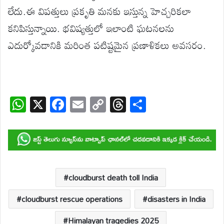
లేదు.ఈ విపత్తులు ప్రకృతి మనకు ఇస్తున్న హెచ్చరికలా
కనిపిస్తున్నాయి. భవిష్యత్తులో ఇలాంటి ఘటనలను
ఎదుర్కోవడానికి మరింత పటిష్టమైన ప్రణాళికలు అవసరం.
W
X
F
E
C
T
S
h
ac
m
o
hr
h
at
e
ail
p
e
ar
s
b
y
a
e
A
o
Li
d
p
o
n
s
cloudburst death toll India
p
k
k
cloudburst rescue operations
disasters in India
Himalayan tragedies 2025