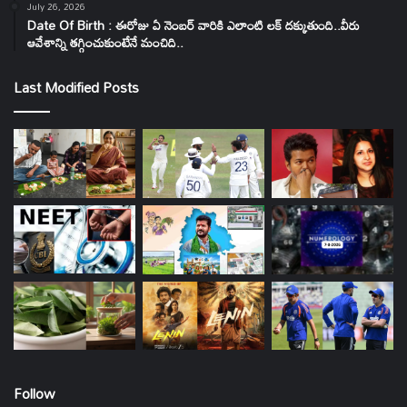
July 26, 2026
Date Of Birth : ఈరోజు ఏ నెంబర్ వారికి ఎలాంటి లక్ దక్కుతుంది..వీరు
ఆవేశాన్ని తగ్గించుకుంటేనే మంచిది..
Last Modified Posts
Follow