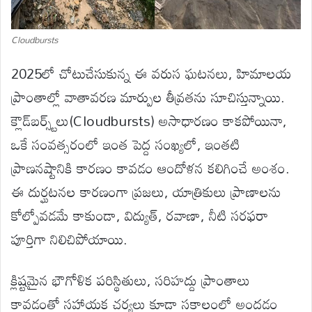
Cloudbursts
2025లో చోటుచేసుకున్న ఈ వరుస ఘటనలు, హిమాలయ
ప్రాంతాల్లో వాతావరణ మార్పుల తీవ్రతను సూచిస్తున్నాయి.
క్లౌడ్‌బర్స్ట్‌లు(Cloudbursts) అసాధారణం కాకపోయినా,
ఒకే సంవత్సరంలో ఇంత పెద్ద సంఖ్యలో, ఇంతటి
ప్రాణనష్టానికి కారణం కావడం ఆందోళన కలిగించే అంశం.
ఈ దుర్ఘటనల కారణంగా ప్రజలు, యాత్రికులు ప్రాణాలను
కోల్పోవడమే కాకుండా, విద్యుత్, రవాణా, నీటి సరఫరా
పూర్తిగా నిలిచిపోయాయి.
క్లిష్టమైన భౌగోళిక పరిస్థితులు, సరిహద్దు ప్రాంతాలు
కావడంతో సహాయక చర్యలు కూడా సకాలంలో అందడం