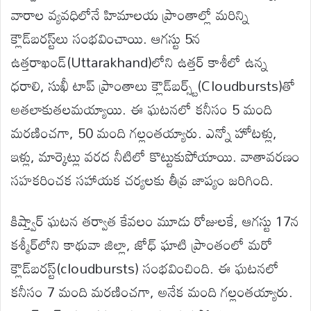
వారాల వ్యవధిలోనే హిమాలయ ప్రాంతాల్లో మరిన్ని
క్లౌడ్‌బరస్ట్‌లు సంభవించాయి. ఆగస్టు 5న
ఉత్తరాఖండ్‌(Uttarakhand)లోని ఉత్తర్ కాశీలో ఉన్న
ధరాలి, సుఖీ టాప్ ప్రాంతాలు క్లౌడ్‌బర్స్ట్‌(Cloudbursts)తో
అతలాకుతలమయ్యాయి. ఈ ఘటనలో కనీసం 5 మంది
మరణించగా, 50 మంది గల్లంతయ్యారు. ఎన్నో హోటళ్లు,
ఇళ్లు, మార్కెట్లు వరద నీటిలో కొట్టుకుపోయాయి. వాతావరణం
సహకరించక సహాయక చర్యలకు తీవ్ర జాప్యం జరిగింది.
కిష్త్వార్ ఘటన తర్వాత కేవలం మూడు రోజులకే, ఆగస్టు 17న
కశ్మీర్‌లోని కాథువా జిల్లా, జోధ్ ఘాటి ప్రాంతంలో మరో
క్లౌడ్‌బరస్ట్(cloudbursts) సంభవించింది. ఈ ఘటనలో
కనీసం 7 మంది మరణించగా, అనేక మంది గల్లంతయ్యారు.