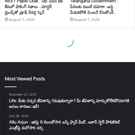
Most Viewed Posts
December 22, 2025
Life: మీకు నచ్చని జీవితాన్ని గడుపుతున్నారా? మీ జీవితాన్ని మార్చుకోలేకపోవడానికి
అసలు కారణం ఇదే!
July 28, 2026
Allu Arjun : ఇకపై 6 నెలలకోసారి బన్నీ ఫ్యాన్ మీట్..ఐకాన్ స్టార్ పొలిటికల్
ఎంట్రీపై మరోసారి చర్చ