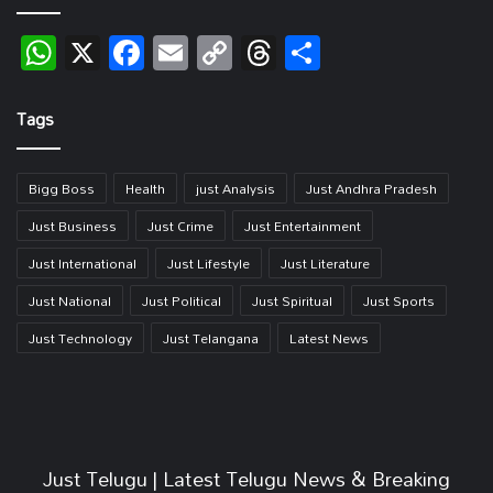
WhatsApp
X
Facebook
Email
Copy
Threads
Share
Link
Tags
Bigg Boss
Health
just Analysis
Just Andhra Pradesh
Just Business
Just Crime
Just Entertainment
Just International
Just Lifestyle
Just Literature
Just National
Just Political
Just Spiritual
Just Sports
Just Technology
Just Telangana
Latest News
Just Telugu | Latest Telugu News & Breaking