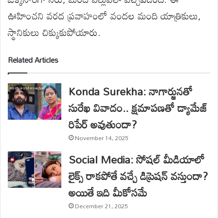
ఊహించని వరద ప్రవాహంలో వందల మంది యాత్రికులు,
స్థానికులు చిక్కుకుపోయారు.
Related Articles
Konda Surekha: నాగార్జునతో
సురేఖ వివాదం.. క్షమాపణతో డ్యామేజ్
రిపేర్ అవుతుందా?
November 14, 2025
Social Media: సోషల్ మీడియాలో
లైక్స్ రాకపోతే వచ్చే డిప్రెషన్‌ వస్తుందా?
అయితే ఇది మీకోసమే
December 21, 2025