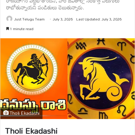
రాజయోగం పట్టబోతోందని, వారి జీవితాల్లో సరికొత్త వెలుగులు
రాబోతున్నాయని పండితులు చెబుతున్నారు.
Just Telugu Team
July 3, 2026
Last Updated: July 3, 2026
1 minute read
Tholi Ekadashi
Tholi Ekadashi