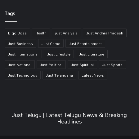
Link
Tags
Bigg Boss
Health
just Analysis
Just Andhra Pradesh
Just Business
Just Crime
Just Entertainment
Just International
Just Lifestyle
Just Literature
Just National
Just Political
Just Spiritual
Just Sports
Just Technology
Just Telangana
Latest News
Just Telugu | Latest Telugu News & Breaking
Headlines