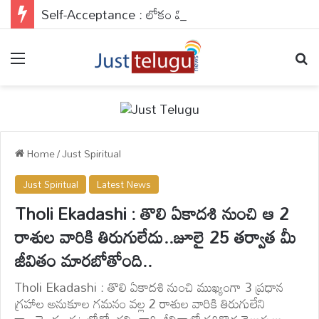
Self-Acceptance : లోకం మిమ్మల్ని మెచ్చుకోవాల్సిన పనిలేదు..మిమ్మల్ని మీరు యాక్సెప్ట్ చేసుకుంటే చాలు..
Menu
Se
Home
/
Just Spiritual
Just Spiritual
Latest News
Tholi Ekadashi : తొలి ఏకాదశి నుంచి ఆ 2
రాశుల వారికి తిరుగులేదు..జూలై 25 తర్వాత మీ
జీవితం మారబోతోంది..
Tholi Ekadashi : తొలి ఏకాదశి నుంచి ముఖ్యంగా 3 ప్రధాన
గ్రహాల అనుకూల గమనం వల్ల 2 రాశుల వారికి తిరుగులేని