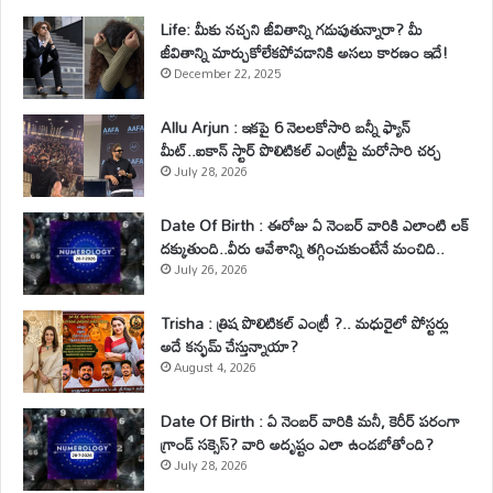
Life: మీకు నచ్చని జీవితాన్ని గడుపుతున్నారా? మీ
జీవితాన్ని మార్చుకోలేకపోవడానికి అసలు కారణం ఇదే!
December 22, 2025
Allu Arjun : ఇకపై 6 నెలలకోసారి బన్నీ ఫ్యాన్
మీట్..ఐకాన్ స్టార్ పొలిటికల్ ఎంట్రీపై మరోసారి చర్చ
July 28, 2026
Date Of Birth : ఈరోజు ఏ నెంబర్ వారికి ఎలాంటి లక్
దక్కుతుంది..వీరు ఆవేశాన్ని తగ్గించుకుంటేనే మంచిది..
July 26, 2026
Trisha : త్రిష పొలిటికల్ ఎంట్రీ ?.. మధురైలో పోస్టర్లు
అదే కన్ఫమ్ చేస్తున్నాయా?
August 4, 2026
Date Of Birth : ఏ నెంబర్ వారికి మనీ, కెరీర్ పరంగా
గ్రాండ్ సక్సెస్? వారి అదృష్టం ఎలా ఉండబోతోంది?
July 28, 2026