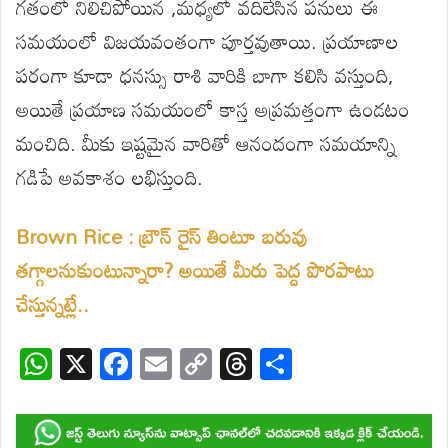
గతంలో నిలిచిపోయిన ,మధ్యలో వదిలేసిన పనులు ఈ
సమయంలో విజయవంతంగా పూర్తవుతాయి. ప్రయాణాల
పరంగా కూడా ధనస్సు రాశి వారికి బాగా కలిసి వస్తుంది,
అయితే ప్రయాణ సమయంలో కాస్త అప్రమత్తంగా ఉండటం
మంచిది. మీకు ఇష్టమైన వారితో ఆనందంగా సమయాన్ని
గడిపే అవకాశం లభిస్తుంది.
Brown Rice : బ్రౌన్ రైస్ తింటూ బరువు
తగ్గాలనుకుంటున్నారా? అయితే మీరు పెద్ద పొరపాటు
చేస్తున్నట్లే..
W
X
F
E
C
T
S
h
ac
m
o
hr
h
at
e
ail
p
e
ar