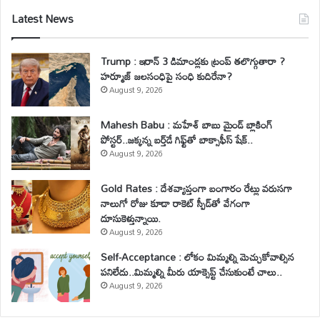
Latest News
Trump : ఇరాన్ 3 డిమాండ్లకు ట్రంప్ తలొగ్గుతారా ?
హర్మూజ్ జలసంధిపై సంధి కుదిరేనా?
August 9, 2026
Mahesh Babu : మహేశ్‌ బాబు మైండ్ బ్లాకింగ్
పోస్టర్..జక్కన్న బర్త్‌డే గిఫ్ట్‌తో బాక్సాఫీస్ షేక్..
August 9, 2026
Gold Rates : దేశవ్యాప్తంగా బంగారం రేట్లు వరుసగా
నాలుగో రోజు కూడా రాకెట్ స్పీడ్‌తో వేగంగా
దూసుకెళ్తున్నాయి.
August 9, 2026
Self-Acceptance : లోకం మిమ్మల్ని మెచ్చుకోవాల్సిన
పనిలేదు..మిమ్మల్ని మీరు యాక్సెప్ట్ చేసుకుంటే చాలు..
August 9, 2026