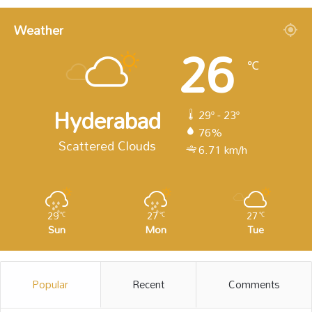
Weather
26
℃
Hyderabad
29º - 23º
76%
Scattered Clouds
6.71 km/h
29
27
27
℃
℃
℃
Sun
Mon
Tue
Popular
Recent
Comments