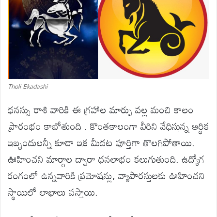
Tholi Ekadashi
ధనస్సు రాశి వారికి ఈ గ్రహాల మార్పు వల్ల మంచి కాలం
ప్రారంభం కాబోతుంది . కొంతకాలంగా వీరిని వేధిస్తున్న ఆర్థిక
ఇబ్బందులన్నీ కూడా ఇక మీదట పూర్తిగా తొలగిపోతాయి.
ఊహించని మార్గాల ద్వారా ధనలాభం కలుగుతుంది. ఉద్యోగ
రంగంలో ఉన్నవారికి ప్రమోషన్లు, వ్యాపారస్తులకు ఊహించని
స్థాయిలో లాభాలు వస్తాయి.