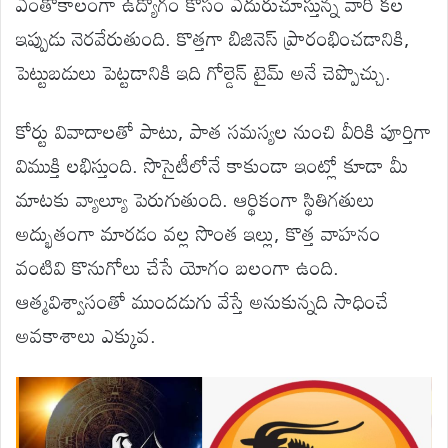
ఎంతోకాలంగా ఉద్యోగం కోసం ఎదురుచూస్తున్న వారి కల
ఇప్పుడు నెరవేరుతుంది. కొత్తగా బిజినెస్ ప్రారంభించడానికి,
పెట్టుబడులు పెట్టడానికి ఇది గోల్డెన్ టైమ్ అనే చెప్పొచ్చు.
కోర్టు వివాదాలతో పాటు, పాత సమస్యల నుంచి వీరికి పూర్తిగా
విముక్తి లభిస్తుంది. సొసైటీలోనే కాకుండా ఇంట్లో కూడా మీ
మాటకు వ్యాల్యూ పెరుగుతుంది. ఆర్థికంగా స్థితిగతులు
అద్భుతంగా మారడం వల్ల సొంత ఇల్లు, కొత్త వాహనం
వంటివి కొనుగోలు చేసే యోగం బలంగా ఉంది.
ఆత్మవిశ్వాసంతో ముందడుగు వేస్తే అనుకున్నది సాధించే
అవకాశాలు ఎక్కువ.