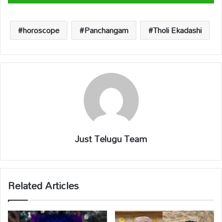
s
b
y
a
e
A
o
Li
d
p
o
n
s
horoscope
Panchangam
Tholi Ekadashi
p
k
k
Just Telugu Team
Related Articles