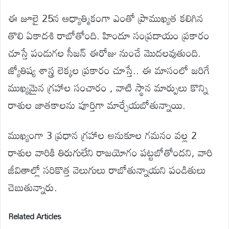
ఈ జూలై 25న ఆధ్యాత్మికంగా ఎంతో ప్రాముఖ్యత కలిగిన
తొలి ఏకాదశి రాబోతోంది. హిందూ సంప్రదాయం ప్రకారం
చూస్తే పండుగల సీజన్ ఈరోజు నుంచే మొదలవుతుంది.
జ్యోతిష్య శాస్త్ర లెక్కల ప్రకారం చూస్తే.. ఈ మాసంలో జరిగే
ముఖ్యమైన గ్రహాల సంచారం , వాటి స్థాన మార్పులు కొన్ని
రాశుల జాతకాలను పూర్తిగా మార్చేయబోతున్నాయి.
ముఖ్యంగా 3 ప్రధాన గ్రహాల అనుకూల గమనం వల్ల 2
రాశుల వారికి తిరుగులేని రాజయోగం పట్టబోతోందని, వారి
జీవితాల్లో సరికొత్త వెలుగులు రాబోతున్నాయని పండితులు
చెబుతున్నారు.
Related Articles