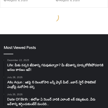
Most Viewed Posts
December 22, 2025
Life: మీకు నచ్చని జీవితాన్ని గడుపుతున్నారా? మీ జీవితాన్ని మార్చుకోలేకపోవడానికి
అసలు కారణం ఇదే!
July 28, 2026
Allu Arjun : ఇకపై 6 నెలలకోసారి బన్నీ ఫ్యాన్ మీట్..ఐకాన్ స్టార్ పొలిటికల్
ఎంట్రీపై మరోసారి చర్చ
July 26, 2026
Date Of Birth : ఈరోజు ఏ నెంబర్ వారికి ఎలాంటి లక్ దక్కుతుంది..వీరు
ఆవేశాన్ని తగ్గించుకుంటేనే మంచిది..