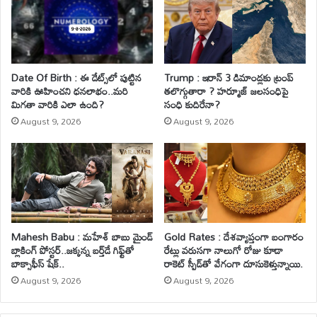
Date Of Birth : ఈ డేట్స్‌లో పుట్టిన
Trump : ఇరాన్ 3 డిమాండ్లకు ట్రంప్
వారికి ఊహించని ధనలాభం..మరి
తలొగ్గుతారా ? హర్మూజ్ జలసంధిపై
మిగతా వారికి ఎలా ఉంది?
సంధి కుదిరేనా?
August 9, 2026
August 9, 2026
Mahesh Babu : మహేశ్‌ బాబు మైండ్
Gold Rates : దేశవ్యాప్తంగా బంగారం
బ్లాకింగ్ పోస్టర్..జక్కన్న బర్త్‌డే గిఫ్ట్‌తో
రేట్లు వరుసగా నాలుగో రోజు కూడా
బాక్సాఫీస్ షేక్..
రాకెట్ స్పీడ్‌తో వేగంగా దూసుకెళ్తున్నాయి.
August 9, 2026
August 9, 2026