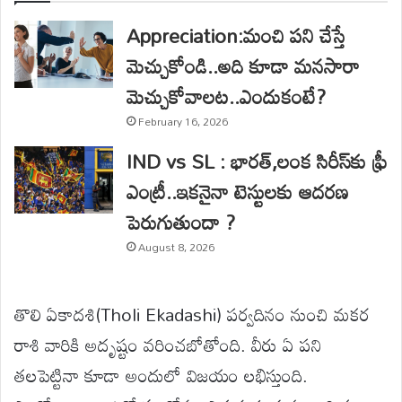
Appreciation:మంచి పని చేస్తే
మెచ్చుకోండి..అది కూడా మనసారా
మెచ్చుకోవాలట..ఎందుకంటే?
February 16, 2026
IND vs SL : భారత్,లంక సిరీస్‌కు ఫ్రీ
ఎంట్రీ..ఇకనైనా టెస్టులకు ఆదరణ
పెరుగుతుందా ?
August 8, 2026
తొలి ఏకాదశి(Tholi Ekadashi) పర్వదినం నుంచి మకర
రాశి వారికి అదృష్టం వరించబోతోంది. వీరు ఏ పని
తలపెట్టినా కూడా అందులో విజయం లభిస్తుంది.