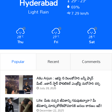
Hyderabad
29º - 23º
69%
Light Rain
7.29 km/h
28
27
28
℃
℃
℃
Thu
Fri
Sat
Popular
Recent
Comments
Allu Arjun : ఇకపై 6 నెలలకోసారి బన్నీ ఫ్యాన్
మీట్..ఐకాన్ స్టార్ పొలిటికల్ ఎంట్రీపై మరోసారి చర్చ
July 28, 2026
Life: మీకు నచ్చని జీవితాన్ని గడుపుతున్నారా? మీ
జీవితాన్ని మార్చుకోలేకపోవడానికి అసలు కారణం ఇదే!
December 22, 2025