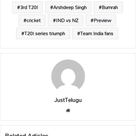
A
o
Li
d
p
o
n
s
3rd T20I
Arshdeep Singh
Bumrah
p
k
k
cricket
IND vs NZ
Preview
T20I series triumph
Team India fans
JustTelugu
We
bsi
te
Related Articles