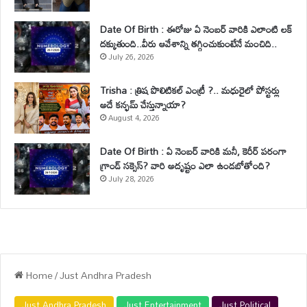
Date Of Birth : ఈరోజు ఏ నెంబర్ వారికి ఎలాంటి లక్
దక్కుతుంది..వీరు ఆవేశాన్ని తగ్గించుకుంటేనే మంచిది..
July 26, 2026
Trisha : త్రిష పొలిటికల్ ఎంట్రీ ?.. మధురైలో పోస్టర్లు
అదే కన్ఫమ్ చేస్తున్నాయా?
August 4, 2026
Date Of Birth : ఏ నెంబర్ వారికి మనీ, కెరీర్ పరంగా
గ్రాండ్ సక్సెస్? వారి అదృష్టం ఎలా ఉండబోతోంది?
July 28, 2026