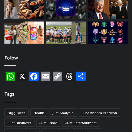
Follow
WhatsApp
X
Facebook
Email
Copy
Threads
Share
Link
Tags
Bigg Boss
Health
just Analysis
Just Andhra Pradesh
Just Business
Just Crime
Just Entertainment