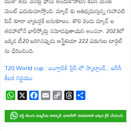
దీంతో తమ పేసర్లు ఫామ్ అందుకోవాలని కివీస్ మేనేజ్
మెంట్ ఎదురుచూస్తోంది. మ్యాచ్ కు ఆతిథ్యమిస్తున్న గుహావటి
పిచ్ కూడా బ్యాటర్లకే అనుకూలం. తొలి రెండు మ్యాచ్ ల
తరహాలోనే భారీస్కోర్లు నమోదవుతాయని అంచనా. 2023లో
ఇక్కడ టీ20 జరిగినప్పుడు ఆస్ట్రేలియా 222 పరుగుల టార్గెట్
ను ఛేదించింది.
T20 World cup : బంగ్లాదేశ్ ప్లేస్ లో స్కాట్లాండ్.. ఐసీసీ
కీలక నిర్ణయం
W
X
F
E
C
T
S
h
ac
m
o
hr
h
at
e
ail
p
e
ar
s
b
y
a
e