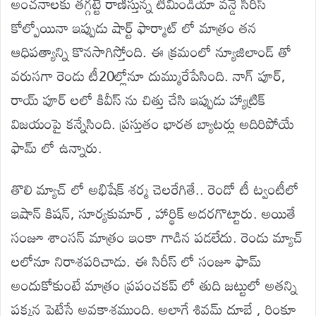
అంచనాలకు తగ్గట్టే రాణిస్తున్న టీమిండియా వన్డే సిరీస్
కోల్పోయినా ఇప్పుడు షార్ట్ ఫార్మాట్ లో మాత్రం తన
ఆధిపత్యాన్ని కొనసాగిస్తోంది. ఈ క్రమంలో న్యూజిలాండ్ తో
వరుసగా రెండు టీ20ల్లోనూ దుమ్మురేపేసింది. నాగ్ పూర్,
రాయ్ పూర్ లలో కివీస్ ను చిత్తు చేసి ఇప్పుడు హ్యాట్రిక్
విజయంపై కన్నేసింది. ప్రస్తుతం భారత బ్యాటర్లు అదిరిపోయే
ఫామ్ లో ఉన్నారు.
తొలి మ్యాచ్ లో అభిషేక్ శర్మ చెలరేగితే.. రెండో టీ ట్వంటీలో
ఇషాన్ కిషన్, సూర్యకుమార్ , హార్థిక్ అదరగొట్టారు. అయితే
సంజూ శాంసన్ మాత్రం ఇంకా గాడిన పడలేదు. రెండు మ్యాచ్
లలోనూ నిరాశపరిచాడు. ఈ సిరీస్ లో సంజూ ఫామ్
అందుకోకుంటే మాత్రం ప్రపంచకప్ లో తుది జట్టులో అతన్ని
పక్కన పెట్టేసే అవకాశముంది. అలాగే శివమ్ దూబే , రింకూ