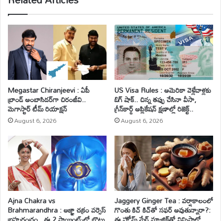
Megastar Chiranjeevi : ఏపీ
US Visa Rules : అమెరికా వెళ్లేవాళ్లకు
బ్రాండ్ అంబాసిడర్‌గా చిరంజీవి..
బిగ్ షాక్.. చిన్న తప్పు చేసినా వీసా,
మెగాస్టార్ టీమ్ రియాక్షన్
గ్రీన్‌కార్డ్ అప్లికేషన్ క్షణాల్లో రిజెక్ట్..
August 6, 2026
August 6, 2026
Ajna Chakra vs
Jaggery Ginger Tea : వర్షాకాలంలో
Brahmarandhra : ఆజ్ఞా చక్రం వర్సెస్
గొంతు కిచ్ కిచ్‌తో సఫర్ అవుతున్నారా?:
బ్రహ్మరంధ్రం.. ఈ 2 పాయింట్స్‌లో బొట్టు
ఈ హోమ్ మేడ్ మ్యాజిక్‌తో నిమిషాల్లో