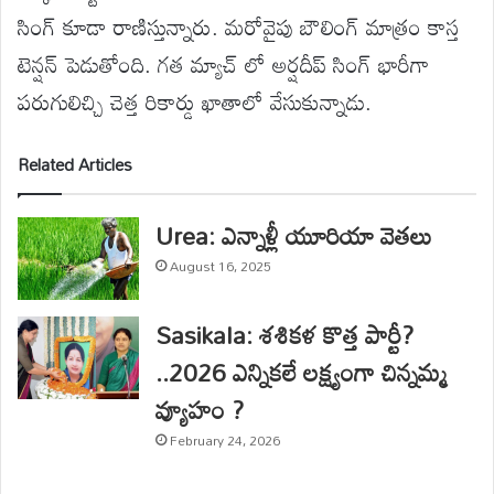
సింగ్ కూడా రాణిస్తున్నారు. మరోవైపు బౌలింగ్ మాత్రం కాస్త
టెన్షన్ పెడుతోంది. గత మ్యాచ్ లో అర్షదీప్ సింగ్ భారీగా
పరుగులిచ్చి చెత్త రికార్డు ఖాతాలో వేసుకున్నాడు.
Related Articles
Urea: ఎన్నాళ్లీ యూరియా వెతలు
August 16, 2025
Sasikala: శశికళ కొత్త పార్టీ?
..2026 ఎన్నికలే లక్ష్యంగా చిన్నమ్మ
వ్యూహం ?
February 24, 2026