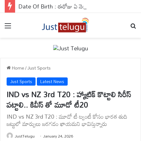
Date Of Birth : ఈరోజు ఏ నెంబర్ వారికి జాక్‌పాట్ కొట్టే ఛాన్స్ ఉంది? ఈరోజు వీరికి కాస్త ఎమోషనల్‌గా సాగుతుంది..
Menu
Se
Home
/
Just Sports
Just Sports
Latest News
IND vs NZ 3rd T20 : హ్యాట్రిక్ కొట్టాలి సిరీస్
పట్టాలి.. కివీస్ తో మూడో టీ20
IND vs NZ 3rd T20 : మూడో టీ ట్వంటీ కోసం భారత తుది
జట్టులో మార్పులు జరగడం ఖాయమని భావిస్తున్నారు
JustTelugu
January 24, 2026