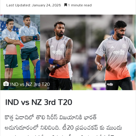
Last Updated: January 24, 2026
1 minute read
IND vs NZ 3rd T20
IND vs NZ 3rd T20
కొత్త ఏడాదిలో తొలి సిరీస్ విజయానికి భారత్
అడుగుదూరంలో నిలిచింది. టీ20 ప్రపంచకప్ కు ముందు