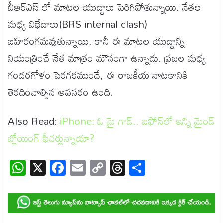
బీఆర్ఎస్ లో మాటల యుద్ధాలు పెరిగిపోతున్నాయి. నేతల
మధ్య విభేదాలు(BRS internal clash)
బహిరంగమవుతున్నాయి. కానీ ఈ మాటల యుద్ధాన్ని
నియంత్రించే నేత మాత్రం మౌనంగా ఉన్నాడు. ప్రజల మధ్య
గందరగోళం పెరగకముందే, ఈ రాజకీయ నాటకానికి
తెరదించాల్సిన అవసరం ఉంది.
Also Read:
iPhone: ఓ మై గాడ్.. ఐఫోన్‌లో ఇన్ని మైండ్
బ్లోయింగ్ ఫీచర్లున్నాయా?
W
X
F
E
C
T
S
h
ac
m
o
hr
h
at
e
ail
p
e
ar
s
b
y
a
e