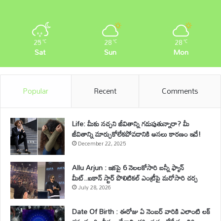
25
28
28
℃
℃
℃
Sat
Sun
Mon
Popular
Recent
Comments
Life: మీకు నచ్చని జీవితాన్ని గడుపుతున్నారా? మీ
జీవితాన్ని మార్చుకోలేకపోవడానికి అసలు కారణం ఇదే!
December 22, 2025
Allu Arjun : ఇకపై 6 నెలలకోసారి బన్నీ ఫ్యాన్
మీట్..ఐకాన్ స్టార్ పొలిటికల్ ఎంట్రీపై మరోసారి చర్చ
July 28, 2026
Date Of Birth : ఈరోజు ఏ నెంబర్ వారికి ఎలాంటి లక్