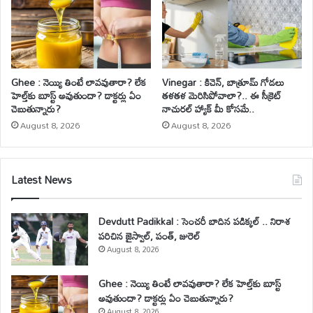
Ghee : నెయ్యి తింటే లావవుతారా? లేక
Vinegar : కిచెన్, బాత్రూమ్ గోడలు
హెల్త్‌కు బూస్ట్ అవుతుందా? డాక్టర్లు ఏం
తళతళ మెరిసిపోవాలా?.. ఈ సీక్రెట్
చెబుతున్నారు?
నాచురల్ హ్యాక్ మీ కోసమే..
August 8, 2026
August 8, 2026
Latest News
Devdutt Padikkal : సెంచరీ బాదిన పడిక్కల్ .. నిరాశ
పరిచిన జైస్వాల్, పంత్, జురెల్
August 8, 2026
Ghee : నెయ్యి తింటే లావవుతారా? లేక హెల్త్‌కు బూస్ట్
అవుతుందా? డాక్టర్లు ఏం చెబుతున్నారు?
August 8, 2026