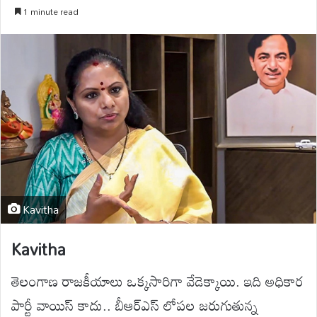
1 minute read
Kavitha
Kavitha
తెలంగాణ రాజకీయాలు ఒక్కసారిగా వేడెక్కాయి. ఇది అధికార
పార్టీ వాయిస్ కాదు.. బీఆర్ఎస్ లోపల జరుగుతున్న