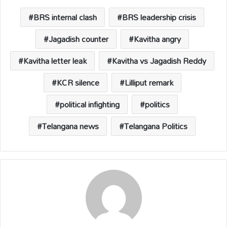
A
o
Li
d
p
o
n
s
BRS internal clash
BRS leadership crisis
p
k
k
Jagadish counter
Kavitha angry
Kavitha letter leak
Kavitha vs Jagadish Reddy
KCR silence
Lilliput remark
political infighting
politics
Telangana news
Telangana Politics