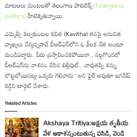
మాటలలు మంటలతో తెలంగాణ పాలిటిక్స్
(Telangana
politics)
హీటెక్కెతున్నాయి.
ఎమ్మెల్సీ కల్వకుంటల కవిత (Kavitha) తనపై అనుచిత
వ్యాఖ్యలు చేస్తున్నవాడే బీఆర్ఎస్‌లోని ఓ కీలక నేత అంటూ
మండిపడ్డారు. పేరు ప్రస్తావించకపోయినా.. నల్లగొండలో
బీఆర్ఎస్‌ను నాశనం చేసిన లిల్లీపుట్.. చావుతప్పి కన్ను
లొట్టబోయినట్లు ఒక్కడు గెలిచాడు” అని ఫైర్ అవుతూ జగదీష్
రెడ్డిని టార్గెట్ చేశారు.
Related Articles
Akshaya Tritiya:అక్షయ తృతీయ
వేళ ఆకాశన్నంటుతున్న పసిడి, వెండి