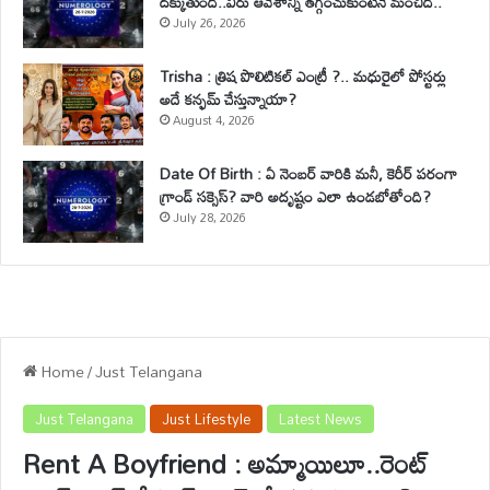
దక్కుతుంది..వీరు ఆవేశాన్ని తగ్గించుకుంటేనే మంచిది..
July 26, 2026
Trisha : త్రిష పొలిటికల్ ఎంట్రీ ?.. మధురైలో పోస్టర్లు
అదే కన్ఫమ్ చేస్తున్నాయా?
August 4, 2026
Date Of Birth : ఏ నెంబర్ వారికి మనీ, కెరీర్ పరంగా
గ్రాండ్ సక్సెస్? వారి అదృష్టం ఎలా ఉండబోతోంది?
July 28, 2026