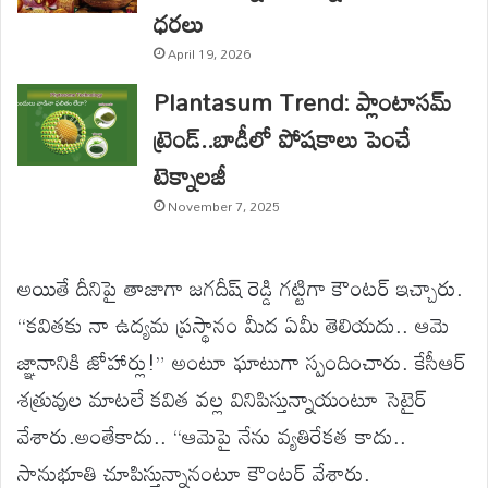
ధరలు
April 19, 2026
Plantasum Trend: ప్లాంటాసమ్
ట్రెండ్..బాడీలో పోషకాలు పెంచే
టెక్నాలజీ
November 7, 2025
అయితే దీనిపై తాజాగా జగదీష్ రెడ్డి గట్టిగా కౌంటర్ ఇచ్చారు.
“కవితకు నా ఉద్యమ ప్రస్థానం మీద ఏమీ తెలియదు.. ఆమె
జ్ఞానానికి జోహార్లు!” అంటూ ఘాటుగా స్పందించారు. కేసీఆర్
శత్రువుల మాటలే కవిత వల్ల వినిపిస్తున్నాయంటూ సెటైర్
వేశారు.అంతేకాదు.. “ఆమెపై నేను వ్యతిరేకత కాదు..
సానుభూతి చూపిస్తున్నానంటూ కౌంటర్ వేశారు.