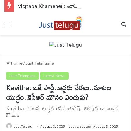
Mojtaba Khamenei : ఇరాన్ సుప్రీం లీడర్ హెల్త్ తీవ్ర విషమం..ఇజ్రాయిల్ మీడియా రిపోర్ట్‌లో వాస్తవమెంత?
Menu
Se
Home
/
Just Telangana
Just Telangana
Latest News
Kavitha: ఒకే పార్టీ..ఇద్దరు నేతలు..మాటల
యుద్ధం..కేసీఆర్ మౌనం ఎందుకు?
Kavitha: కవితను టార్గెట్ చేసిన జగదీష్.. లిల్లీపుట్ కామెంట్లకు
కౌంటర్
JustTelugu
August 3, 2025
Last Updated: August 3, 2025