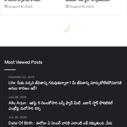
Most Viewed Posts
December 22, 2025
Life: మీకు నచ్చని జీవితాన్ని గడుపుతున్నారా? మీ జీవితాన్ని మార్చుకోలేకపోవడానికి
అసలు కారణం ఇదే!
July 28, 2026
Allu Arjun : ఇకపై 6 నెలలకోసారి బన్నీ ఫ్యాన్ మీట్..ఐకాన్ స్టార్ పొలిటికల్
ఎంట్రీపై మరోసారి చర్చ
July 26, 2026
Date Of Birth : ఈరోజు ఏ నెంబర్ వారికి ఎలాంటి లక్ దక్కుతుంది..వీరు