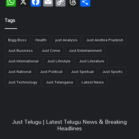
WhatsApp
X
Facebook
Email
Copy
Threads
Share
Link
Tags
Bigg Boss
Health
just Analysis
Just Andhra Pradesh
Just Business
Just Crime
Just Entertainment
Just International
Just Lifestyle
Just Literature
Just National
Just Political
Just Spiritual
Just Sports
Just Technology
Just Telangana
Latest News
Just Telugu | Latest Telugu News & Breaking
Headlines