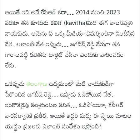
అయితే ఇది అదే కేసీఆర్ కదా… 2014 నుంచి 2023
వరకూ తన కూతురు కవిత (kavitha)మీద ఈగ వాలనివ్వని
నాయకుడు. ఆమెను ఏ ఒక్క మీడియా విమర్శించినా నిలదీసిన
నేత. అలాంటి నేత ఇప్పుడు… జగదీష్ రెడ్డి నేరుగా తన
గారాలపట్టి కవితను టార్గెట్ చేసినా ఎందుకు వారించడం
లేదు.
ఒకప్పుడు
తెలంగాణ
ఉద్యమంలో మేటి నాయకుడిగా
పేరొందిన జగదీష్ రెడ్డి… ఇప్పుడు ఓడిపోయిన నేత.
ఇంకొకవైపు కల్వకుంటల కవిత… ఓడిపోయినా, కేసీఆర్
వారసత్వానికి ప్రతీక. అయితే ఇద్దరి మధ్య ఈ స్థాయి మాటల
యుద్ధం ప్రజలకు ఎలాంటి సందేశం ఇస్తోంది?