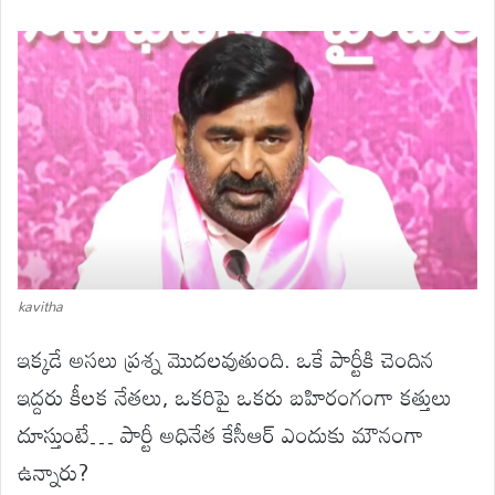
kavitha
ఇక్కడే అసలు ప్రశ్న మొదలవుతుంది. ఒకే పార్టీకి చెందిన
ఇద్దరు కీలక నేతలు, ఒకరిపై ఒకరు బహిరంగంగా కత్తులు
దూస్తుంటే… పార్టీ అధినేత కేసీఆర్ ఎందుకు మౌనంగా
ఉన్నారు?