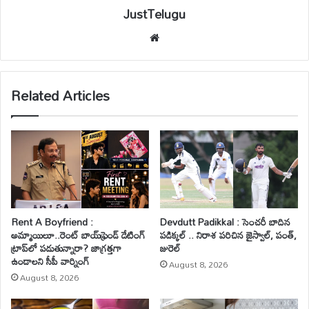
JustTelugu
We
bsi
te
Related Articles
Rent A Boyfriend :
Devdutt Padikkal : సెంచరీ బాదిన
అమ్మాయిలూ..రెంట్ బాయ్‌ఫ్రెండ్ డేటింగ్
పడిక్కల్ .. నిరాశ పరిచిన జైస్వాల్, పంత్,
ట్రాప్‌లో పడుతున్నారా? జాగ్రత్తగా
జురెల్
ఉండాలని సీపీ వార్నింగ్
August 8, 2026
August 8, 2026