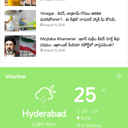
Vinegar : కిచెన్, బాత్రూమ్ గోడలు తళతళ
మెరిసిపోవాలా?.. ఈ సీక్రెట్ నాచురల్ హ్యాక్ మీ కోసమే..
August 8, 2026
Mojtaba Khamenei : ఇరాన్ సుప్రీం లీడర్ హెల్త్ తీవ్ర
విషమం..ఇజ్రాయిల్ మీడియా రిపోర్ట్‌లో వాస్తవమెంత?
August 8, 2026
Weather
25
℃
Hyderabad
25º - 23º
83%
Light Rain
4.04 km/h