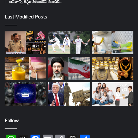
ఆవేశాన్ని తగ్గించుకుంటేనే మంచిది..
Last Modified Posts
Follow