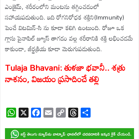
ఎంజైమ్, శరీరంలోని మంటను తగ్గించడంలో
సహాయపడుతుంది. ఇది రోగనిరోధక శక్తిని(Immunity)
పెంచే విటమిన్-సి ను కూడా కలిగి ఉంటుంది. రోజూ ఒక
గ్లాసు పైనాపిల్ జ్యూస్ తాగడం వల్ల శరీరానికి శక్తి లభించడమే
కాకుండా, జీర్ణక్రియ కూడా మెరుగుపడుతుంది.
Tulaja Bhavani: తుళజా భవానీ.. శత్రు
నాశనం, విజయం ప్రసాదించే తల్లి
W
X
F
E
C
T
S
h
ac
m
o
hr
h
at
e
ail
p
e
ar