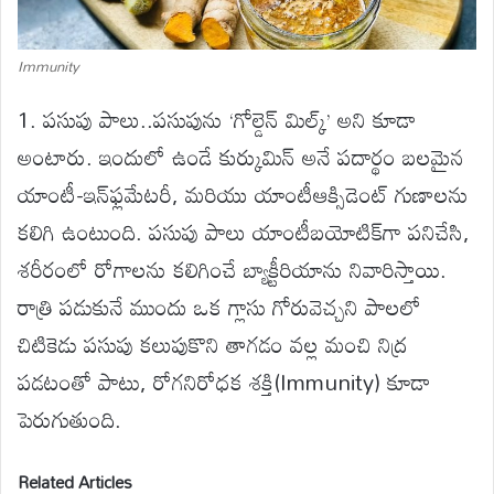
Immunity
1. పసుపు పాలు..పసుపును ‘గోల్డెన్ మిల్క్’ అని కూడా
అంటారు. ఇందులో ఉండే కుర్కుమిన్ అనే పదార్థం బలమైన
యాంటీ-ఇన్‌ఫ్లమేటరీ, మరియు యాంటీఆక్సిడెంట్ గుణాలను
కలిగి ఉంటుంది. పసుపు పాలు యాంటీబయోటిక్‌గా పనిచేసి,
శరీరంలో రోగాలను కలిగించే బ్యాక్టీరియాను నివారిస్తాయి.
రాత్రి పడుకునే ముందు ఒక గ్లాసు గోరువెచ్చని పాలలో
చిటికెడు పసుపు కలుపుకొని తాగడం వల్ల మంచి నిద్ర
పడటంతో పాటు, రోగనిరోధక శక్తి(Immunity) కూడా
పెరుగుతుంది.
Related Articles