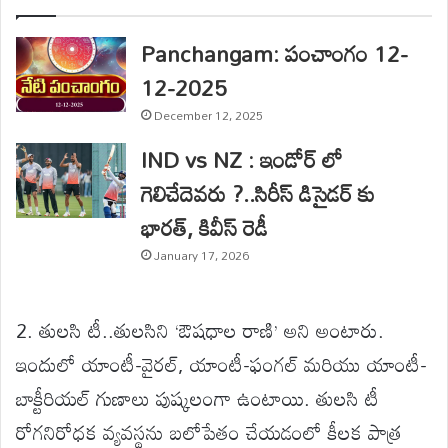
Panchangam: పంచాంగం 12-
12-2025
December 12, 2025
IND vs NZ : ఇండోర్ లో
గెలిచేదెవరు ?..సిరీస్ డిసైడర్ కు
భారత్, కివీస్ రెడీ
January 17, 2026
2. తులసి టీ..తులసిని ‘ఔషధాల రాణి’ అని అంటారు.
ఇందులో యాంటీ-వైరల్, యాంటీ-ఫంగల్ మరియు యాంటీ-
బాక్టీరియల్ గుణాలు పుష్కలంగా ఉంటాయి. తులసి టీ
రోగనిరోధక వ్యవస్థను బలోపేతం చేయడంలో కీలక పాత్ర