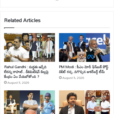
bsi
te
Related Articles
Rahul Gandhi : మద్ధతు ఇచ్చేది
PM Modi : పీఎం మోదీ ఫేస్‌బుక్ పోస్ట్
లేదన్న రాహుల్.. డీలిమిటేషన్ బిల్లుపై
డిలీట్ రచ్చ..దిగొచ్చిన జుకర్‌బర్గ్ టీమ్
కేంద్రం ఏం చేయబోతోంది ?
August 5, 2026
August 5, 2026