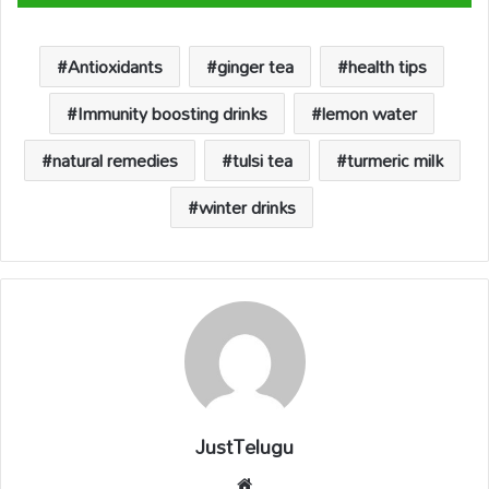
s
b
y
a
e
A
o
Li
d
p
o
n
s
Antioxidants
ginger tea
health tips
p
k
k
Immunity boosting drinks
lemon water
natural remedies
tulsi tea
turmeric milk
winter drinks
JustTelugu
We