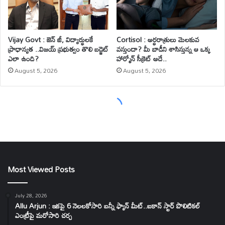
Most Viewed Posts
July 28, 2026
Allu Arjun : ఇకపై 6 నెలలకోసారి బన్నీ ఫ్యాన్ మీట్..ఐకాన్ స్టార్ పొలిటికల్
ఎంట్రీపై మరోసారి చర్చ