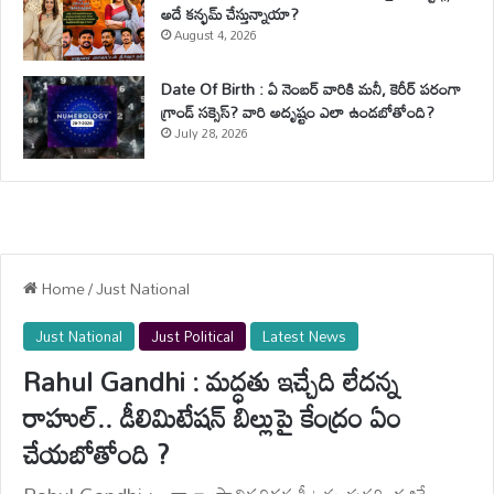
అదే కన్ఫమ్ చేస్తున్నాయా?
August 4, 2026
Date Of Birth : ఏ నెంబర్ వారికి మనీ, కెరీర్ పరంగా
గ్రాండ్ సక్సెస్? వారి అదృష్టం ఎలా ఉండబోతోంది?
July 28, 2026