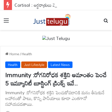
Cortisol : అర్థరాత్రులు మెలకువ వస్తుందా? మీ బాడీని శాసిస్తున్న ఆ ఒక్క హార్మోన్ సీక్రెట్ అదే..
Menu
Se
Home
/
Health
Health
Just Lifestyle
Latest News
Immunity :రోగనిరోధక శక్తిని అమాంతం పెంచే
5 ఇమ్యూనిటీ బూస్టింగ్ డ్రింక్స్ ఇవే..
Immunity :రోగనిరోధక శక్తిని పెంచుకోవడానికి మనం తీసుకునే
ఆహారంతో పాటు, కొన్ని పానీయాలు కూడా ఎంతగానో
సహాయపడతాయి.