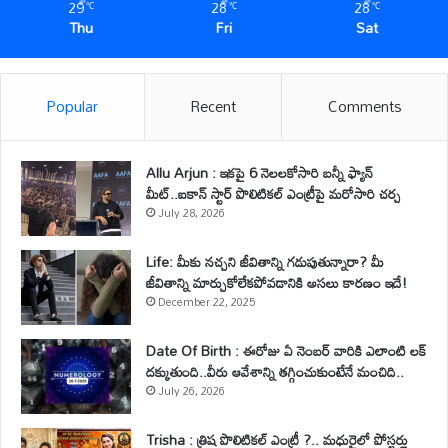
29
28
28
℃
℃
℃
Thu
Fri
Sat
Popular
Recent
Comments
Allu Arjun : ఇకపై 6 నెలలకోసారి బన్నీ ఫ్యాన్
మీట్..ఐకాన్ స్టార్ పొలిటికల్ ఎంట్రీపై మరోసారి చర్చ
July 28, 2026
Life: మీకు నచ్చని జీవితాన్ని గడుపుతున్నారా? మీ
జీవితాన్ని మార్చుకోలేకపోవడానికి అసలు కారణం ఇదే!
December 22, 2025
Date Of Birth : ఈరోజు ఏ నెంబర్ వారికి ఎలాంటి లక్
దక్కుతుంది..వీరు ఆవేశాన్ని తగ్గించుకుంటేనే మంచిది..
July 26, 2026
Trisha : త్రిష పొలిటికల్ ఎంట్రీ ?.. మధురైలో పోస్టర్లు