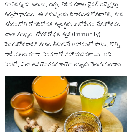
మారినప్పుడు జలుబు, దగ్గు, వివిధ రకాల వైరల్ ఇన్ఫెక్షన్లు
సర్వసాధారణం. ఈ సమస్యలను నివారించుకోవడానికి, మన
శరీరంలోని రోగనిరోధక వ్యవస్థను బలోపేతం చేసుకోవడం
చాలా ముఖ్యం. రోగనిరోధక శక్తిని(Immunity)
పెంచుకోవడానికి మనం తీసుకునే ఆహారంతో పాటు, కొన్ని
పానీయాలు కూడా ఎంతగానో సహాయపడతాయి. అవి
ఏంటో, ఎలా ఉపయోగపడతాయో ఇప్పుడు తెలుసుకుందాం.