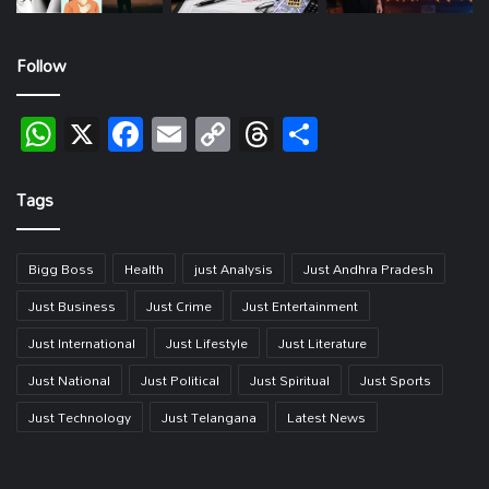
Follow
WhatsApp
X
Facebook
Email
Copy
Threads
Share
Link
Tags
Bigg Boss
Health
just Analysis
Just Andhra Pradesh
Just Business
Just Crime
Just Entertainment
Just International
Just Lifestyle
Just Literature
Just National
Just Political
Just Spiritual
Just Sports
Just Technology
Just Telangana
Latest News