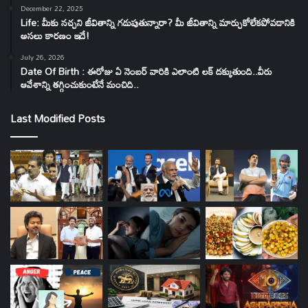
December 22, 2025
Life: మీకు నచ్చని జీవితాన్ని గడుపుతున్నారా? మీ జీవితాన్ని మార్చుకోలేకపోవడానికి
అసలు కారణం ఇదే!
July 26, 2026
Date Of Birth : ఈరోజు ఏ నెంబర్ వారికి ఎలాంటి లక్ దక్కుతుంది..వీరు
ఆవేశాన్ని తగ్గించుకుంటేనే మంచిది..
Last Modified Posts