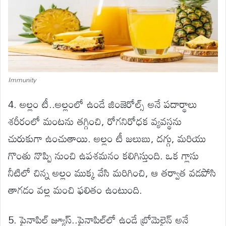
Immunity
4. అల్లం టీ..అల్లంలో ఉండే జింజెరోల్స్ అనే పదార్థాలు
శరీరంలో మంటను తగ్గించి, రోగనిరోధక వ్యవస్థను
చురుకుగా ఉంచుతాయి. అల్లం టీ జలుబు, దగ్గు, మరియు
గొంతు నొప్పి నుంచి ఉపశమనం కలిగిస్తుంది. ఒక గ్లాసు
నీటిలో చిన్న అల్లం ముక్క వేసి మరిగించి, ఆ తర్వాత వడపోసి
తాగడం వల్ల మంచి ఫలితం ఉంటుంది.
5. పైనాపిల్ జ్యూస్..పైనాపిల్‌లో ఉండే బ్రోమెలైన్ అనే