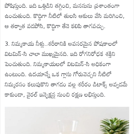
పోషిస్తుంది. ఇది ఒత్తిడిని తగ్గించి, మనసును ప్రశాంతంగా
ఉంచుతుంది. కొద్దిగా నీటిలో తులసి ఆకులు వేసి మరిగించి,
ఆ తర్వాత వడపోసి, కొద్దిగా తేనె కలిపి తాగవచ్చు.
3. నిమ్మకాయ నీళ్లు..శరీరానికి అవసరమైన పోషకాలలో
విటమిన్-సి చాలా ముఖ్యమైనది. ఇది రోగనిరోధక శక్తిని
పెంచుతుంది. నిమ్మకాయలలో విటమిన్-సి అధికంగా
ఉంటుంది. ఉదయాన్నే ఒక గ్లాసు గోరువెచ్చని నీటిలో
నిమ్మరసం కలుపుకొని తాగడం వల్ల శరీరం డిటాక్స్ అవ్వడమే
కాకుండా, వైరల్ ఇన్ఫెక్షన్ల నుంచి రక్షణ లభిస్తుంది.