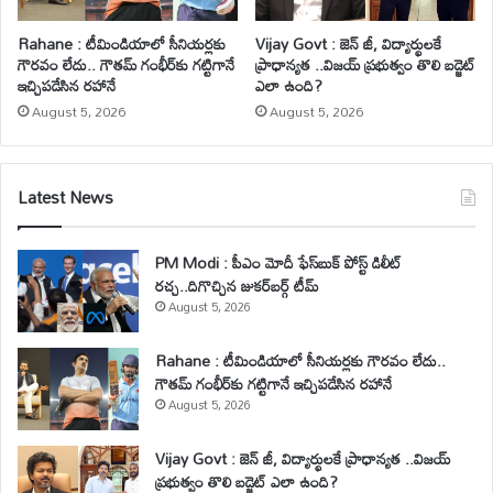
Rahane : టీమిండియాలో సీనియర్లకు
Vijay Govt : జెన్ జీ, విద్యార్థులకే
గౌరవం లేదు.. గౌతమ్ గంభీర్‌కు గట్టిగానే
ప్రాధాన్యత ..విజయ్ ప్రభుత్వం తొలి బడ్జెట్
ఇచ్చిపడేసిన రహానే
ఎలా ఉంది?
August 5, 2026
August 5, 2026
Latest News
PM Modi : పీఎం మోదీ ఫేస్‌బుక్ పోస్ట్ డిలీట్
రచ్చ..దిగొచ్చిన జుకర్‌బర్గ్ టీమ్
August 5, 2026
Rahane : టీమిండియాలో సీనియర్లకు గౌరవం లేదు..
గౌతమ్ గంభీర్‌కు గట్టిగానే ఇచ్చిపడేసిన రహానే
August 5, 2026
Vijay Govt : జెన్ జీ, విద్యార్థులకే ప్రాధాన్యత ..విజయ్
ప్రభుత్వం తొలి బడ్జెట్ ఎలా ఉంది?