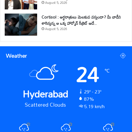
August 5, 2026
Cortisol : అర్థరాత్రులు మెలకువ వస్తుందా? మీ బాడీని
శాసిస్తున్న ఆ ఒక్క హార్మోన్ సీక్రెట్ అదే..
August 5, 2026
Weather
24
℃
Hyderabad
29º - 23º
87%
Scattered Clouds
5.19 km/h