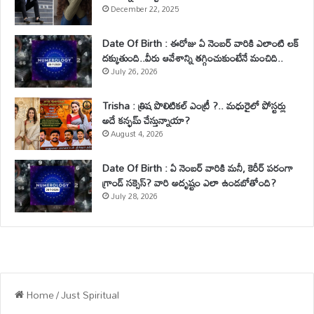
December 22, 2025
Date Of Birth : ఈరోజు ఏ నెంబర్ వారికి ఎలాంటి లక్
దక్కుతుంది..వీరు ఆవేశాన్ని తగ్గించుకుంటేనే మంచిది..
July 26, 2026
Trisha : త్రిష పొలిటికల్ ఎంట్రీ ?.. మధురైలో పోస్టర్లు
అదే కన్ఫమ్ చేస్తున్నాయా?
August 4, 2026
Date Of Birth : ఏ నెంబర్ వారికి మనీ, కెరీర్ పరంగా
గ్రాండ్ సక్సెస్? వారి అదృష్టం ఎలా ఉండబోతోంది?
July 28, 2026