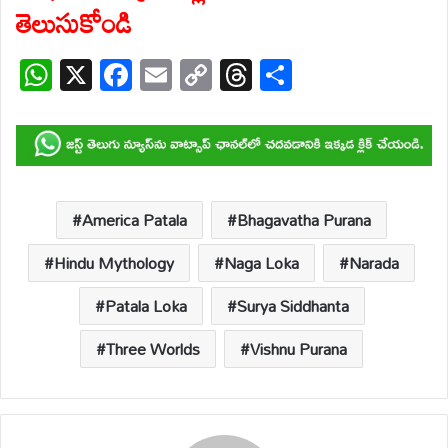
తెలుసుకోండి
W
X
F
E
C
T
S
h
ac
m
o
hr
h
at
e
ail
p
e
ar
s
b
y
a
e
A
o
Li
d
p
o
n
s
America Patala
Bhagavatha Purana
p
k
k
Hindu Mythology
Naga Loka
Narada
Patala Loka
Surya Siddhanta
Three Worlds
Vishnu Purana