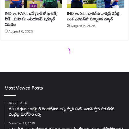
Most Viewed Posts
July 28, 2026
Allu Arjun : ఇకపై 6 నెలలకోసారి బన్నీ ఫ్యాన్ మీట్..ఐకాన్ స్టార్ పొలిటికల్
ఎంట్రీపై మరోసారి చర్చ
December 22, 2025