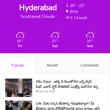
Hyderabad
26º - 22º
89%
Scattered Clouds
5.13 km/h
26
27
29
℃
℃
℃
Fri
Sat
Sun
Popular
Recent
Comments
Allu Arjun : ఇకపై 6 నెలలకోసారి బన్నీ ఫ్యాన్
మీట్..ఐకాన్ స్టార్ పొలిటికల్ ఎంట్రీపై మరోసారి చర్చ
July 28, 2026
Life: మీకు నచ్చని జీవితాన్ని గడుపుతున్నారా? మీ
జీవితాన్ని మార్చుకోలేకపోవడానికి అసలు కారణం ఇదే!