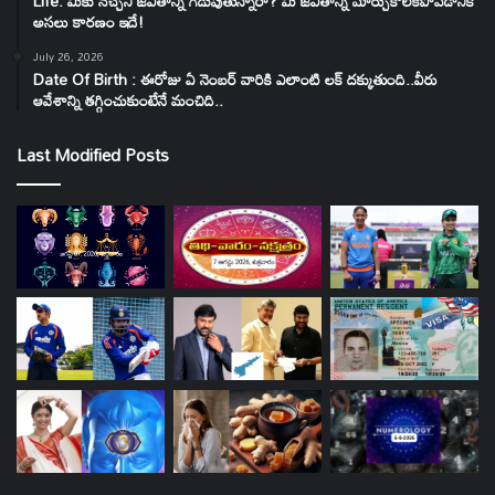
Life: మీకు నచ్చని జీవితాన్ని గడుపుతున్నారా? మీ జీవితాన్ని మార్చుకోలేకపోవడానికి
అసలు కారణం ఇదే!
July 26, 2026
Date Of Birth : ఈరోజు ఏ నెంబర్ వారికి ఎలాంటి లక్ దక్కుతుంది..వీరు
ఆవేశాన్ని తగ్గించుకుంటేనే మంచిది..
Last Modified Posts