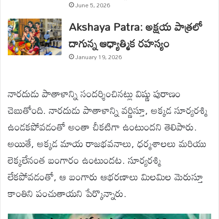
June 5, 2026
Akshaya Patra: అక్షయ పాత్రలో
దాగున్న ఆధ్యాత్మిక రహస్యం
January 19, 2026
నారదుడు పాతాళాన్ని సందర్శించినట్లు విష్ణు పురాణం
చెబుతోంది. నారదుడు పాతాళాన్ని వర్ణిస్తూ, అక్కడ సూర్యరశ్మి
ఉండకపోవడంతో అంతా చీకటిగా ఉంటుందని తెలిపారు.
అయితే, అక్కడ మాయ రాజభవనాలు, ధర్మశాలలు మరియు
లెక్కలేనంత బంగారం ఉంటుందట. సూర్యరశ్మి
లేకపోవడంతో, ఆ బంగారు ఆభరణాలు మిలమిల మెరుస్తూ
కాంతిని పంచుతాయని పేర్కొన్నారు.