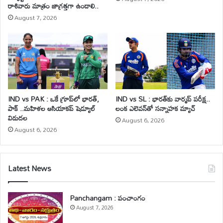
రాశివారు మాత్రం జాగ్రత్తగా ఉండాలి..
August 7, 2026
IND vs PAK : ఒకే గ్రూప్‌లో భారత్,
IND vs SL : భారత్‌కు వార్మప్ పరీక్ష..
పాక్ ..మహిళల ఆసియాకప్ షెడ్యూల్
లంక ఎలెవన్‌తో సన్నాహక మ్యాచ్
విడుదల
August 6, 2026
August 6, 2026
Latest News
Panchangam : పంచాంగం
August 7, 2026