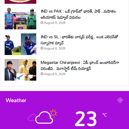
IND vs PAK : ఒకే గ్రూప్‌లో భారత్, పాక్ ..మహిళల
ఆసియాకప్ షెడ్యూల్ విడుదల
August 6, 2026
IND vs SL : భారత్‌కు వార్మప్ పరీక్ష.. లంక ఎలెవన్‌తో
సన్నాహక మ్యాచ్
August 6, 2026
Megastar Chiranjeevi : ఏపీ బ్రాండ్ అంబాసిడర్‌గా
చిరంజీవి.. మెగాస్టార్ టీమ్ రియాక్షన్
August 6, 2026
Weather
23
℃