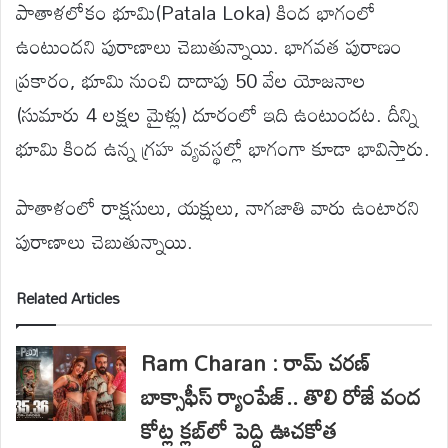
పాతాళలోకం భూమి(Patala Loka) కింద భాగంలో
ఉంటుందని పురాణాలు చెబుతున్నాయి. భాగవత పురాణం
ప్రకారం, భూమి నుంచి దాదాపు 50 వేల యోజనాల
(సుమారు 4 లక్షల మైళ్లు) దూరంలో ఇది ఉంటుందట. దీన్ని
భూమి కింద ఉన్న గ్రహ వ్యవస్థల్లో భాగంగా కూడా భావిస్తారు.
పాతాళంలో రాక్షసులు, యక్షులు, నాగజాతి వారు ఉంటారని
పురాణాలు చెబుతున్నాయి.
Related Articles
Ram Charan : రామ్ చరణ్
బాక్సాఫీస్ ర్యాంపేజ్.. తొలి రోజే వంద
కోట్ల క్లబ్‌లో పెద్ది ఊచకోత