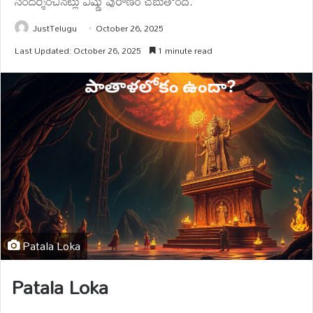
సందర్శించినట్లు విష్ణు పురాణం చెబుతోంది.
JustTelugu
October 26, 2025
Last Updated: October 26, 2025
1 minute read
Patala Loka
Patala Loka