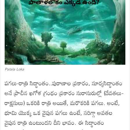
Patala Loka
పగలు-రాత్రి సిద్ధాంతం..పురాణాల ప్రకారం, సూర్యసిద్ధాంతం
అనే ప్రాచీన ఖగోళ గ్రంథం ప్రకారం సురాసురుల్లో (దేవతలు-
రాక్షసులు) ఒకరికి రాత్రి అయితే, మరొకరికి పగలు. అంటే,
భూమి యొక్క ఒక వైపున పగలు ఉంటే, సరిగ్గా అవతల
వైపున రాత్రి ఉంటుందని దీని భావం. ఈ సిద్ధాంతం