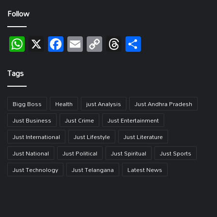
Follow
WhatsApp
X
Facebook
Email
Copy
Threads
Share
Link
Tags
Bigg Boss
Health
just Analysis
Just Andhra Pradesh
Just Business
Just Crime
Just Entertainment
Just International
Just Lifestyle
Just Literature
Just National
Just Political
Just Spiritual
Just Sports
Just Technology
Just Telangana
Latest News