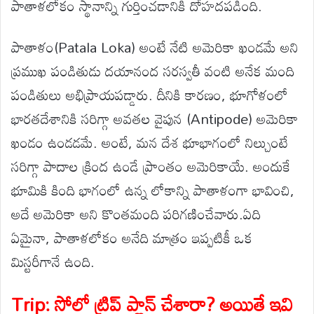
పాతాళలోకం స్థానాన్ని గుర్తించడానికి దోహదపడింది.
పాతాళం(Patala Loka) అంటే నేటి అమెరికా ఖండమే అని
ప్రముఖ పండితుడు దయానంద సరస్వతీ వంటి అనేక మంది
పండితులు అభిప్రాయపడ్డారు. దీనికి కారణం, భూగోళంలో
భారతదేశానికి సరిగ్గా అవతల వైపున (Antipode) అమెరికా
ఖండం ఉండడమే. అంటే, మన దేశ భూభాగంలో నిల్చుంటే
సరిగ్గా పాదాల క్రింద ఉండే ప్రాంతం అమెరికాయే. అందుకే
భూమికి కింది భాగంలో ఉన్న లోకాన్ని పాతాళంగా భావించి,
అదే అమెరికా అని కొంతమంది పరిగణించేవారు.ఏది
ఏమైనా, పాతాళలోకం అనేది మాత్రం ఇప్పటికీ ఒక
మిస్టరీగానే ఉంది.
Trip: సోలో ట్రిప్ ప్లాన్ చేశారా? అయితే ఇవి