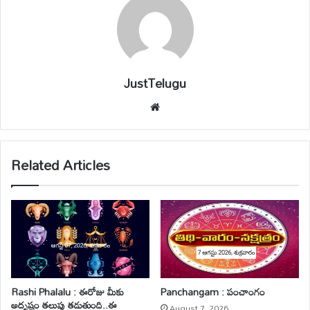
JustTelugu
We
bsi
te
Related Articles
Rashi Phalalu : ఈరోజు మీకు
Panchangam : పంచాంగం
అదృష్టం తలుపు తడుతుంది..ఈ
August 7, 2026