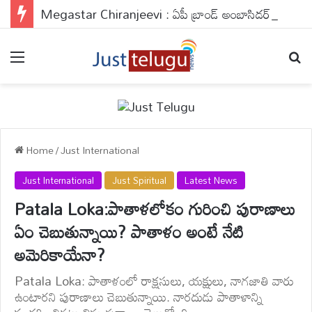
Megastar Chiranjeevi : ఏపీ బ్రాండ్ అంబాసిడర్‌గా చిరంజీవి.. మెగాస్టార్ టీమ్ రియాక్షన్
Menu
Se
Home
/
Just International
Just International
Just Spiritual
Latest News
Patala Loka:పాతాళలోకం గురించి పురాణాలు
ఏం చెబుతున్నాయి? పాతాళం అంటే నేటి
అమెరికాయేనా?
Patala Loka: పాతాళంలో రాక్షసులు, యక్షులు, నాగజాతి వారు
ఉంటారని పురాణాలు చెబుతున్నాయి. నారదుడు పాతాళాన్ని