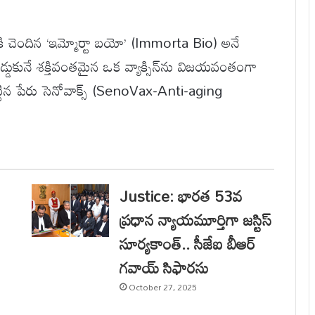
ికి చెందిన ‘ఇమ్మోర్టా బయో’ (Immorta Bio) అనే
ని అడ్డుకునే శక్తివంతమైన ఒక వ్యాక్సిన్‌ను విజయవంతంగా
 పెట్టిన పేరు సెనోవాక్స్ (SenoVax-Anti-aging
Justice: భారత 53వ
ప్రధాన న్యాయమూర్తిగా జస్టిస్
సూర్యకాంత్.. సీజేఐ బీఆర్
గవాయ్ సిఫారసు
October 27, 2025