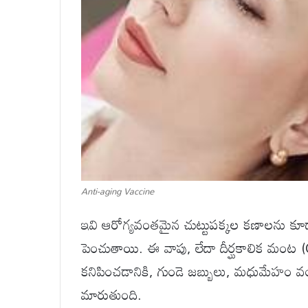
Anti-aging Vaccine
ఇవి ఆరోగ్యవంతమైన చుట్టుపక్కల కణాలను కూడ
పెంచుతాయి. ఈ వాపు, లేదా దీర్ఘకాలిక మంట (
కనిపించడానికి, గుండె జబ్బులు, మధుమేహం వంట
మారుతుంది.