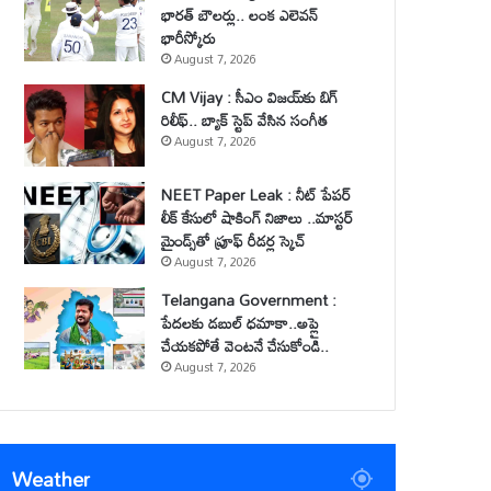
భారత్ బౌలర్లు.. లంక ఎలెవన్
భారీస్కోరు
August 7, 2026
CM Vijay : సీఎం విజయ్‌కు బిగ్
రిలీఫ్.. బ్యాక్ స్టెప్ వేసిన సంగీత
August 7, 2026
NEET Paper Leak : నీట్ పేపర్
లీక్ కేసులో షాకింగ్ నిజాలు ..మాస్టర్
మైండ్స్‌తో ప్రూఫ్ రీడర్ల స్కెచ్
August 7, 2026
Telangana Government :
పేదలకు డబుల్ ధమాకా..అప్లై
చేయకపోతే వెంటనే చేసుకోండి..
August 7, 2026
Weather