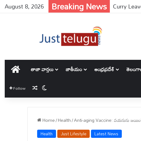
Breaking News
August 8, 2026
హోమ్
తాజా వార్తలు
జాతీయం
ఆంధ్రప్రదేశ్
తెలంగ
Random Article
Switch skin
Follow
Home
/
Health
/
Anti-aging Vaccine: వయసును జయించే వ్య
Health
Just Lifestyle
Latest News