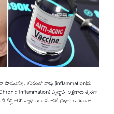
ా పాడుచేస్తూ, శరీరంలో వాపు (inflammation)ను
Chronic Inflammation) వృద్ధాప్య లక్షణాలు త్వరగా
ి దీర్ఘకాలిక వ్యాధులు రావడానికి ప్రధాన కారణంగా