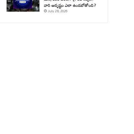
వారి అదృష్టం ఎలా ఉండబోతోంది?
July 28, 2026