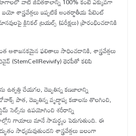
యోగాలలో వాటి జీవితకాలాన్ని 100% కంటే ఎక్కువగా
యో శాస్త్రవేత్తలు ఇప్పటికే అంతర్జాతీయ పేటెంట్
నవులపై క్లినికల్ ట్రయల్స్ (పరీక్షలు) ప్రారంభించడానికి
ంత ఆశాజనకమైన ఫలితాలు సాధించడానికి, శాస్త్రవేత్తలు
ల్ రివైవ్ (StemCellRevivify) థెరపీతో కలిపి
ు ఉత్పత్తి చేయగల, దెబ్బతిన్న కణజాలాన్ని
వాక్స్ పాత, దెబ్బతిన్న వృద్ధాప్య కణాలను తొలగించి,
టెమ్ సెల్స్‌ను ఉపయోగించి శరీరాన్ని
ాల్లోని గాయాలు మానే సామర్థ్యం పెరుగుతుంది. ఈ
 అద్భుతం సాధ్యమవుతుందని శాస్త్రవేత్తలు బలంగా