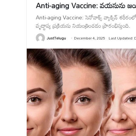
Anti-aging Vaccine: వయసును జయించే 
Anti-aging Vaccine: సెనోవాక్స్ వ్యాక్సిన్ శరీరంలోక
వృద్ధాప్య ప్రక్రియను నియంత్రించడం ప్రారంభిస్తుంది.
JustTelugu
December 4, 2025
Last Updated: 