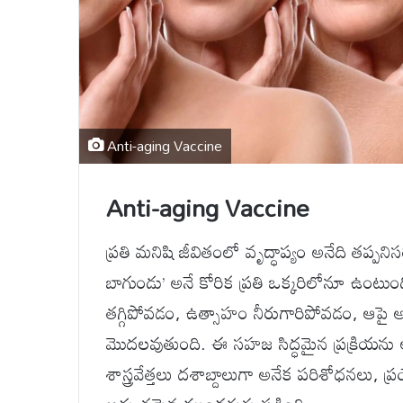
Anti-aging Vaccine
Anti-aging Vaccine
ప్రతి మనిషి జీవితంలో వృద్ధాప్యం అనేది తప్ప
బాగుండు’ అనే కోరిక ప్రతి ఒక్కరిలోనూ ఉంటుంద
తగ్గిపోవడం, ఉత్సాహం నీరుగారిపోవడం, ఆపై అన
మొదలవుతుంది. ఈ సహజ సిద్ధమైన ప్రక్రియను 
శాస్త్రవేత్తలు దశాబ్దాలుగా అనేక పరిశోధనలు, 