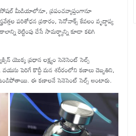
షల్ మీడియాలోనూ, ప్రపంచవ్యాప్తంగానూ
వేత్తల పరిశోధన ప్రకారం, సెనోవాక్స్ కేవలం వృద్ధాప్య
్ని రెట్టింపు చేసే సామర్థ్యాన్ని కూడా కలిగి
సిన్ యొక్క ప్రధాన లక్ష్యం సెనెసెంట్ సెల్స్
వయసు పెరిగే కొద్దీ మన శరీరంలోని కణాలు దెబ్బతిని,
ండిపోతాయి. ఈ కణాలనే సెనెసెంట్ సెల్స్ అంటారు.