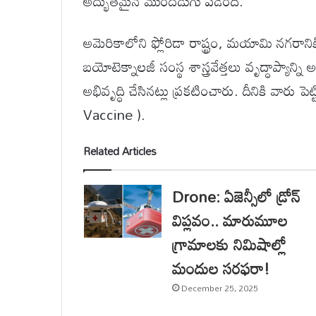
అద్భుతమైన ముందడుగు పడింది.
అమెరికాలోని ఫ్లోరిడా రాష్ట్రం, మయామి నగరాన
బయోటెక్నాలజీ సంస్థ శాస్త్రవేత్తలు వృద్ధాప్యాన్
అభివృద్ధి చేసినట్లు ప్రకటించారు. దీనికి వారు
Vaccine ).
Related Articles
Drone: ఏజెన్సీలో డ్రోన్
విప్లవం.. మారుమూల
గ్రామాలకు నిమిషాల్లో
మందుల సరఫరా!
December 25, 2025