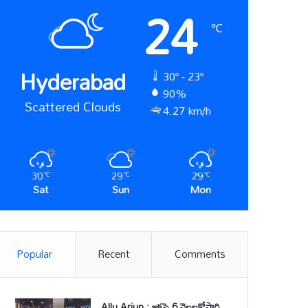
24
℃
Hyderabad
30º - 23º
90%
Scattered Clouds
4.27 km/h
30
29
29
℃
℃
℃
Sat
Sun
Mon
Popular
Recent
Comments
Allu Arjun : ఇకపై 6 నెలలకోసారి