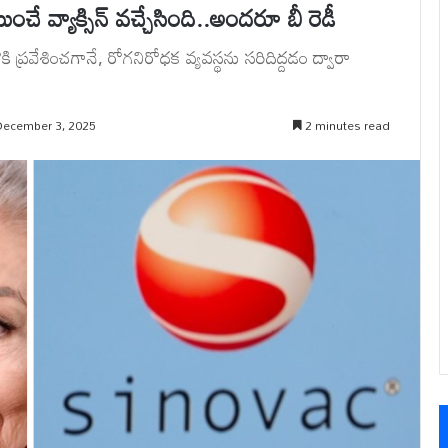
వ్యాక్సిన్ వచ్చేసింది..అందరూ బీ రెడీ
ి ప్రవేశించగానే, రోగనిరోధక వ్యవస్థను సరిదిద్దడం ద్వారా
December 3, 2025
2 minutes read