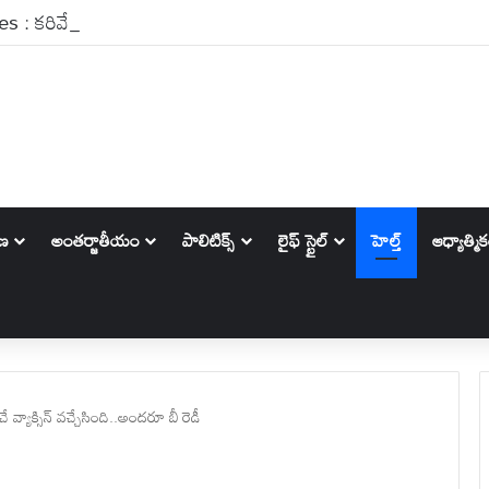
ాణ
అంతర్జాతీయం
పాలిటిక్స్‌
లైఫ్ స్టైల్
హెల్త్
ఆధ్యాత్మి
ాక్సిన్ వచ్చేసింది..అందరూ బీ రెడీ