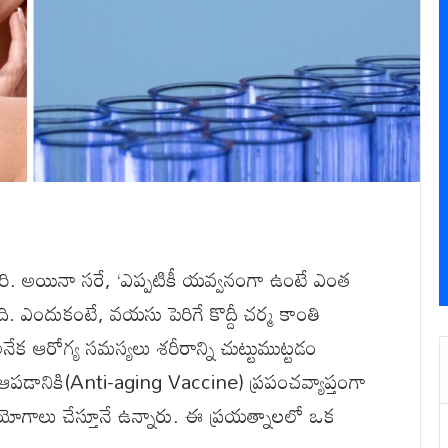
నిసరి. అయినా సరే, ‘ఎప్పటికీ యవ్వనంగా ఉంటే ఎంత
ి. ఎందుకంటే, వయసు పెరిగే కొద్దీ చర్మ కాంతి
ేక ఆరోగ్య సమస్యలు శరీరాన్ని చుట్టుముట్టడం
ఆపడానికి(Anti-aging Vaccine) ప్రపంచవ్యాప్తంగా
ప్రయోగాలు చేస్తూనే ఉన్నారు. ఈ ప్రయత్నాలలో ఒక