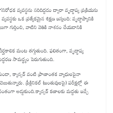
ోగనిరోధక వ్యవస్థను సరిదిద్దడం ద్వారా వృద్ధాప్య ప్రక్రియను
వస్థకు ఒక ప్రత్యేకమైన శిక్షణ ఇస్తుంది: వృద్ధాప్యానికి
ా గుర్తించి, వాటిని వెతికి నాశనం చేయడానికి
ీర్ఘకాలిక మంట తగ్గుతుంది. ఫలితంగా, వృద్ధాప్య
్ధరణ సామర్థ్యం పెరుగుతుంది.
ాకుండా, క్యాన్సర్ వంటి ప్రాణాంతక వ్యాధులపైనా
ుతున్నారు. ప్రీక్లినికల్ (జంతువులపై) పరీక్షల్లో ఈ
్థవంతంగా అడ్డుకుంది.క్యాన్సర్ కణాలకు మద్దతు ఇచ్చే