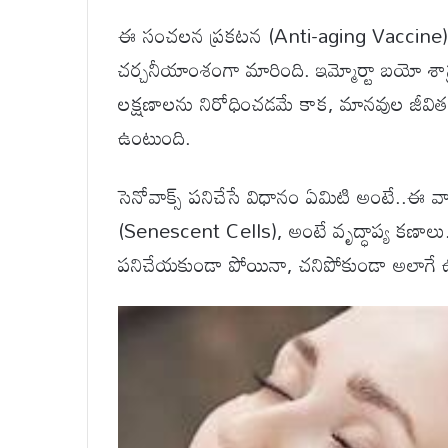
ఈ సంచలన ప్రకటన (Anti-aging Vaccine)సో
చర్చనీయాంశంగా మారింది. ఇమ్మోర్టా బయో శాస్త్ర
లక్షణాలను నిరోధించడమే కాక, మానవుల జీవితకాలాన
ఉంటుంది.
సెనోవాక్స్ పనిచేసే విధానం ఏమిటి అంటే..ఈ వ్యాక్
(Senescent Cells), అంటే వృద్ధాప్య కణాలు. 
పనిచేయకుండా పోయినా, చనిపోకుండా అలాగే ఉ