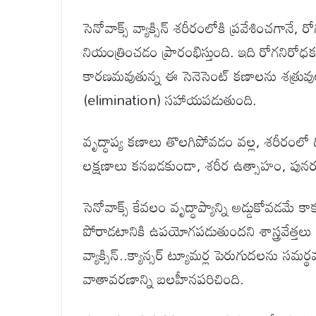
సెనోవాక్స్ వ్యాక్సిన్ శరీరంలోకి ప్రవేశించగానే, ర
నియంత్రించడం ప్రారంభిస్తుంది. ఇది రోగనిరోధక వ్య
కారణమవుతున్న ఈ సెనెసెంట్ కణాలను శత్రువులుగ
(elimination) సహాయపడుతుంది.
వృద్ధాప్య కణాలు తొలగిపోవడం వల్ల, శరీరంలో ద
లక్షణాలు కనబడకుండా, శరీర ఉత్సాహం, పునరుద
సెనోవాక్స్ కేవలం వృద్ధాప్యాన్ని అడ్డుకోవడమే క
పోరాడటానికి ఉపయోగపడుతుందని శాస్త్రవేత్తలు చెబ
వ్యాక్సిన్..క్యాన్సర్ ట్యూమర్ల పెరుగుదలను సమర
వాతావరణాన్ని బలహీనపరిచింది.