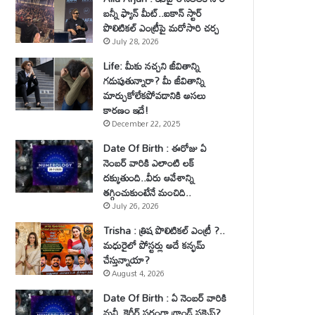
బన్నీ ఫ్యాన్ మీట్..ఐకాన్ స్టార్
పొలిటికల్ ఎంట్రీపై మరోసారి చర్చ
July 28, 2026
Life: మీకు నచ్చని జీవితాన్ని
గడుపుతున్నారా? మీ జీవితాన్ని
మార్చుకోలేకపోవడానికి అసలు
కారణం ఇదే!
December 22, 2025
Date Of Birth : ఈరోజు ఏ
నెంబర్ వారికి ఎలాంటి లక్
దక్కుతుంది..వీరు ఆవేశాన్ని
తగ్గించుకుంటేనే మంచిది..
July 26, 2026
Trisha : త్రిష పొలిటికల్ ఎంట్రీ ?..
మధురైలో పోస్టర్లు అదే కన్ఫమ్
చేస్తున్నాయా?
August 4, 2026
Date Of Birth : ఏ నెంబర్ వారికి
మనీ, కెరీర్ పరంగా గ్రాండ్ సక్సెస్?