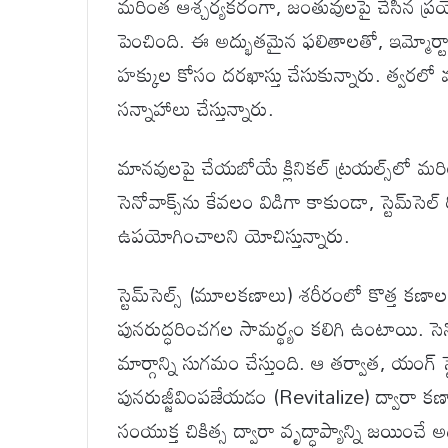
మరింత ఆశ్చర్యకరంగా, జంతువులపై చేసిన ప్ర
పెంచింది. ఈ అద్భుతమైన ఫలితాలతో, ఇమ్మోర్టా బ
హక్కుల కోసం దరఖాస్తు చేసుకున్నారు. త్వరలో మా
సన్నాహాలు చేస్తున్నారు.
మానవులపై చేయబోయే క్లినికల్ ట్రయల్స్‌లో మరి
సెనోవాక్స్‌ను కేవలం విడిగా కాకుండా, స్టెమ్‌సె
ఉపయోగించాలని యోచిస్తున్నారు.
స్టెమ్‌సెల్స్ (మూలకణాలు) శరీరంలో కొత్త కణాలన
పునరుద్ధరించగల సామర్థ్యం కలిగి ఉంటాయి. సెనో
మార్గాన్ని సుగమం చేస్తుంది. ఆ తర్వాత, యంగ్ స్
పునరుజ్జీవింపజేయడం (Revitalize) ద్వారా కణ
సంయుక్త చికిత్స ద్వారా వృద్ధాప్యాన్ని జయించే