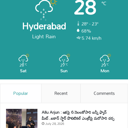
28
℃
Hyderabad
28º - 23º
68%
Light Rain
5.74 km/h
28
27
29
℃
℃
℃
Sat
Sun
Mon
Popular
Recent
Comments
Allu Arjun : ఇకపై 6 నెలలకోసారి బన్నీ ఫ్యాన్
మీట్..ఐకాన్ స్టార్ పొలిటికల్ ఎంట్రీపై మరోసారి చర్చ
July 28, 2026