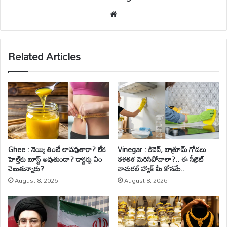
We
bsi
te
Related Articles
Ghee : నెయ్యి తింటే లావవుతారా? లేక
Vinegar : కిచెన్, బాత్రూమ్ గోడలు
హెల్త్‌కు బూస్ట్ అవుతుందా? డాక్టర్లు ఏం
తళతళ మెరిసిపోవాలా?.. ఈ సీక్రెట్
చెబుతున్నారు?
నాచురల్ హ్యాక్ మీ కోసమే..
August 8, 2026
August 8, 2026