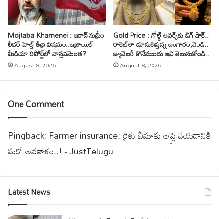
Mojtaba Khamenei : ఇరాన్ సుప్రీం
Gold Price : గోల్డ్ లవర్స్‌కు బిగ్ షాక్..
లీడర్ హెల్త్ తీవ్ర విషమం..ఇజ్రాయిల్
రాకెట్‌లా దూసుకెళ్తున్న బంగారం,వెండి..
మీడియా రిపోర్ట్‌లో వాస్తవమెంత?
జ్యువెలరీ కొనేముందు ఇవి తెలుసుకోండి..
August 8, 2026
August 8, 2026
One Comment
Pingback:
Farmer insurance: రైతు బీమాకు అప్లై చేయడానికి
మరో అవకాశం..! - JustTelugu
Latest News