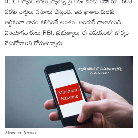
ICICI బ్యాంక్ లోటు బ్యాలెన్స్ పై 6% వరకు లేదా రూ. 500
వరకు ఛార్జీలు వసూలు చేస్తుంది. ఇది ఖాతాదారులకు
ఆర్థికంగా భారం కలిగించే అంశం. అందుకే చాలామంది
వినియోగదారులు RBI, ప్రభుత్వాలు ఈ విషయంలో జోక్యం
చేసుకోవాలని కోరుతున్నారు..
Minimum balance