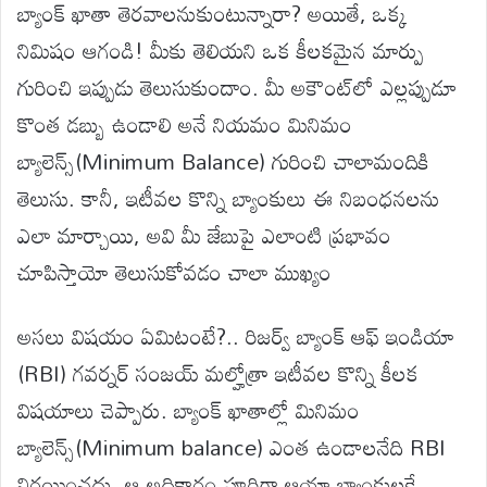
బ్యాంక్ ఖాతా తెరవాలనుకుంటున్నారా? అయితే, ఒక్క
నిమిషం ఆగండి! మీకు తెలియని ఒక కీలకమైన మార్పు
గురించి ఇప్పుడు తెలుసుకుందాం. మీ అకౌంట్‌లో ఎల్లప్పుడూ
కొంత డబ్బు ఉండాలి అనే నియమం మినిమం
బ్యాలెన్స్(Minimum Balance) గురించి చాలామందికి
తెలుసు. కానీ, ఇటీవల కొన్ని బ్యాంకులు ఈ నిబంధనలను
ఎలా మార్చాయి, అవి మీ జేబుపై ఎలాంటి ప్రభావం
చూపిస్తాయో తెలుసుకోవడం చాలా ముఖ్యం
అసలు విషయం ఏమిటంటే?.. రిజర్వ్ బ్యాంక్ ఆఫ్ ఇండియా
(RBI) గవర్నర్ సంజయ్ మల్హోత్రా ఇటీవల కొన్ని కీలక
విషయాలు చెప్పారు. బ్యాంక్ ఖాతాల్లో మినిమం
బ్యాలెన్స్(Minimum balance) ఎంత ఉండాలనేది RBI
నిర్ణయించదు, ఆ అధికారం పూర్తిగా ఆయా బ్యాంకులకే