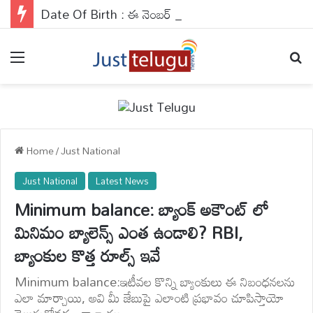
Date Of Birth : ఈ నెంబర్ వారికి అవకాశాలు కలిసి వస్తాయి..వారు వెహికల్స్ నడిపేటప్పుడు జాగ్రత్తగా ఉండాలి..
Menu
Se
Home
/
Just National
Just National
Latest News
Minimum balance: బ్యాంక్ అకౌంట్ లో
మినిమం బ్యాలెన్స్ ఎంత ఉండాలి? RBI,
బ్యాంకుల కొత్త రూల్స్ ఇవే
Minimum balance:ఇటీవల కొన్ని బ్యాంకులు ఈ నిబంధనలను
ఎలా మార్చాయి, అవి మీ జేబుపై ఎలాంటి ప్రభావం చూపిస్తాయో