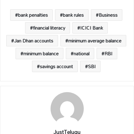
s
b
y
a
e
A
o
Li
d
p
o
n
s
bank penalties
bank rules
Business
p
k
k
financial literacy
ICICI Bank
Jan Dhan accounts
minimum average balance
minimum balance
national
RBI
savings account
SBI
JustTelugu