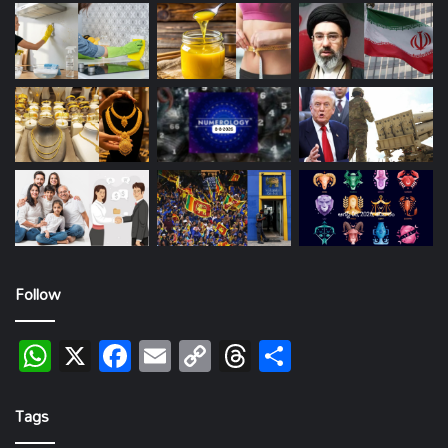
Follow
WhatsApp
X
Facebook
Email
Copy
Threads
Share
Link
Tags