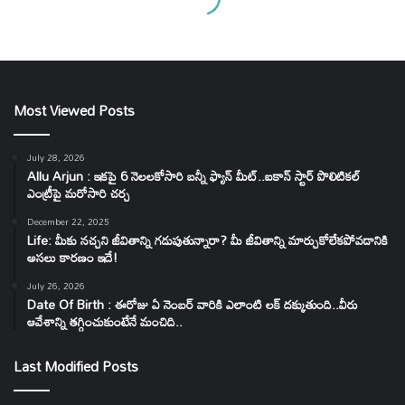
Most Viewed Posts
July 28, 2026
Allu Arjun : ఇకపై 6 నెలలకోసారి బన్నీ ఫ్యాన్ మీట్..ఐకాన్ స్టార్ పొలిటికల్
ఎంట్రీపై మరోసారి చర్చ
December 22, 2025
Life: మీకు నచ్చని జీవితాన్ని గడుపుతున్నారా? మీ జీవితాన్ని మార్చుకోలేకపోవడానికి
అసలు కారణం ఇదే!
July 26, 2026
Date Of Birth : ఈరోజు ఏ నెంబర్ వారికి ఎలాంటి లక్ దక్కుతుంది..వీరు
ఆవేశాన్ని తగ్గించుకుంటేనే మంచిది..
Last Modified Posts