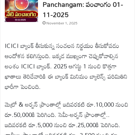
Panchangam: పంచాంగం 01-
11-2025
November 1, 2025
ICICI బ్యాంక్ తీసుకున్న సంచలన నిర్ణయం తీసుకోవడం
ఆందోళన కలిగిస్తుంది. ఇక్కడ ముఖ్యంగా చెప్పుకోవాల్సిన
అంశం ICICI బ్యాంక్. 2025 ఆగస్టు 1 నుంచి కొత్తగా
ఖాతాలు తెరిచేవారికి ఈ బ్యాంక్ మినిమం బ్యాలెన్స్ పరిమితిని
భారీగా పెంచింది.
మెట్రో & అర్బన్ ప్రాంతాల్లో ఇదివరకటి రూ.10,000 నుంచి
రూ.50,000కి పెరిగింది. సెమీ-అర్బన్ ప్రాంతాల్లో..
ఇదివరకటి రూ.5,000 నుంచి రూ.25,000కి పెరిగింది.
గ్రామీణ ప్రాంతాల్లో ఇదివరకటి రూ. 2,500 నుంచి రూ.