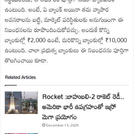
ఉంటుంది. అంటే, ఏ బ్యాంక్ అయినా తమ వ్యాపార
అవసరాలను బట్టి, మార్కెట్ పరిస్థితులకు అనుగుణంగా ఈ
నిబంధనలను రూపొందించుకోవచ్చు. అందుకే కొన్ని
బ్యాంకుల్లో ₹2,000 ఉంటే, మరికొన్ని బ్యాంకుల్లో ₹10,000
ఉంటుంది. చాలా ప్రభుత్వ బ్యాంకులు ఈ నిబంధనను పూర్తిగా
తొలగించాయి కూడా.
Related Articles
Rocket :బాహుబలి-2 రాకెట్ రెడీ..
అమెరికా భారీ ఉపగ్రహంతో ఇస్రో
మెగా ప్రయోగం
December 13, 2025