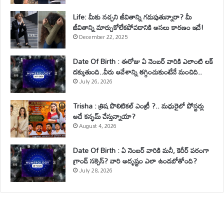
Life: మీకు నచ్చని జీవితాన్ని గడుపుతున్నారా? మీ
జీవితాన్ని మార్చుకోలేకపోవడానికి అసలు కారణం ఇదే!
December 22, 2025
Date Of Birth : ఈరోజు ఏ నెంబర్ వారికి ఎలాంటి లక్
దక్కుతుంది..వీరు ఆవేశాన్ని తగ్గించుకుంటేనే మంచిది..
July 26, 2026
Trisha : త్రిష పొలిటికల్ ఎంట్రీ ?.. మధురైలో పోస్టర్లు
అదే కన్ఫమ్ చేస్తున్నాయా?
August 4, 2026
Date Of Birth : ఏ నెంబర్ వారికి మనీ, కెరీర్ పరంగా
గ్రాండ్ సక్సెస్? వారి అదృష్టం ఎలా ఉండబోతోంది?
July 28, 2026