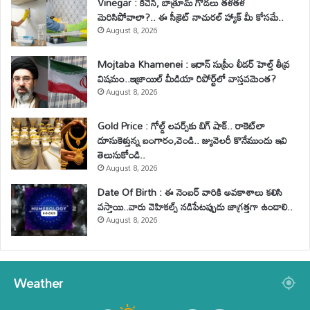
Vinegar : కిచెన్, బాత్రూమ్ గోడలు తళతళ
మెరిసిపోవాలా?.. ఈ సీక్రెట్ నాచురల్ హ్యాక్ మీ కోసమే..
August 8, 2026
Mojtaba Khamenei : ఇరాన్ సుప్రీం లీడర్ హెల్త్ తీవ్ర
విషమం..ఇజ్రాయిల్ మీడియా రిపోర్ట్‌లో వాస్తవమెంత?
August 8, 2026
Gold Price : గోల్డ్ లవర్స్‌కు బిగ్ షాక్.. రాకెట్‌లా
దూసుకెళ్తున్న బంగారం,వెండి.. జ్యువెలరీ కొనేముందు ఇవి
తెలుసుకోండి..
August 8, 2026
Date Of Birth : ఈ నెంబర్ వారికి అవకాశాలు కలిసి
వస్తాయి..వారు వెహికల్స్ నడిపేటప్పుడు జాగ్రత్తగా ఉండాలి..
August 8, 2026
Weather