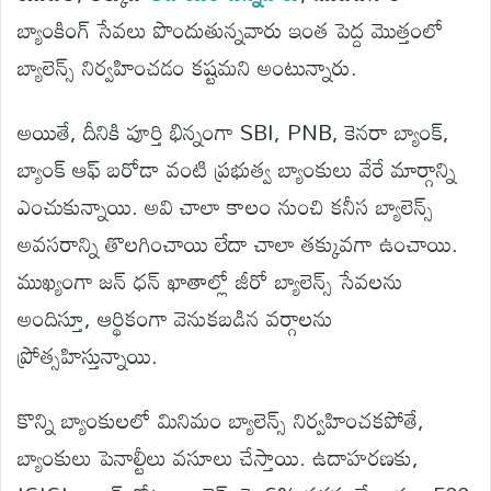
బ్యాంకింగ్ సేవలు పొందుతున్నవారు ఇంత పెద్ద మొత్తంలో
బ్యాలెన్స్ నిర్వహించడం కష్టమని అంటున్నారు.
అయితే, దీనికి పూర్తి భిన్నంగా SBI, PNB, కెనరా బ్యాంక్,
బ్యాంక్ ఆఫ్ బరోడా వంటి ప్రభుత్వ బ్యాంకులు వేరే మార్గాన్ని
ఎంచుకున్నాయి. అవి చాలా కాలం నుంచి కనీస బ్యాలెన్స్
అవసరాన్ని తొలగించాయి లేదా చాలా తక్కువగా ఉంచాయి.
ముఖ్యంగా జన్ ధన్ ఖాతాల్లో జీరో బ్యాలెన్స్ సేవలను
అందిస్తూ, ఆర్థికంగా వెనుకబడిన వర్గాలను
ప్రోత్సహిస్తున్నాయి.
కొన్ని బ్యాంకులలో మినిమం బ్యాలెన్స్ నిర్వహించకపోతే,
బ్యాంకులు పెనాల్టీలు వసూలు చేస్తాయి. ఉదాహరణకు,