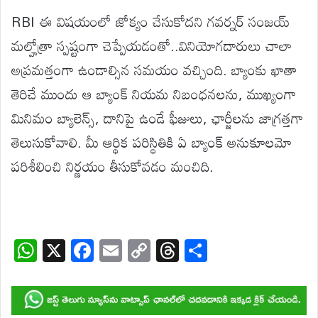
RBI ఈ విషయంలో జోక్యం చేసుకోదని గవర్నర్ సంజయ్
మల్హోత్రా స్పష్టంగా చెప్పేయడంతో..వినియోగదారులు చాలా
అప్రమత్తంగా ఉండాల్సిన సమయం వచ్చింది. బ్యాంకు ఖాతా
తెరిచే ముందు ఆ బ్యాంక్ నియమ నిబంధనలను, ముఖ్యంగా
మినిమం బ్యాలెన్స్, దానిపై ఉండే ఫీజులు, ఛార్జీలను జాగ్రత్తగా
తెలుసుకోవాలి. మీ ఆర్థిక పరిస్థితికి ఏ బ్యాంక్ అనుకూలమో
పరిశీలించి నిర్ణయం తీసుకోవడం మంచిది.
W
X
F
E
C
T
S
h
ac
m
o
hr
h
at
e
ail
p
e
ar