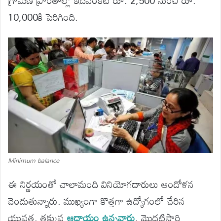
10,000కి పెరిగింది.
Minimum balance
ఈ నిర్ణయంతో చాలామంది వినియోగదారులు ఆందోళన
చెందుతున్నారు. ముఖ్యంగా కొత్తగా ఉద్యోగంలో చేరిన
యువత, తక్కువ
ఆదాయం ఉన్నవారు
, మొదటిసారి