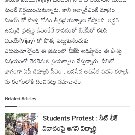
నుంచే నిర్ణయించుకున్నారు. కానీ అన్నాడీఎంకే మాత్రం
విజయ్ తో పొత్తు కోసం తీవ్రప్రయత్నాలు చేస్తోంది. ఇద్దరి
ఉమ్మడి ప్రత్యర్థి డీఎంకేనే కావడంతో బీజేపీతో కలిసి
విజయ్(Vijay) తో పొత్తు పెట్టుకునేందుకు
ఎదురుచూస్తోంది.ఈ క్రమంలో బీజేపీ అధిష్టానం ఈ పొత్తు
విషయంలో తెరవెనుక ప్రయత్నాలు చేస్తున్నారు. దీనిలో
భాగంగా ఏపీ డిప్యూటీ సీఎం , జనసేన అధినేత పవన్ కళ్యాణ్
ను రంగంలోకి దించినట్టు సమాచారం.
Related Articles
Students Protest : నీట్ లీక్
వివాదంపై ఆగని విద్యార్థి