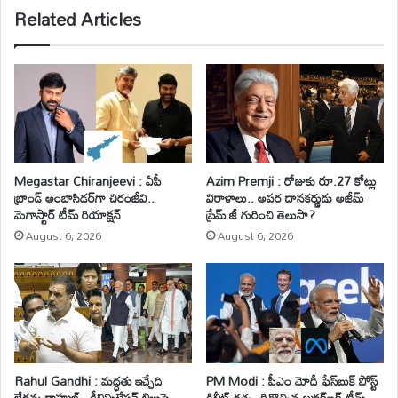
Related Articles
Megastar Chiranjeevi : ఏపీ
Azim Premji : రోజుకు రూ.27 కోట్లు
బ్రాండ్ అంబాసిడర్‌గా చిరంజీవి..
విరాళాలు.. అపర దానకర్ణుడు అజీమ్
మెగాస్టార్ టీమ్ రియాక్షన్
ప్రేమ్ జీ గురించి తెలుసా?
August 6, 2026
August 6, 2026
Rahul Gandhi : మద్ధతు ఇచ్చేది
PM Modi : పీఎం మోదీ ఫేస్‌బుక్ పోస్ట్
లేదన్న రాహుల్.. డీలిమిటేషన్ బిల్లుపై
డిలీట్ రచ్చ..దిగొచ్చిన జుకర్‌బర్గ్ టీమ్