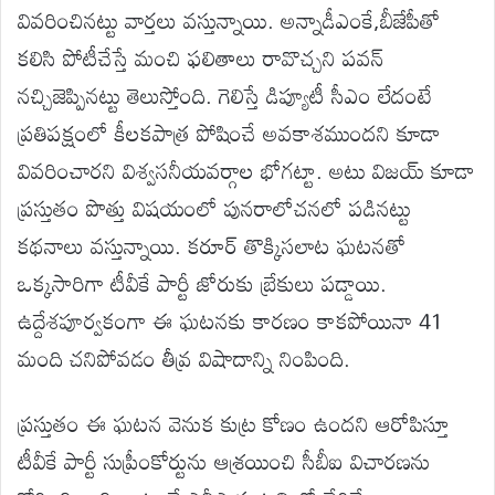
వివరించినట్టు వార్తలు వస్తున్నాయి. అన్నాడీఎంకే,బీజేపీతో
కలిసి పోటీచేస్తే మంచి ఫలితాలు రావొచ్చని పవన్
నచ్చిజెప్పినట్టు తెలుస్తోంది. గెలిస్తే డిప్యూటీ సీఎం లేదంటే
ప్రతిపక్షంలో కీలకపాత్ర పోషించే అవకాశముందని కూడా
వివరించారని విశ్వసనీయవర్గాల భోగట్టా. అటు విజయ్ కూడా
ప్రస్తుతం పొత్తు విషయంలో పునరాలోచనలో పడినట్టు
కథనాలు వస్తున్నాయి. కరూర్ తొక్కిసలాట ఘటనతో
ఒక్కసారిగా టీవీకే పార్టీ జోరుకు బ్రేకులు పడ్డాయి.
ఉద్దేశపూర్వకంగా ఈ ఘటనకు కారణం కాకపోయినా 41
మంది చనిపోవడం తీవ్ర విషాదాన్ని నింపింది.
ప్రస్తుతం ఈ ఘటన వెనుక కుట్ర కోణం ఉందని ఆరోపిస్తూ
టీవీకే పార్టీ సుప్రీంకోర్టును ఆశ్రయించి సీబీఐ విచారణను