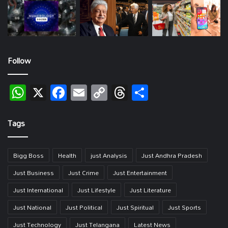
Follow
WhatsApp
X
Facebook
Email
Copy
Threads
Share
Link
Tags
Bigg Boss
Health
just Analysis
Just Andhra Pradesh
Just Business
Just Crime
Just Entertainment
Just International
Just Lifestyle
Just Literature
Just National
Just Political
Just Spiritual
Just Sports
Just Technology
Just Telangana
Latest News