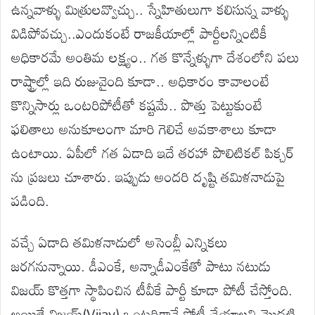
ఉన్నవాళ్ళు మిత్రులవ్వొచ్చు.. స్నేహితులుగా కలిసున్న వాళ్ళు
విడిపోవచ్చు..ఎందుకంటే రాజకీయాల్లో పార్టీలన్నింటికీ
అధికారమే అంతిమ లక్ష్యం.. గత కొన్నేళ్ళుగా దేశంలోని పలు
రాష్ట్రాల్లో ఇది రుజువైంది కూడా.. అధికారం కావాలంటే
కొన్నిసార్లు ఒంటరిపోటీతో కష్టమే.. పొత్తు పెట్టుకుంటే
ఫలితాలు అనుకూలంగా మారి గెలిచే అవకాశాలు కూడా
ఉంటాయి. ఏపీలో గత ఏడాది ఇదే తరహా పొలిటికల్ పిక్చర్
ను ప్రజలు చూశారు. ఇప్పుడు అందరి దృష్టి తమిళనాడుపై
పడింది.
వచ్చే ఏడాది తమిళనాడులో అసెంబ్లీ ఎన్నికలు
జరగనున్నాయి. డీఎంకే, అన్నాడీఎంకేతో పాటు నటుడు
విజయ్ కొత్తగా స్థాపించిన టీవీకే పార్టీ కూడా పోటీ చేస్తోంది.
అయితే విజయ్(Vijay) ఒంటరిగానే పోటీ చేయాలని మొదటి