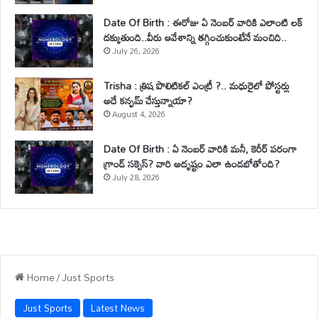
Date Of Birth : ఈరోజు ఏ నెంబర్ వారికి ఎలాంటి లక్
దక్కుతుంది..వీరు ఆవేశాన్ని తగ్గించుకుంటేనే మంచిది..
July 26, 2026
Trisha : త్రిష పొలిటికల్ ఎంట్రీ ?.. మధురైలో పోస్టర్లు
అదే కన్ఫమ్ చేస్తున్నాయా?
August 4, 2026
Date Of Birth : ఏ నెంబర్ వారికి మనీ, కెరీర్ పరంగా
గ్రాండ్ సక్సెస్? వారి అదృష్టం ఎలా ఉండబోతోంది?
July 28, 2026