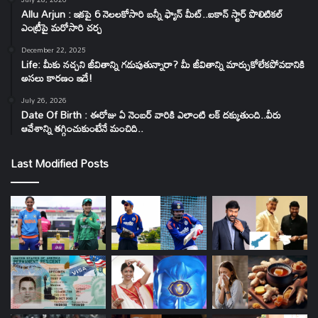
Allu Arjun : ఇకపై 6 నెలలకోసారి బన్నీ ఫ్యాన్ మీట్..ఐకాన్ స్టార్ పొలిటికల్
ఎంట్రీపై మరోసారి చర్చ
December 22, 2025
Life: మీకు నచ్చని జీవితాన్ని గడుపుతున్నారా? మీ జీవితాన్ని మార్చుకోలేకపోవడానికి
అసలు కారణం ఇదే!
July 26, 2026
Date Of Birth : ఈరోజు ఏ నెంబర్ వారికి ఎలాంటి లక్ దక్కుతుంది..వీరు
ఆవేశాన్ని తగ్గించుకుంటేనే మంచిది..
Last Modified Posts