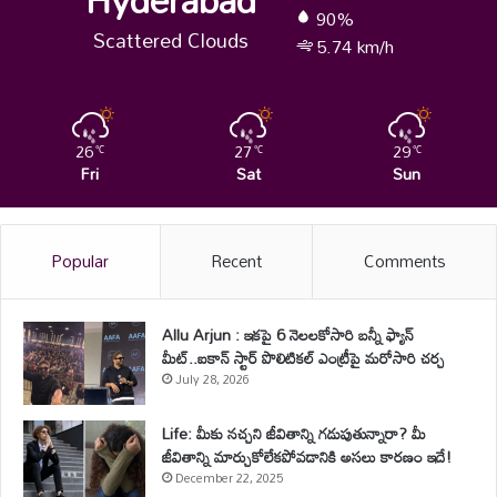
90%
Scattered Clouds
5.74 km/h
26
27
29
℃
℃
℃
Fri
Sat
Sun
Popular
Recent
Comments
Allu Arjun : ఇకపై 6 నెలలకోసారి బన్నీ ఫ్యాన్
మీట్..ఐకాన్ స్టార్ పొలిటికల్ ఎంట్రీపై మరోసారి చర్చ
July 28, 2026
Life: మీకు నచ్చని జీవితాన్ని గడుపుతున్నారా? మీ
జీవితాన్ని మార్చుకోలేకపోవడానికి అసలు కారణం ఇదే!
December 22, 2025