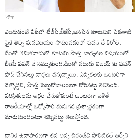
Vijay
ఎందుకంటే ఏపీలో టీడీపీ,బీజేపీ,జనసేన కూటమిని ఏకతాటి
పైకి తెచ్చి ఘనవిజయం సాధించడంలో పవన్ దే కీరోల్.
దీంతో తమిళనాడులో కూటమి పొత్తు బాధ్యతల విషయంలో
బీజేపీ పవన్ నే నమ్ముకుంది.దీంతో నటుడు విజయ్ కు పవన్
ఫోన్ చేసినట్టు వార్తలు వస్తున్నాయి. ఎన్నికలకు ఒంటరిగా
వెళ్ళొద్దని, పొత్తు పెట్టుకోవాలంటూ కోరినట్టు తెలిసింది.
పరిస్థితులను అర్థం చేసుకోకుంటే ఒంటరిగా వెళితే
రాజకీయాల్లో ఒక్కోసారి మనుగడ ప్రశ్నార్థకంగా
మారుతుందంటూ చెప్పినట్టు తెలుస్తోంది.
దానికి ఉదాహరణగా తన అన్న చిరంజీవి పొలిటికల్ జర్నీని