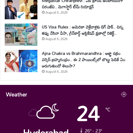
Megastar Chiranjeevi : ఏపీ బ్రాండ్ అంబాసిడర్‌గా
చిరంజీవి.. మెగాస్టార్ టీమ్ రియాక్షన్
August 6, 2026
US Visa Rules : అమెరికా వెళ్లేవాళ్లకు బిగ్ షాక్.. చిన్న
తప్పు చేసినా వీసా, గ్రీన్‌కార్డ్ అప్లికేషన్ క్షణాల్లో రిజెక్ట్..
August 6, 2026
Ajna Chakra vs Brahmarandhra : ఆజ్ఞా చక్రం
వర్సెస్ బ్రహ్మరంధ్రం.. ఈ 2 పాయింట్స్‌లో బొట్టు పెడితే ఏం
జరుగుతుందో తెలుసా?
August 6, 2026
Weather
24
℃
Hyderabad
26º - 23º