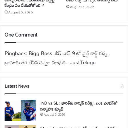
కేంద్రం ఏం చేయబోతోంది ?
August 5, 2026
August 5, 2026
One Comment
Pingback:
Bigg Boss: బిగ్ బాస్ 9 లో వైల్డ్ కార్డ్ రచ్చ..
డ్రామాకు తెర లేపిన దివ్వెల మాధురి - JustTelugu
Latest News
IND vs SL : భారత్‌కు వార్మప్ పరీక్ష.. లంక ఎలెవన్‌తో
సన్నాహక మ్యాచ్
August 6, 2026