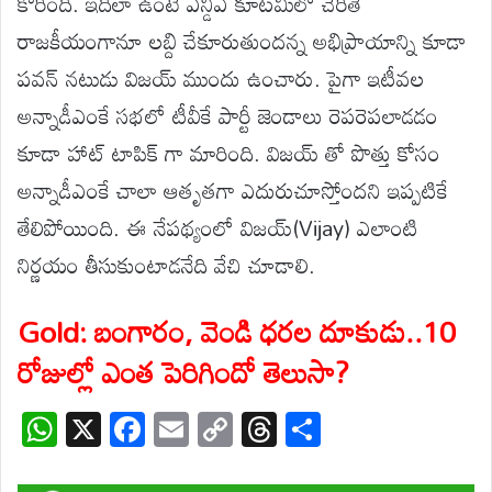
కోరింది. ఇదిలా ఉంటే ఎన్డీఎ కూటమిలో చేరితే
రాజకీయంగానూ లబ్ది చేకూరుతుందన్న అభిప్రాయాన్ని కూడా
పవన్ నటుడు విజయ్ ముందు ఉంచారు. పైగా ఇటీవల
అన్నాడీఎంకే సభలో టీవీకే పార్టీ జెండాలు రెపరెపలాడడం
కూడా హాట్ టాపిక్ గా మారింది. విజయ్ తో పొత్తు కోసం
అన్నాడీఎంకే చాలా ఆతృతగా ఎదురుచూస్తోందని ఇప్పటికే
తేలిపోయింది. ఈ నేపథ్యంలో విజయ్(Vijay) ఎలాంటి
నిర్ణయం తీసుకుంటాడనేది వేచి చూడాలి.
Gold: బంగారం, వెండి ధరల దూకుడు..10
రోజుల్లో ఎంత పెరిగిందో తెలుసా?
W
X
F
E
C
T
S
h
ac
m
o
hr
h