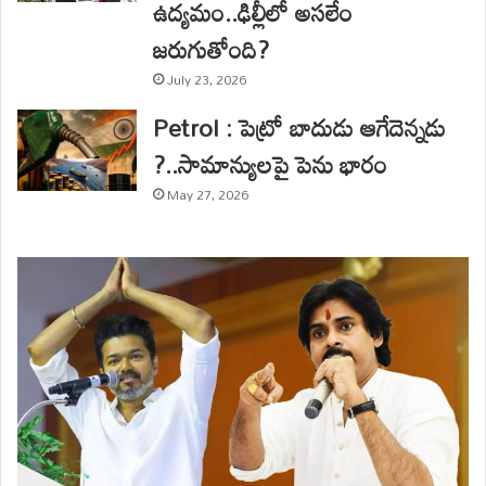
ఉద్యమం..ఢిల్లీలో అసలేం
జరుగుతోంది?
July 23, 2026
Petrol : పెట్రో బాదుడు ఆగేదెన్నడు
?..సామాన్యులపై పెను భారం
May 27, 2026