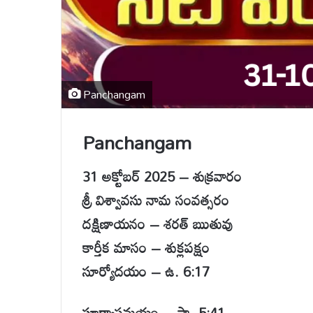
Panchangam
Panchangam
31 అక్టోబర్ 2025 – శుక్రవారం
శ్రీ విశ్వావసు నామ సంవత్సరం
దక్షిణాయనం – శరత్ ఋతువు
కార్తీక మాసం – శుక్లపక్షం
సూర్యోదయం – ఉ. 6:17
సూర్యాస్తమయం – సా. 5:41