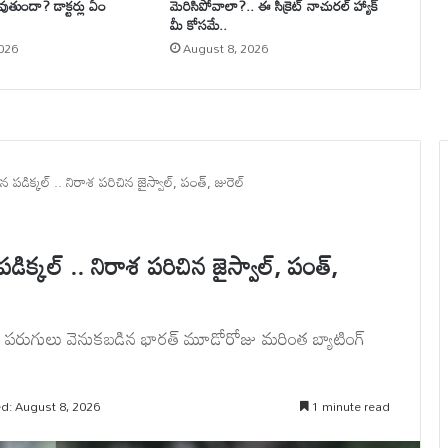
 అవుతుందా? డాక్టర్లు ఏం
మెరిసిపోవాలా?.. ఈ సీక్రెట్ నాచురల్ హ్యాక్
మీ కోసమే..
026
August 8, 2026