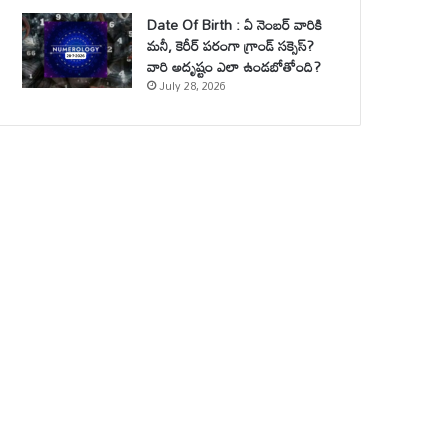
Date Of Birth : ఏ నెంబర్ వారికి
మనీ, కెరీర్ పరంగా గ్రాండ్ సక్సెస్?
వారి అదృష్టం ఎలా ఉండబోతోంది?
July 28, 2026