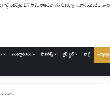
ాణ
అంతర్జాతీయం
పాలిటిక్స్‌
లైఫ్ స్టైల్
హెల్త్
ఆధ్యాత్మి
10-2025