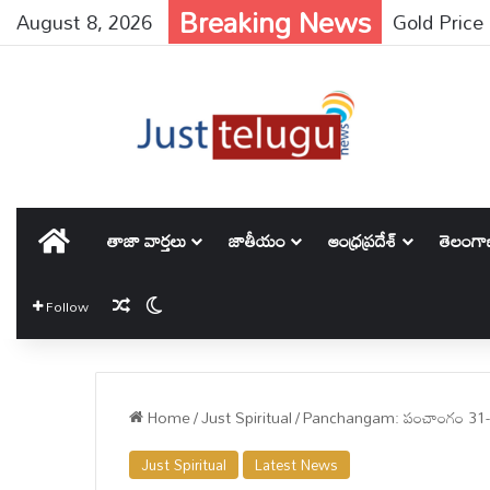
Breaking News
August 8, 2026
హోమ్
తాజా వార్తలు
జాతీయం
ఆంధ్రప్రదేశ్
తెలంగ
Random Article
Switch skin
Follow
Home
/
Just Spiritual
/
Panchangam: పంచాంగం 31-
Just Spiritual
Latest News