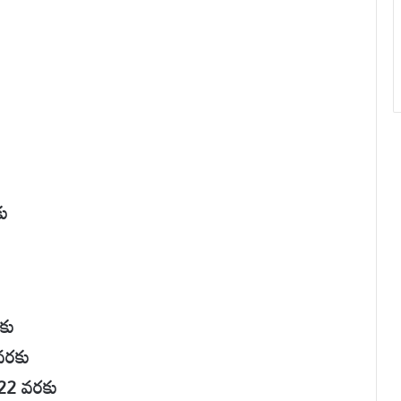
ు
కు
వరకు
:22 వరకు