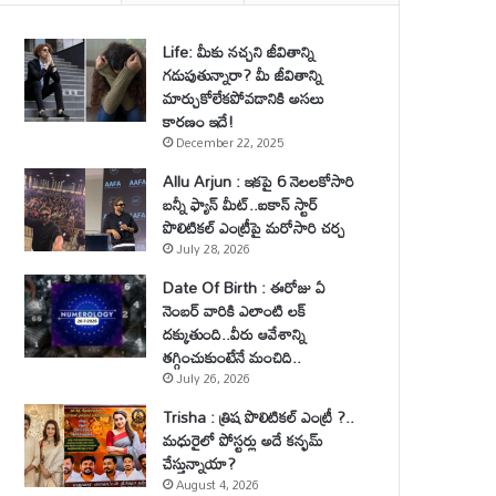
Life: మీకు నచ్చని జీవితాన్ని
గడుపుతున్నారా? మీ జీవితాన్ని
మార్చుకోలేకపోవడానికి అసలు
కారణం ఇదే!
December 22, 2025
Allu Arjun : ఇకపై 6 నెలలకోసారి
బన్నీ ఫ్యాన్ మీట్..ఐకాన్ స్టార్
పొలిటికల్ ఎంట్రీపై మరోసారి చర్చ
July 28, 2026
Date Of Birth : ఈరోజు ఏ
నెంబర్ వారికి ఎలాంటి లక్
దక్కుతుంది..వీరు ఆవేశాన్ని
తగ్గించుకుంటేనే మంచిది..
July 26, 2026
Trisha : త్రిష పొలిటికల్ ఎంట్రీ ?..
మధురైలో పోస్టర్లు అదే కన్ఫమ్
చేస్తున్నాయా?
August 4, 2026