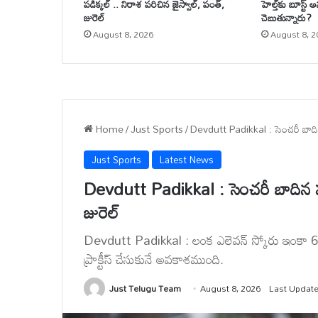
పడిక్కల్ .. నిరాశ పరిచిన జైస్వాల్, పంత్,
హెల్త్‌కు బూస్ట్
జురెల్
చెబుతున్నారు?
August 8, 2026
August 8, 2