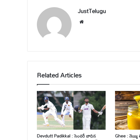
JustTelugu
We
bsi
te
Related Articles
Devdutt Padikkal : సెంచరీ బాదిన
Ghee : నెయ్యి 