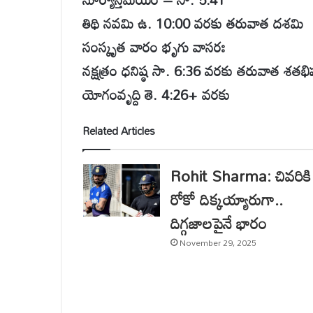
తిథి నవమి ఉ. 10:00 వరకు తరువాత దశమి
సంస్కృత వారం భృగు వాసరః
నక్షత్రం ధనిష్ఠ సా. 6:36 వరకు తరువాత శతభి
యోగంవృద్ది తె. 4:26+ వరకు
Related Articles
Rohit Sharma: చివరికి
రోకో దిక్కయ్యారుగా..
దిగ్గజాలపైనే భారం
November 29, 2025