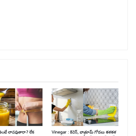
తింటే లావవుతారా? లేక
Vinegar : కిచెన్, బాత్రూమ్ గోడలు తళతళ