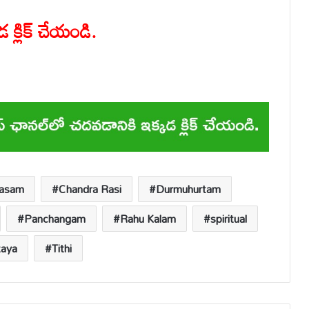
 క్లిక్ చేయండి.
Masam
Chandra Rasi
Durmuhurtam
Panchangam
Rahu Kalam
spiritual
taya
Tithi