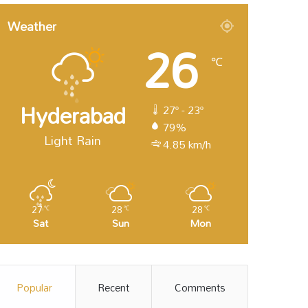
Weather
26
℃
Hyderabad
27º - 23º
79%
Light Rain
4.85 km/h
27
28
28
℃
℃
℃
Sat
Sun
Mon
Popular
Recent
Comments