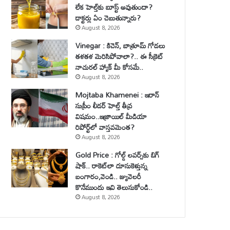
లేక హెల్త్‌కు బూస్ట్ అవుతుందా?
డాక్టర్లు ఏం చెబుతున్నారు?
August 8, 2026
Vinegar : కిచెన్, బాత్రూమ్ గోడలు
తళతళ మెరిసిపోవాలా?.. ఈ సీక్రెట్
నాచురల్ హ్యాక్ మీ కోసమే..
August 8, 2026
Mojtaba Khamenei : ఇరాన్
సుప్రీం లీడర్ హెల్త్ తీవ్ర
విషమం..ఇజ్రాయిల్ మీడియా
రిపోర్ట్‌లో వాస్తవమెంత?
August 8, 2026
Gold Price : గోల్డ్ లవర్స్‌కు బిగ్
షాక్.. రాకెట్‌లా దూసుకెళ్తున్న
బంగారం,వెండి.. జ్యువెలరీ
కొనేముందు ఇవి తెలుసుకోండి..
August 8, 2026