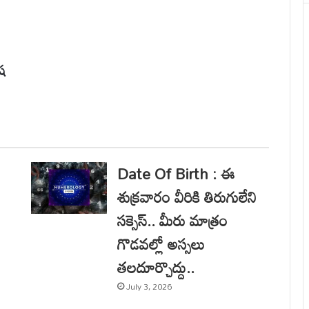
ష
Date Of Birth : ఈ
శుక్రవారం వీరికి తిరుగులేని
సక్సెస్.. మీరు మాత్రం
గొడవల్లో అస్సలు
తలదూర్చొద్దు..
July 3, 2026