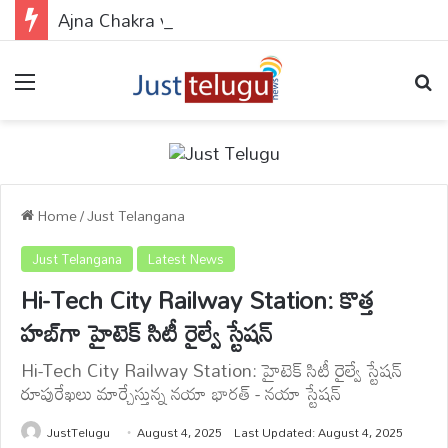
Ajna Chakra vs Brahmarandhra : ఆజ్ఞా చక్రం వర్సెస్ బ్రహ్మరంధ్రం.. ఈ 2 పాయింట్స్‌లో బొట్టు పెడితే ఏం జరుగుతుందో తెలుసా?
Menu
Se
Home
/
Just Telangana
Just Telangana
Latest News
Hi-Tech City Railway Station: కొత్త
హబ్‌గా హైటెక్ సిటీ రైల్వే స్టేషన్
Hi-Tech City Railway Station: హైటెక్ సిటీ రైల్వే స్టేషన్
రూపురేఖలు మార్చేస్తున్న నయా భారత్ - నయా స్టేషన్
JustTelugu
August 4, 2025
Last Updated: August 4, 2025