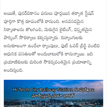
అయితే, పునర్‌వికాసం పనులు పూర్తయిన తర్వాత స్టేషన్
పూర్తిగా కొత్త రూపంలోకి రానుంది. అనవసరమైన
నిర్మాణాలను తొలగించి, మెరుగైన లైటింగ్, విస్తృతమైన
పార్కింగ్ సౌకర్యాలు కల్పిస్తున్నారు. దివ్యాంగులకు
అనుకూలంగా ఉండేలా ర్యాంపులు, ఫుట్ ఓవర్ బ్రిడ్జి వంటివి
ఆధునిక వసతులతో అందుబాటులోకి రానున్నాయి. ఇది
ప్రయాణికులకు మరింత సౌకర్యవంతమైన ప్రయాణాన్ని
అందిస్తుంది.