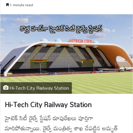
1 minute read
Hi-Tech City Railway Station
Hi-Tech City Railway Station
హైటెక్ సిటీ రైల్వే స్టేషన్ రూపురేఖలు పూర్తిగా
మారిపోతున్నాయి. రైల్వే మంత్రిత్వ శాఖ చేపట్టిన అమృత్