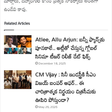
మార్గాలు, దివ్యాంగుల కోసం ప్రత్యేక సౌకర్యాలు అంతగా
ఉండేవి కావు.
Related Articles
Atlee, Allu Arjun: బన్నీ ఫ్యాన్స్‌కు
పూనకాలే.. అట్లీతో చేస్తున్న గ్లోబల్
సినిమా టీజర్ రిలీజ్ డేట్ ఫిక్స్
December 18, 2025
CM Vijay : సినీ ఇండస్ట్రీకి సీఎం
విజయ్ బంపర్ ఆఫర్.. ఈ
చారిత్రాత్మక నిర్ణయం చిత్రసీమకు
ఊపిరి పోస్తుందా?
May 26, 2026