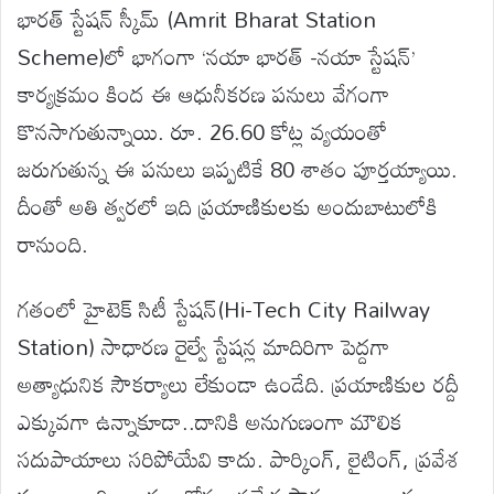
భారత్ స్టేషన్ స్కీమ్ (Amrit Bharat Station
Scheme)లో భాగంగా ‘నయా భారత్ -నయా స్టేషన్’
కార్యక్రమం కింద ఈ ఆధునీకరణ పనులు వేగంగా
కొనసాగుతున్నాయి. రూ. 26.60 కోట్ల వ్యయంతో
జరుగుతున్న ఈ పనులు ఇప్పటికే 80 శాతం పూర్తయ్యాయి.
దీంతో అతి త్వరలో ఇది ప్రయాణికులకు అందుబాటులోకి
రానుంది.
గతంలో హైటెక్ సిటీ స్టేషన్(Hi-Tech City Railway
Station) సాధారణ రైల్వే స్టేషన్ల మాదిరిగా పెద్దగా
అత్యాధునిక సౌకర్యాలు లేకుండా ఉండేది. ప్రయాణికుల రద్దీ
ఎక్కువగా ఉన్నాకూడా..దానికి అనుగుణంగా మౌలిక
సదుపాయాలు సరిపోయేవి కాదు. పార్కింగ్, లైటింగ్, ప్రవేశ