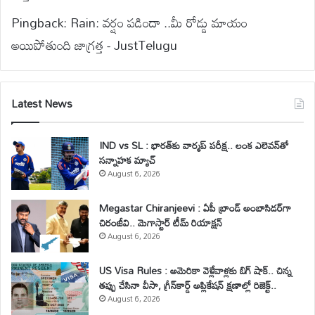
Pingback:
Rain: వర్షం పడిందా ..మీ రోడ్డు మాయం
అయిపోతుంది జాగ్రత్త - JustTelugu
Latest News
IND vs SL : భారత్‌కు వార్మప్ పరీక్ష.. లంక ఎలెవన్‌తో
సన్నాహక మ్యాచ్
August 6, 2026
Megastar Chiranjeevi : ఏపీ బ్రాండ్ అంబాసిడర్‌గా
చిరంజీవి.. మెగాస్టార్ టీమ్ రియాక్షన్
August 6, 2026
US Visa Rules : అమెరికా వెళ్లేవాళ్లకు బిగ్ షాక్.. చిన్న
తప్పు చేసినా వీసా, గ్రీన్‌కార్డ్ అప్లికేషన్ క్షణాల్లో రిజెక్ట్..
August 6, 2026