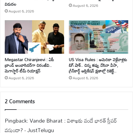
విడుదల
August 6, 2026
August 6, 2026
Megastar Chiranjeevi : ఏపీ
US Visa Rules : అమెరికా వెళ్లేవాళ్లకు
బ్రాండ్ అంబాసిడర్‌గా చిరంజీవి..
బిగ్ షాక్.. చిన్న తప్పు చేసినా వీసా,
మెగాస్టార్ టీమ్ రియాక్షన్
గ్రీన్‌కార్డ్ అప్లికేషన్ క్షణాల్లో రిజెక్ట్..
August 6, 2026
August 6, 2026
2 Comments
Pingback:
Vande Bharat : విశాఖకు వందే భారత్ స్లీపర్
వస్తుందా? - JustTelugu