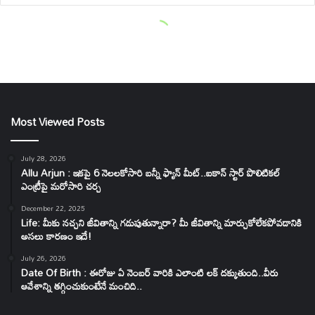
Most Viewed Posts
July 28, 2026
Allu Arjun : ఇకపై 6 నెలలకోసారి బన్నీ ఫ్యాన్ మీట్..ఐకాన్ స్టార్ పొలిటికల్
ఎంట్రీపై మరోసారి చర్చ
December 22, 2025
Life: మీకు నచ్చని జీవితాన్ని గడుపుతున్నారా? మీ జీవితాన్ని మార్చుకోలేకపోవడానికి
అసలు కారణం ఇదే!
July 26, 2026
Date Of Birth : ఈరోజు ఏ నెంబర్ వారికి ఎలాంటి లక్ దక్కుతుంది..వీరు
ఆవేశాన్ని తగ్గించుకుంటేనే మంచిది..