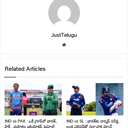
JustTelugu
We
bsi
te
Related Articles
IND vs PAK : ఒకే గ్రూప్‌లో భారత్,
IND vs SL : భారత్‌కు వార్మప్ పరీక్ష..
పాక్ ..మహిళల ఆసియాకప్ షెడ్యూల్
లంక ఎలెవన్‌తో సన్నాహక మ్యాచ్