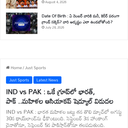
August 4, 2026
Date Of Birth : ఏ నెంబర్ వారికి మనీ, కెరీర్ పరంగా
గ్రాండ్ సక్సెస్? వారి అదృష్టం ఎలా ఉండబోతోంది?
July 28, 2026