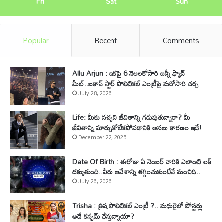
Fri
Sat
Sun
Popular
Recent
Comments
Allu Arjun : ఇకపై 6 నెలలకోసారి బన్నీ ఫ్యాన్
మీట్..ఐకాన్ స్టార్ పొలిటికల్ ఎంట్రీపై మరోసారి చర్చ
July 28, 2026
Life: మీకు నచ్చని జీవితాన్ని గడుపుతున్నారా? మీ
జీవితాన్ని మార్చుకోలేకపోవడానికి అసలు కారణం ఇదే!
December 22, 2025
Date Of Birth : ఈరోజు ఏ నెంబర్ వారికి ఎలాంటి లక్
దక్కుతుంది..వీరు ఆవేశాన్ని తగ్గించుకుంటేనే మంచిది..
July 26, 2026
Trisha : త్రిష పొలిటికల్ ఎంట్రీ ?.. మధురైలో పోస్టర్లు
అదే కన్ఫమ్ చేస్తున్నాయా?