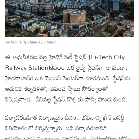
Hi-Tech City Railway Station
ఈ ఆధునీకరణ వల్ల హైటెక్ సిటీ స్టేషన్ (Hi-Tech City
Railway Station)కేవలం ఒక రైల్వే స్టేషన్‌గా కాకుండా,
హైదరాబాద్‌కి ఒక మెయిన్ సెంటర్‌గా మారనుంది. స్టేషన్‌ను
ఆధునిక శిల్పకళతో, ప్రపంచ స్థాయి సౌకర్యాలతో
నిర్మిస్తున్నారు. దీనివల్ల స్టేషన్ కొత్త రూపాన్ని పొందుతుంది.
పర్యావరణహిత నిర్మాణమైన దీనిని.. భవనాన్ని గ్రీన్ ఎనర్జీ
వినియోగంతో నిర్మిస్తున్నారు. ఇది పర్యావరణానికి
అనుకూలమైన నిర్మాణంగా నిలవనుంది. ప్రయాణికుల కోసం