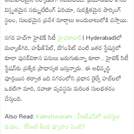
విస్తృతమైన సర్క్యులేటింగ్ ఏరియా, సురక్షితమైన పార్కింగ్
స్థలం, సులభమైన ప్రవేశ మార్గాలు అందుబాటులోకి వస్తాయి.
నగర హబ్‌గా హైటెక్ సిటీ
హైదరాబాద్‌
( Hyderabad)లో
మల్కాజ్‌గిరి, హఫీజ్‌పేట్, బేగంపేట్ వంటి ఇతర స్టేషన్లలో
కూడా పునర్‌వికాస పనులు జరుగుతున్నా కూడా.. హైటెక్ సిటీ
స్టేషన్‌కు ప్రత్యేక ప్రాధాన్యత ఇస్తున్నారు. ఈ అభివృద్ధి
పూర్తయిన తర్వాత ఇది నగరంలోని ప్రధాన రైల్వే హబ్‌లలో
ఒకటిగా మారి, రవాణా వ్యవస్థను మరింత సులభతరం
చేస్తుంది.
Also Read:
Kaleshwaram : బీఆర్ఎస్‌లో అరెస్టుల
భయం.. కేసీఆర్ కీలక వ్యూహం ఏంటి?