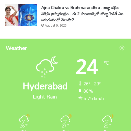
Ajna Chakra vs Brahmarandhra : ఆజ్ఞా చక్రం
వర్సెస్ బ్రహ్మరంధ్రం.. ఈ 2 పాయింట్స్‌లో బొట్టు పెడితే ఏం
జరుగుతుందో తెలుసా?
August 6, 2026
Weather
24
℃
Hyderabad
26º - 23º
86%
Light Rain
5.75 km/h
26
27
29
℃
℃
℃