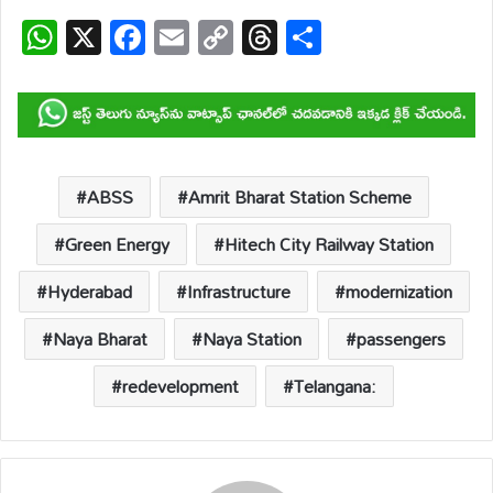
W
X
F
E
C
T
S
h
ac
m
o
hr
h
at
e
ail
p
e
ar
s
b
y
a
e
A
o
Li
d
p
o
n
s
ABSS
Amrit Bharat Station Scheme
p
k
k
Green Energy
Hitech City Railway Station
Hyderabad
Infrastructure
modernization
Naya Bharat
Naya Station
passengers
redevelopment
Telangana: