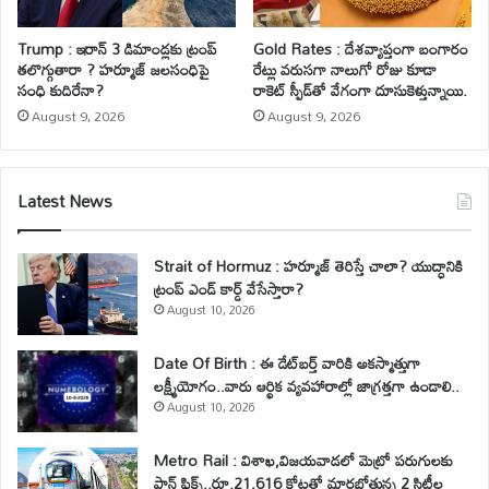
Trump : ఇరాన్ 3 డిమాండ్లకు ట్రంప్
Gold Rates : దేశవ్యాప్తంగా బంగారం
తలొగ్గుతారా ? హర్మూజ్ జలసంధిపై
రేట్లు వరుసగా నాలుగో రోజు కూడా
సంధి కుదిరేనా?
రాకెట్ స్పీడ్‌తో వేగంగా దూసుకెళ్తున్నాయి.
August 9, 2026
August 9, 2026
Latest News
Strait of Hormuz : హర్మూజ్ తెరిస్తే చాలా? యుద్ధానికి
ట్రంప్ ఎండ్ కార్డ్ వేసేస్తారా?
August 10, 2026
Date Of Birth : ఈ డేట్‌బర్త్‌ వారికి అకస్మాత్తుగా
లక్ష్మీయోగం..వారు ఆర్థిక వ్యవహారాల్లో జాగ్రత్తగా ఉండాలి..
August 10, 2026
Metro Rail : విశాఖ,విజయవాడలో మెట్రో పరుగులకు
ప్లాన్ ఫిక్స్..రూ.21,616 కోట్లతో మారబోతున్న 2 సిటీల