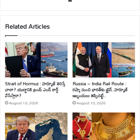
We
bsi
te
Related Articles
Strait of Hormuz : హర్మూజ్ తెరిస్తే
Russia – India Rail Route :
చాలా? యుద్ధానికి ట్రంప్ ఎండ్ కార్డ్
రష్యా నుంచి భారత్‌కు ట్రైన్..హర్మూజ్
వేసేస్తారా?
ఇబ్బందులు తప్పినట్టే..
August 10, 2026
August 10, 2026