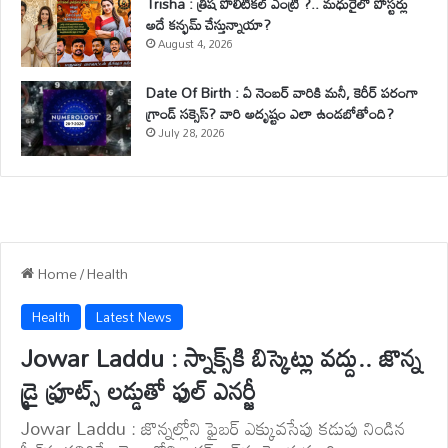
Trisha : త్రిష పొలిటికల్ ఎంట్రీ ?.. మధురైలో పోస్టర్లు
అదే కన్ఫమ్ చేస్తున్నాయా?
August 4, 2026
Date Of Birth : ఏ నెంబర్ వారికి మనీ, కెరీర్ పరంగా
గ్రాండ్ సక్సెస్? వారి అదృష్టం ఎలా ఉండబోతోంది?
July 28, 2026