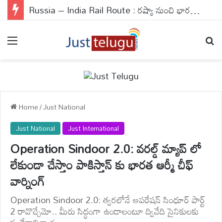
Russia – India Rail Route : రష్యా నుంచి భారత్‌కు ట్రైన్..హర్మూజ్ ఇబ్బందులు తప్పినట్టే..
Menu
Se
Home
/
Just National
Just National
Just International
Operation Sindoor 2.0: వరల్డ్ మ్యాప్ లో
లేకుండా చేస్తాం పాకిస్తాన్ కు భారత ఆర్మీ చీఫ్
వార్నింగ్
Operation Sindoor 2.0: త్వరలోనే ఆపరేషన్ సింధూర్ పార్ట్
2 రావొచ్చేమో.. మీరు సిద్ధంగా ఉండాలంటూ ద్వివేది సైనికులకు