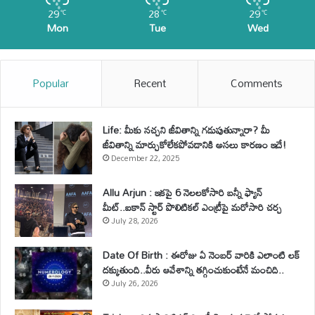
29
28
29
℃
℃
℃
Mon
Tue
Wed
Popular
Recent
Comments
Life: మీకు నచ్చని జీవితాన్ని గడుపుతున్నారా? మీ
జీవితాన్ని మార్చుకోలేకపోవడానికి అసలు కారణం ఇదే!
December 22, 2025
Allu Arjun : ఇకపై 6 నెలలకోసారి బన్నీ ఫ్యాన్
మీట్..ఐకాన్ స్టార్ పొలిటికల్ ఎంట్రీపై మరోసారి చర్చ
July 28, 2026
Date Of Birth : ఈరోజు ఏ నెంబర్ వారికి ఎలాంటి లక్
దక్కుతుంది..వీరు ఆవేశాన్ని తగ్గించుకుంటేనే మంచిది..
July 26, 2026