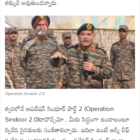
తక్కువే అవుతుందన్నారు.
Operation Sindoor 2.0
త్వరలోనే ఆపరేషన్ సింధూర్ పార్ట్ 2 (Operation
Sindoor 2.0)రావొచ్చేమో.. మీరు సిద్ధంగా ఉండాలంటూ
ద్వివేది సైనికులకు సంకేతాలిచ్చారు. ఇదిలా ఉంటే ఆర్మీ చీఫ్