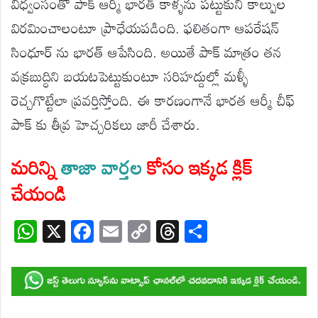
విధ్వంసంతో పాక్ ఆర్మీ భారత్ కాళ్ళను పట్టుకుని కాల్పుల
విరమించాలంటూ ప్రాధేయపడింది. ఫలితంగా ఆపరేషన్
సింధూర్ ను భారత్ ఆపేసింది. అయితే పాక్ మాత్రం తన
వక్రబుద్ధిని బయటపెట్టుకుంటూ సరిహద్దుల్లో మళ్ళీ
రెచ్చగొట్టేలా ప్రవర్తిస్తోంది. ఈ కారణంగానే భారత ఆర్మీ చీఫ్
పాక్ కు తీవ్ర హెచ్చరికలు జారీ చేశారు.
మరిన్ని
తాజా వార్తల
కోసం ఇక్కడ క్లిక్
చేయండి
W
X
F
E
C
T
S
h
ac
m
o
hr
h
at
e
ail
p
e
ar
s
b
y
a
e