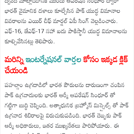
ద్వివేది మాట్లాడడానికి ముందు ఆపరేషన్ సింధూర్ ద్వారా
భారత్ వైమానిక దళాలు కూల్చేసిన పాక్ యుద్ధ విమానాల
వివరాలను ఎయిర్ చీఫ్ మార్షల్ ఏపీ సింగ్ వెల్లడించారు.
ఎఫ్-16, జేఎఫ్-17 సహా ఐదు పాకిస్థానీ యుద్ధ విమానాలను
కూల్చివేసినట్లు తెలిపారు.
మరిన్ని
ఇంటర్నేషనల్ వార్తల
కోసం ఇక్కడ క్లిక్
చేయండి
పహల్గాం ఉగ్రదాడిలో భారత పౌరులను దారుణంగా చంపిన
పాక్ ఉగ్రవాదులకు భారత్ ఆర్మీ ఆపరేషన్ సింధూర్ తో
గట్టిగా బుద్ధి చెప్పింది. అత్యాధునిక బ్రహ్మోస్ మిస్సైల్స్ తో పాక్
ఉగ్రవాద శిబిరాలపై విరుచుకుపడింది. భారత్ దెబ్బకు పాక్
ఆర్మీ అధికారులు, ఇతర ముఖ్యనేతలు పారిపోయారు. ఈ