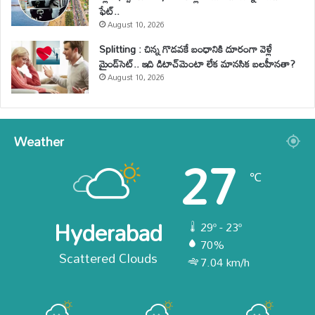
ఫేట్..
August 10, 2026
Splitting : చిన్న గొడవకే బంధానికి దూరంగా వెళ్లే
మైండ్‌సెట్.. ఇది డిటాచ్‌మెంటా లేక మానసిక బలహీనతా?
August 10, 2026
Weather
27
℃
Hyderabad
29º - 23º
70%
Scattered Clouds
7.04 km/h