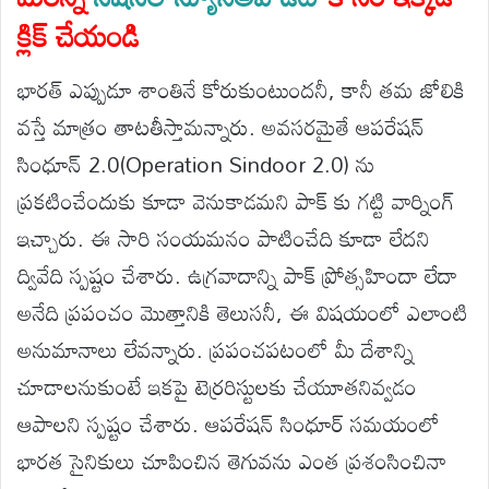
క్లిక్ చేయండి
భారత్ ఎప్పుడూ శాంతినే కోరుకుంటుందనీ, కానీ తమ జోలికి
వస్తే మాత్రం తాటతీస్తామన్నారు. అవసరమైతే ఆపరేషన్
సింధూన్ 2.0(Operation Sindoor 2.0) ను
ప్రకటించేందుకు కూడా వెనుకాడమని పాక్ కు గట్టి వార్నింగ్
ఇచ్చారు. ఈ సారి సంయమనం పాటించేది కూడా లేదని
ద్వివేది స్పష్టం చేశారు. ఉగ్రవాదాన్ని పాక్ ప్రోత్సహిందా లేదా
అనేది ప్రపంచం మొత్తానికి తెలుసనీ, ఈ విషయంలో ఎలాంటి
అనుమానాలు లేవన్నారు. ప్రపంచపటంలో మీ దేశాన్ని
చూడాలనుకుంటే ఇకపై టెర్రరిస్టులకు చేయూతనివ్వడం
ఆపాలని స్పష్టం చేశారు. ఆపరేషన్ సింధూర్ సమయంలో
భారత సైనికులు చూపించిన తెగువను ఎంత ప్రశంసించినా