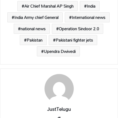
A
o
Li
d
p
o
n
s
Air Chief Marshal AP Singh
India
p
k
k
India Army chief General
International news
national news
Operation Sindoor 2.0
Pakistan
Pakistani fighter jets
Upendra Dwivedi
JustTelugu