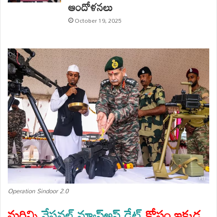
ఆందోళనలు
October 19, 2025
Operation Sindoor 2.0
మరిన్ని
నేషనల్ న్యూస్అప్ డేట్
కోసం ఇక్కడ