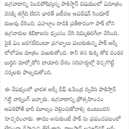
ఉగ్రవాదాన్ని పెంచిపోషిస్తున్న పాకిస్థాన్ విషయంలో ఏమాత్రం
వెనక్కి తగ్గేది లేదని భారత్ ఇటీవల ఆపరేషన్ సింధూర్
రుజువు చేసింది. పహల్గాం దాడికి ప్రతీకారంగా పాక్ లోని
ఉగ్రవాదుల శిబిరాలను ధ్వంసం చేసి దిమ్మితిరిగేలా చేసింది.
పైకి ఏం జరగలేదంటూ ప్రగల్భాలు పలుకుతున్న పాక్ ఆర్మీ
లోలోపల మాత్రం వణుకుతోంది. కానీ తన కుక్క తోక వంకర
బుద్ధిని మార్చోకోని దాయాది దేశం సరిహద్దుల్లో రెచ్చగొట్టే
చర్యలకు పాల్పడుతోంది.
ఈ నేపథ్యంలో భారత ఆర్మీ చీఫ్ ఉపేంద్ర ద్వివేది పాకిస్తాన్
గట్టి వార్నింగ్ ఇచ్చారు. ఉగ్రవాదాన్ని ప్రోత్సహించం
ఆపకపోతే భారీ మూల్యం చెల్లించుకోవాల్సి ఉంటుందని
హెచ్చరించారు. తాము అనుకుంటే పాక్ ను ప్రపంచపటంలో
లేకుండా చేస్తామని తేల్చేశారు. రాజస్థాన్‌ అనూప్‌గఢ్‌ ఆర్మీ