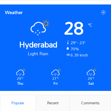
Weather
28
℃
Hyderabad
29º - 23º
70%
Light Rain
6.39 km/h
29
27
29
℃
℃
℃
Thu
Fri
Sat
Popular
Recent
Comments