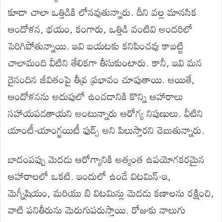
కూడా చాలా ఒత్తిడికి లోనవుతున్నారు. దీని వల్ల మానసిక
ఆందోళన, భయం, కంగారు, ఒత్తిడి వంటివి అందరిలో
పెరిగిపోతున్నాయి. ఇవి బయటకు కనిపించవు కాబట్టి
చాలామంది వీటిని తేలికగా తీసుకుంటారు. కానీ, ఇవి మన
దైనందిన జీవితంపై తీవ్ర ప్రభావం చూపుతాయి. అయితే,
ఆందోళనను అదుపులో ఉంచడానికి కొన్ని ఆహారాలు
సహాయపడతాయని అంటున్నారు ఆరోగ్య నిపుణులు. వీటిని
యాంటీ-యాంగ్జయిటీ ఫుడ్స్ అని పిలుస్తారని చెబుతున్నారు.
బాదంపప్పు మెదడు ఆరోగ్యానికి అత్యంత ఉపయోగకరమైన
ఆహారాలలో ఒకటి. ఇందులో ఉండే విటమిన్-ఇ,
మెగ్నీషియం, మరియు బి విటమిన్లు మెదడు కణాలను రక్షించి,
వాటి పనితీరును మెరుగుపరుస్తాయి. రోజుకు నాలుగు