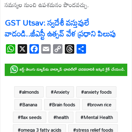
సమస్యల నుంచి ఉపశమనం పొందవచ్చు.
GST Utsav: స్వదేశీ వస్తువులే
వాడండి..జీఎస్టీ ఉత్సవ్ వేళ ప్రధాని పిలుపు
W
X
F
E
C
T
S
h
ac
m
o
hr
h
at
e
ail
p
e
ar
s
b
y
a
e
A
o
Li
d
p
o
n
s
almonds
Anxiety
anxiety foods
p
k
k
Banana
Brain foods
brown rice
flax seeds
health
Mental Health
omega 3 fatty acids
stress relief foods