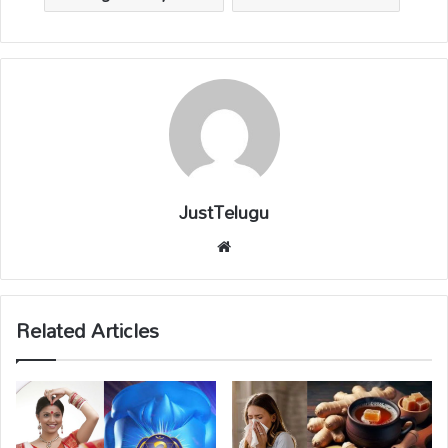
JustTelugu
We
bsi
te
Related Articles