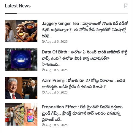
Latest News
Jaggery Ginger Tea : వర్షాకాలంలో గొంతు కిచ్ కిచ్‌తో
సఫర్ అవుతున్నారా?: ఈ హోమ్ మేడ్ మ్యాజిక్‌తో నిమిషాల్లో
రిలీఫ్..
August 6, 2026
Date Of Birth : ఈరోజు ఏ నెంబర్ వారికి జాక్‌పాట్ కొట్టే
ఛాన్స్ ఉంది? ఈరోజు వీరికి కాస్త ఎమోషనల్‌గా
సాగుతుంది..
August 6, 2026
Azim Premji : రోజుకు రూ.27 కోట్లు విరాళాలు.. అపర
దానకర్ణుడు అజీమ్ ప్రేమ్ జీ గురించి తెలుసా?
August 6, 2026
Proposition Effect : లేజీ మైండ్‌తో బిజినెస్ దిగ్గజాల
మైండ్ గేమ్స్.. ప్రొడక్ట్ చూడగానే వావ్ అనడం వెనుకున్న
సైకాలజీ ఇదే..
August 6, 2026