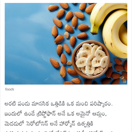
foods
అరటి పండు మానసిక ఒత్తిడికి ఒక మంచి పరిష్కారం.
ఇందులో ఉండే ట్రిప్టోఫాన్ అనే ఒక అమైనో ఆమ్లం,
మెదడులో సెరోటోనిన్ అనే హార్మోన్ ఉత్పత్తికి