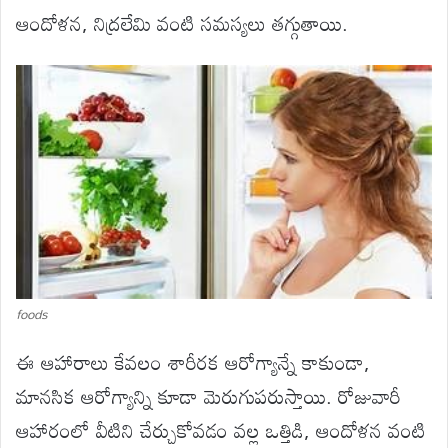
ఆందోళన, నిద్రలేమి వంటి సమస్యలు తగ్గుతాయి.
foods
ఈ ఆహారాలు కేవలం శారీరక ఆరోగ్యాన్నే కాకుండా,
మానసిక ఆరోగ్యాన్ని కూడా మెరుగుపరుస్తాయి. రోజువారీ
ఆహారంలో వీటిని చేర్చుకోవడం వల్ల ఒత్తిడి, ఆందోళన వంటి