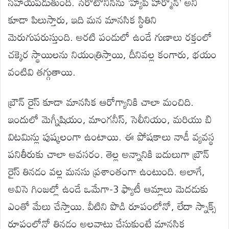
సహాయపడుతుంది. సెరోటోనిన్‌ను ‘హ్యాపీ హార్మోన్’ అని
కూడా పిలుస్తారు, ఇది మన మానసిక స్థితిని
మెరుగుపరుస్తుంది. అరటి పండులో ఉండే గుణాలు రక్తంలో
చక్కెర స్థాయిలను నియంత్రిస్తాయి, దీనివల్ల కంగారు, భయం
వంటివి తగ్గుతాయి.
బ్రౌన్ రైస్ కూడా మానసిక ఆరోగ్యానికి చాలా మంచిది.
ఇందులో మెగ్నీషియం, మాంగనీస్, సెలీనియం, మరియు బి
విటమిన్లు పుష్కలంగా ఉంటాయి. ఈ పోషకాలు నాడీ వ్యవస్థ
పనితీరుకు చాలా అవసరం. తెల్ల అన్నానికి బదులుగా బ్రౌన్
రైస్ తినడం వల్ల మనసు ప్రశాంతంగా ఉంటుంది. అలాగే,
అవిసె గింజల్లో ఉండే ఒమేగా-3 ఫ్యాటీ ఆమ్లాలు మెదడుకు
ఎంతో మేలు చేస్తాయి. వీటిని పొడి రూపంలోనో, లేదా స్నాక్స్‌
రూపంలోనో తినడం అలవాటు చేసుకుంటే మానసిక