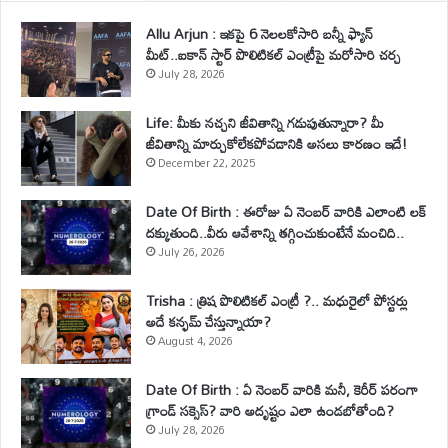
Allu Arjun : ఇకపై 6 నెలలకోసారి బన్నీ ఫ్యాన్
మీట్..ఐకాన్ స్టార్ పొలిటికల్ ఎంట్రీపై మరోసారి చర్చ
July 28, 2026
Life: మీకు నచ్చని జీవితాన్ని గడుపుతున్నారా? మీ
జీవితాన్ని మార్చుకోలేకపోవడానికి అసలు కారణం ఇదే!
December 22, 2025
Date Of Birth : ఈరోజు ఏ నెంబర్ వారికి ఎలాంటి లక్
దక్కుతుంది..వీరు ఆవేశాన్ని తగ్గించుకుంటేనే మంచిది..
July 26, 2026
Trisha : త్రిష పొలిటికల్ ఎంట్రీ ?.. మధురైలో పోస్టర్లు
అదే కన్ఫమ్ చేస్తున్నాయా?
August 4, 2026
Date Of Birth : ఏ నెంబర్ వారికి మనీ, కెరీర్ పరంగా
గ్రాండ్ సక్సెస్? వారి అదృష్టం ఎలా ఉండబోతోంది?
July 28, 2026