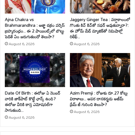
Ajna Chakra vs
Jaggery Ginger Tea : వర్షాకాలంలో
Brahmarandhra : ఆజ్ఞా చక్రం వర్సెస్
గొంతు కిచ్ కిచ్‌తో సఫర్ అవుతున్నారా?:
బ్రహ్మరంధ్రం.. ఈ 2 పాయింట్స్‌లో బొట్టు
ఈ హోమ్ మేడ్ మ్యాజిక్‌తో నిమిషాల్లో
పెడితే ఏం జరుగుతుందో తెలుసా?
రిలీఫ్..
August 6, 2026
August 6, 2026
Date Of Birth : ఈరోజు ఏ నెంబర్
Azim Premji : రోజుకు రూ.27 కోట్లు
వారికి జాక్‌పాట్ కొట్టే ఛాన్స్ ఉంది?
విరాళాలు.. అపర దానకర్ణుడు అజీమ్
ఈరోజు వీరికి కాస్త ఎమోషనల్‌గా
ప్రేమ్ జీ గురించి తెలుసా?
సాగుతుంది..
August 6, 2026
August 6, 2026