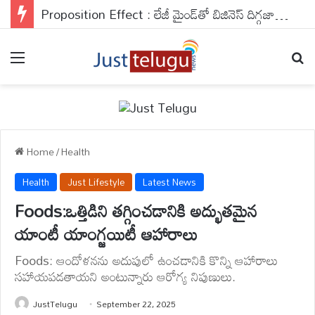
Proposition Effect : లేజీ మైండ్‌తో బిజినెస్ దిగ్గజాల మైండ్ గేమ్స్.. ప్రొడక్ట్ చూడగానే వావ్ అనడం వెనుకున్న సైకాలజీ ఇదే..
Menu
Se
Home
/
Health
Health
Just Lifestyle
Latest News
Foods:ఒత్తిడిని తగ్గించడానికి అద్భుతమైన
యాంటీ యాంగ్జయిటీ ఆహారాలు
Foods: ఆందోళనను అదుపులో ఉంచడానికి కొన్ని ఆహారాలు
సహాయపడతాయని అంటున్నారు ఆరోగ్య నిపుణులు.
JustTelugu
September 22, 2025