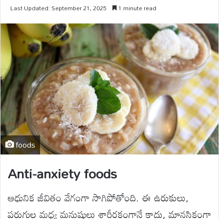
Last Updated: September 21, 2025
1 minute read
foods
Anti-anxiety foods
ఆధునిక జీవితం వేగంగా సాగిపోతోంది. ఈ ఉరుకులు,
పరుగుల మధ్య మనుషులు శారీరకంగానే కాదు, మానసికంగా