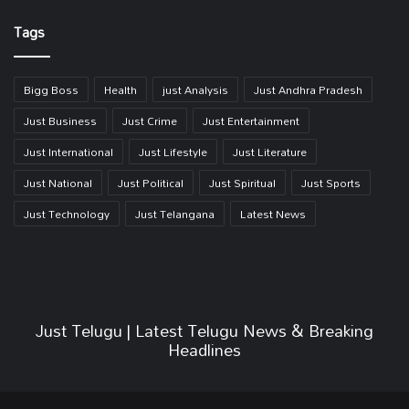
Link
Tags
Bigg Boss
Health
just Analysis
Just Andhra Pradesh
Just Business
Just Crime
Just Entertainment
Just International
Just Lifestyle
Just Literature
Just National
Just Political
Just Spiritual
Just Sports
Just Technology
Just Telangana
Latest News
Just Telugu | Latest Telugu News & Breaking
Headlines