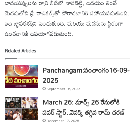
బాదంపప్పులను రాత్రి నీటిలో నానబెట్టి, ఉదయం తింటే
మెదడులోని ఫ్రీ రాడికల్స్‌తో పోరాడటానికి సహాయపడుతుంది.
ఇది జ్ఞాపకశక్తిని పెంచుతుంది, మరియు మనసును స్థిరంగా
ఉంచడానికి ఉపయోగపడుతుంది.
Related Articles
Panchangam:పంచాంగం16-09-
2025
September 16, 2025
March 26: మార్చ్ 26 రేసులోకి
పవర్ స్టార్..వెనక్కి తగ్గిన రామ్ చరణ్
December 17, 2025