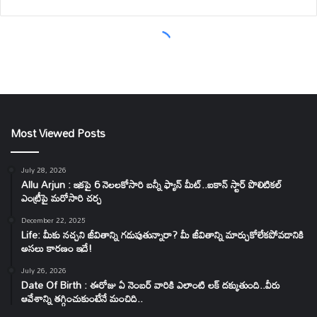
Most Viewed Posts
July 28, 2026
Allu Arjun : ఇకపై 6 నెలలకోసారి బన్నీ ఫ్యాన్ మీట్..ఐకాన్ స్టార్ పొలిటికల్
ఎంట్రీపై మరోసారి చర్చ
December 22, 2025
Life: మీకు నచ్చని జీవితాన్ని గడుపుతున్నారా? మీ జీవితాన్ని మార్చుకోలేకపోవడానికి
అసలు కారణం ఇదే!
July 26, 2026
Date Of Birth : ఈరోజు ఏ నెంబర్ వారికి ఎలాంటి లక్ దక్కుతుంది..వీరు
ఆవేశాన్ని తగ్గించుకుంటేనే మంచిది..