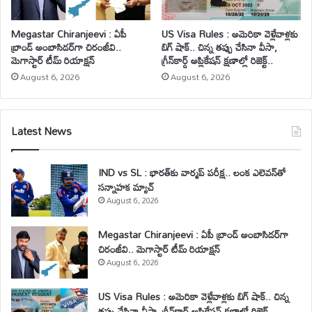
Megastar Chiranjeevi : ఏపీ
US Visa Rules : అమెరికా వెళ్లేవాళ్లకు
బ్రాండ్ అంబాసిడర్‌గా చిరంజీవి..
బిగ్ షాక్.. చిన్న తప్పు చేసినా వీసా,
మెగాస్టార్ టీమ్ రియాక్షన్
గ్రీన్‌కార్డ్ అప్లికేషన్ క్షణాల్లో రిజెక్ట్..
August 6, 2026
August 6, 2026
Latest News
IND vs SL : భారత్‌కు వార్మప్ పరీక్ష.. లంక ఎలెవన్‌తో
సన్నాహక మ్యాచ్
August 6, 2026
Megastar Chiranjeevi : ఏపీ బ్రాండ్ అంబాసిడర్‌గా
చిరంజీవి.. మెగాస్టార్ టీమ్ రియాక్షన్
August 6, 2026
US Visa Rules : అమెరికా వెళ్లేవాళ్లకు బిగ్ షాక్.. చిన్న
తప్పు చేసినా వీసా, గ్రీన్‌కార్డ్ అప్లికేషన్ క్షణాల్లో రిజెక్ట్..