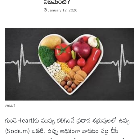
నిజమేంటి?
January 12, 2026
Heart
గుండెHeart)కు ముప్పు కలిగించే ప్రధాన శత్రువులలో ఉప్పు
(Sodium) ఒకటి. ఉప్పు అధికంగా వాడటం వల్ల బీపీ