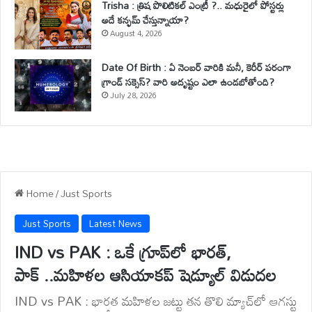
Trisha : త్రిష పొలిటికల్ ఎంట్రీ ?.. మధురైలో పోస్టర్లు
అదే కన్ఫమ్ చేస్తున్నాయా?
August 4, 2026
Date Of Birth : ఏ నెంబర్ వారికి మనీ, కెరీర్ పరంగా
గ్రాండ్ సక్సెస్? వారి అదృష్టం ఎలా ఉండబోతోంది?
July 28, 2026