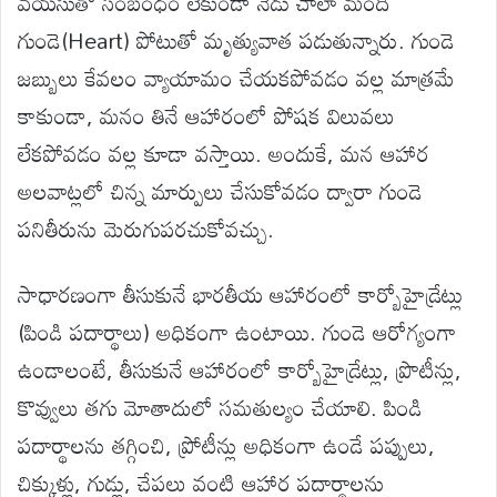
వయసుతో సంబంధం లేకుండా నేడు చాలా మంది
గుండె(Heart) పోటుతో మృత్యువాత పడుతున్నారు. గుండె
జబ్బులు కేవలం వ్యాయామం చేయకపోవడం వల్ల మాత్రమే
కాకుండా, మనం తినే ఆహారంలో పోషక విలువలు
లేకపోవడం వల్ల కూడా వస్తాయి. అందుకే, మన ఆహార
అలవాట్లలో చిన్న మార్పులు చేసుకోవడం ద్వారా గుండె
పనితీరును మెరుగుపరచుకోవచ్చు.
సాధారణంగా తీసుకునే భారతీయ ఆహారంలో కార్బోహైడ్రేట్లు
(పిండి పదార్థాలు) అధికంగా ఉంటాయి. గుండె ఆరోగ్యంగా
ఉండాలంటే, తీసుకునే ఆహారంలో కార్బోహైడ్రేట్లు, ప్రొటీన్లు,
కొవ్వులు తగు మోతాదులో సమతుల్యం చేయాలి. పిండి
పదార్థాలను తగ్గించి, ప్రోటీన్లు అధికంగా ఉండే పప్పులు,
చిక్కుళ్లు, గుడ్లు, చేపలు వంటి ఆహార పదార్థాలను