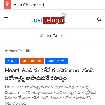
Ajna Chakra vs Brahmarandhra : ఆజ్ఞా చక్రం వర్సెస్ బ్రహ్మరంధ్రం.. ఈ 2 పాయింట్స్‌లో బొట్టు పెడితే ఏం జరుగుతుందో తెలుసా?
Menu
Se
Home
/
Health
Health
Just Lifestyle
Latest News
Heart: తిండి మారితేనే గుండెకు బలం..గుండె
ఆరోగ్యాన్ని కాపాడుకునే రహస్యం!
Heart: గుండెకు ముప్పు కలిగించే ప్రధాన శత్రువులలో ఉప్పు
(Sodium) ఒకటి. ఉప్పు అధికంగా వాడటం వల్ల బీపీ (రక్తపోటు)
పెరగడంతో పాటు అనేక గుండె సంబంధిత రోగాల బారిన పడే
ప్రమాదం ఉంది.