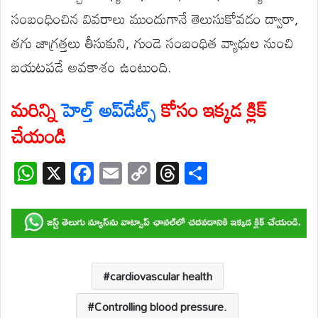
సంబంధించిన వివరాలు ముందుగానే తెలుసుకోవడం ద్వారా,
తగు జాగ్రత్తలు తీసుకుని, గుండె సంబంధిత వ్యాధుల నుంచి
బయటపడే అవకాశం ఉంటుంది.
మరిన్ని
హెల్త్ అప్‌డేట్స్
కోసం ఇక్కడ క్లిక్
చేయండి
W
X
F
E
C
T
S
h
ac
m
o
hr
h
at
e
ail
p
e
ar
s
b
y
a
e
A
o
Li
d
p
o
n
s
cardiovascular health
p
k
k
Controlling blood pressure.