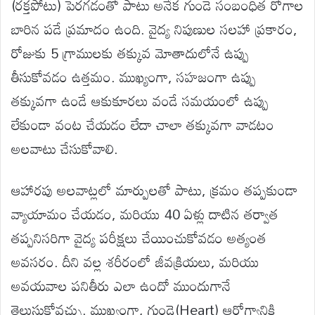
(రక్తపోటు) పెరగడంతో పాటు అనేక గుండె సంబంధిత రోగాల
బారిన పడే ప్రమాదం ఉంది. వైద్య నిపుణుల సలహా ప్రకారం,
రోజుకు 5 గ్రాములకు తక్కువ మోతాదులోనే ఉప్పు
తీసుకోవడం ఉత్తమం. ముఖ్యంగా, సహజంగా ఉప్పు
తక్కువగా ఉండే ఆకుకూరలు వండే సమయంలో ఉప్పు
లేకుండా వంట చేయడం లేదా చాలా తక్కువగా వాడటం
అలవాటు చేసుకోవాలి.
ఆహారపు అలవాట్లలో మార్పులతో పాటు, క్రమం తప్పకుండా
వ్యాయామం చేయడం, మరియు 40 ఏళ్లు దాటిన తర్వాత
తప్పనిసరిగా వైద్య పరీక్షలు చేయించుకోవడం అత్యంత
అవసరం. దీని వల్ల శరీరంలో జీవక్రియలు, మరియు
అవయవాల పనితీరు ఎలా ఉందో ముందుగానే
తెలుసుకోవచ్చు. ముఖ్యంగా, గుండె(Heart) ఆరోగ్యానికి