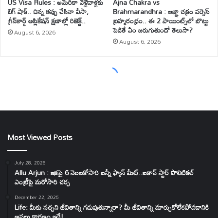
Most Viewed Posts
July 28, 2026
Allu Arjun : ఇకపై 6 నెలలకోసారి బన్నీ ఫ్యాన్ మీట్..ఐకాన్ స్టార్ పొలిటికల్
ఎంట్రీపై మరోసారి చర్చ
December 22, 2025
Life: మీకు నచ్చని జీవితాన్ని గడుపుతున్నారా? మీ జీవితాన్ని మార్చుకోలేకపోవడానికి
అసలు కారణం ఇదే!