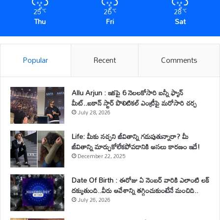
25
26
28
℃
℃
℃
Thu
Fri
Sat
Popular
Recent
Comments
Allu Arjun : ఇకపై 6 నెలలకోసారి బన్నీ ఫ్యాన్
మీట్..ఐకాన్ స్టార్ పొలిటికల్ ఎంట్రీపై మరోసారి చర్చ
July 28, 2026
Life: మీకు నచ్చని జీవితాన్ని గడుపుతున్నారా? మీ
జీవితాన్ని మార్చుకోలేకపోవడానికి అసలు కారణం ఇదే!
December 22, 2025
Date Of Birth : ఈరోజు ఏ నెంబర్ వారికి ఎలాంటి లక్
దక్కుతుంది..వీరు ఆవేశాన్ని తగ్గించుకుంటేనే మంచిది..
July 26, 2026