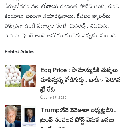
చేర్చుకోవడం వల్ల శరీరానికి తగినంత ప్రోటీన్ అంది, గుండె
కండరాలు బలంగా తయారవుతాయి. కేవలం క్యాలరీలు
ఎక్కువగా ఉండే పదార్థాల కంటే, మినరల్స్, విటమిన్లు,
మరియు ఫైబర్ ఉండే ఆహారం గుండెకు ఎప్పుడూ మంచిది.
Related Articles
Egg Price : సామాన్యుడికి చుక్కలు
చూపిస్తున్న కోడిగుడ్డు.. భారీగా పెరిగిన
ట్రే రేట్
June 27, 2026
Trump:నేనే వెనెజులా అధ్యక్షుడిని..
ట్రంప్ సంచలన పోస్ట్ వెనుక అసలు