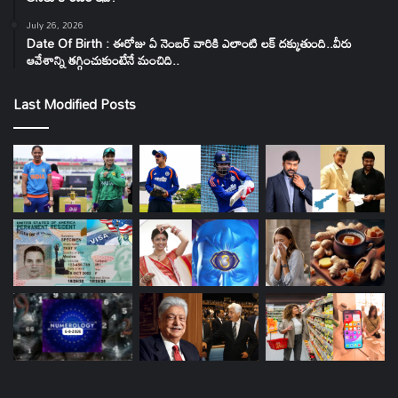
July 26, 2026
Date Of Birth : ఈరోజు ఏ నెంబర్ వారికి ఎలాంటి లక్ దక్కుతుంది..వీరు
ఆవేశాన్ని తగ్గించుకుంటేనే మంచిది..
Last Modified Posts