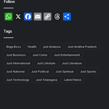
Follow
WhatsApp
X
Facebook
Email
Copy
Threads
Share
Link
Tags
Bigg Boss
Health
just Analysis
Just Andhra Pradesh
Just Business
Just Crime
Just Entertainment
Just International
Just Lifestyle
Just Literature
Just National
Just Political
Just Spiritual
Just Sports
Just Technology
Just Telangana
Latest News