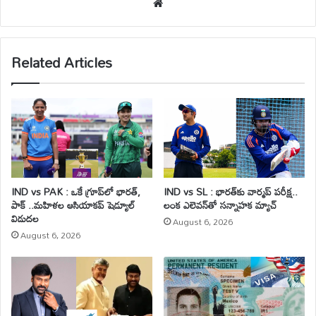
We
bsi
te
Related Articles
IND vs PAK : ఒకే గ్రూప్‌లో భారత్,
IND vs SL : భారత్‌కు వార్మప్ పరీక్ష..
పాక్ ..మహిళల ఆసియాకప్ షెడ్యూల్
లంక ఎలెవన్‌తో సన్నాహక మ్యాచ్
విడుదల
August 6, 2026
August 6, 2026